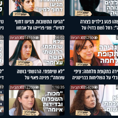
הו פגע בילדים בצורה
"הגיעו התשובות. תגיעו דחוף
נו
: רחל (שם בדוי) על
למיון": שני פרייהן על אבחון
ני
ה שהסעירה את המדינה
הסרטן אצל בעלה
הת
59
56:02
3
5250
כתוביות
14159
כתוביות
רה בתקופת מלחמה: ציפי
"לא שיתפתי. הרגשתי בושה
"ל
בלי על השליחות בבריטניה
עצומה": פנינה פאף על
די
ההתמודדות לאחר הפגיעה
הט
17
1:16:35
4
5403
כתוביות
12209
כתוביות