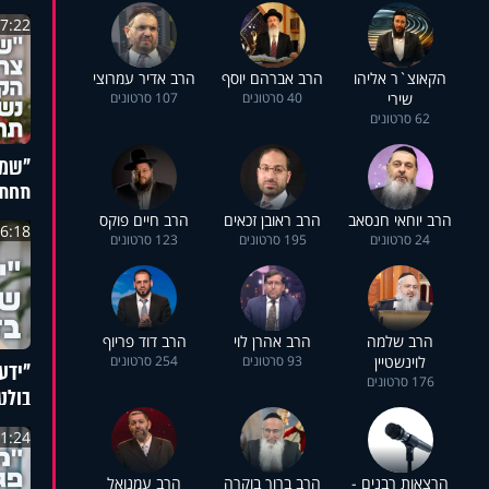
לאחר
7:22
הקאוצ`ר אליהו
הרב אברהם יוסף
הרב אדיר עמרוצי
שירי
40 סרטונים
107 סרטונים
62 סרטונים
"שמע
תחת ר
החיי
הרב יוחאי חנסאב
הרב ראובן זכאים
הרב חיים פוקס
6:18
24 סרטונים
195 סרטונים
123 סרטונים
הרב שלמה
הרב אהרן לוי
הרב דוד פריוף
לוינשטיין
93 סרטונים
254 סרטונים
"ידע
176 סרטונים
בולט
לצמי
1:24
הרצאות רבנים -
הרב ברוך בוקרה
הרב עמנואל