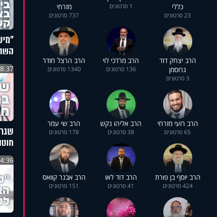
כללי
1 סרטונים
מזרחי
23 סרטונים
737 סרטונים
"מיש
קשה"
הרב יצחק דוד
הרב מרדכי לוי
הרב הרצל חודר
הפרש
8:37
גרוסמן
136 סרטונים
1340 סרטונים
3 סרטונים
הרב רועי מזרחי
הרב אליהו נקש
הרב שי עמר
שגרי
65 סרטונים
38 סרטונים
178 סרטונים
חוטו
4:36
הרב יוסף בן פורת
הרב דוד לאו
הרב אבנר קוואס
424 סרטונים
41 סרטונים
151 סרטונים