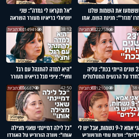
ששמעו את השמות שלנו
"אל תקראו לי גמדה": שני
רו 'מוזר'": חנינת השם, אמו
ישראלי בריאיון מעורר השראה
 אהבת השם גורדון, בריאיון
38:12
46:
22758
כתוביות
14941
כתוביות
ורר השראה
"23 שנים הייתי בכת": טליה
"היא למדה להתנהל עם רגל
חדד על הרגעים המטלטלים
וחצי": ציפי סגל בריאיון מעורר
ייה
השראה
42:50
38:
12108
כתוביות
6687
כתוביות
"אני אמא ל-9 נשמות, אבל יש לי
"כל לילה דמיינתי שאני מצילה
 ילדים": שבות עמי מובשוביץ
אותו": שובה הורוביץ על האובדן