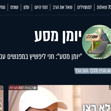
 שאלות
למתחילים
שאל את הרב
זמני היום
עלון
שופס
מחל
יומן מסע
"יומן מסע": חני ליפשיץ במפגשים עם
ו מגזין (133)
הצג הכל
25
2
18447
כתוביות