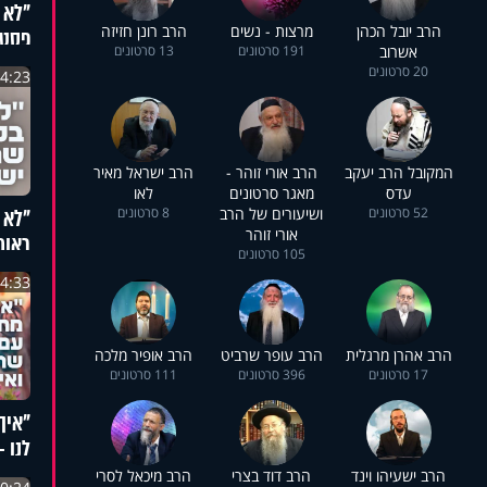
"לא 
הרב יובל הכהן
מרצות - נשים
הרב רונן חזיזה
פסטר
אשרוב
191 סרטונים
13 סרטונים
תאונ
20 סרטונים
4:23
המקובל הרב יעקב
הרב אורי זוהר -
הרב ישראל מאיר
עדס
מאגר סרטונים
לאו
"לא 
52 סרטונים
ושיעורים של הרב
8 סרטונים
אורי זוהר
ראומ
105 סרטונים
האימ
4:33
הרב אהרן מרגלית
הרב עופר שרביט
הרב אופיר מלכה
17 סרטונים
396 סרטונים
111 סרטונים
"איך
לנו –
על ה
הרב ישעיהו וינד
הרב דוד בצרי
הרב מיכאל לסרי