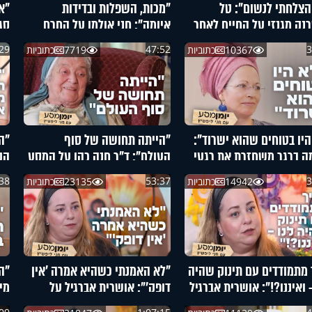
הצלחתי לנשום": טל
"מכות, השפלות ובדידות
"א
נק מגנזי על החיים לאחר
איומה": חני אולמן על החרם
סג
ת המטוס
שעבר בנה
29
47:52
3
10367
כתוביות
7719
כתוביות
היו בטוחים שהוא ישרוד":
"הייתה תחושה של סוף
"ה
ה ברגר משחזרת את רגעי
העולם": ד"ר חנה כהן על המסע
הק
ה באסון מירון
בין החיים למוות
שה
38
53:37
3
14942
כתוביות
23135
כתוביות
 מתמודדים עם תינוק שהיה
"לא האמנתי כשהיא אמרה 'אין
"ה
 ואיננו?!": אושרית אברגיל
דופק'": אושרית אברגיל על
מי
ציפייה הממושכת לילדים
הציפייה הממושכת לילדים
בח