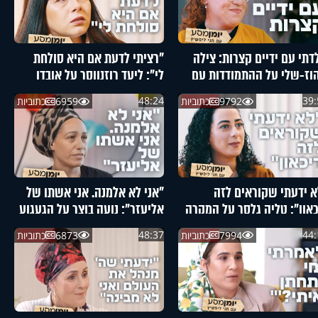
לדתי עם ידיים קצרות: צילה
"רציתי לדעת אם היא סולחת
הוז-שלי על ההתמודדות עם
לי": ליעד רוזנווסר על אובדן
סמונת הנדירה
בתה התינוקת
48:24
39:
9792
כתוביות
6959
כתוביות
א ידעתי שקוראים לזה
"אני לא אלמנה. אני אשתו של
כאון": טליה גלסר על המקרה
אליעזר": נועה בוצר על הגעגוע
רגי של אחותה
לאחר האובדן
48:37
44:
7994
כתוביות
6873
כתוביות