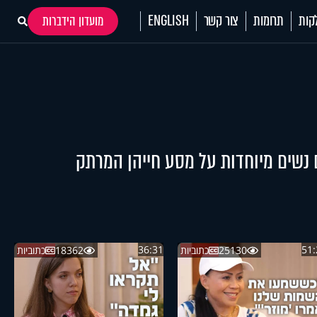
קות
תרומות
צור קשר
ENGLISH
מועדון הידברות
 נשים מיוחדות על מסע חייהן המרתק
36:31
51:
25130
כתוביות
18362
כתוביות