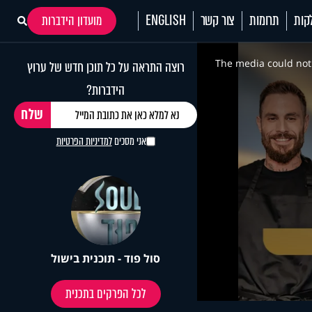
קות
תרומות
צור קשר
ENGLISH
מועדון הידברות
This
is
a
The media could not 
רוצה התראה על כל תוכן חדש של ערוץ
modal
window.
הידברות?
אני מסכים
למדיניות הפרטיות
סול פוד - תוכנית בישול
לכל הפרקים בתכנית