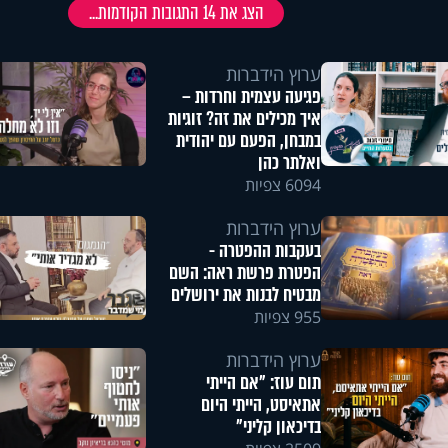
הצג את
14
התגובות הקודמות...
ערוץ הידברות
פגיעה עצמית וחרדות –
איך מכילים את זה? זוגיות
במבחן, הפעם עם יהודית
ואלתר כהן
6094 צפיות
ערוץ הידברות
בעקבות ההפטרה -
הפטרת פרשת ראה: השם
מבטיח לבנות את ירושלים
955 צפיות
ערוץ הידברות
תום עוז: "אם הייתי
אתאיסט, הייתי היום
בדיכאון קליני"