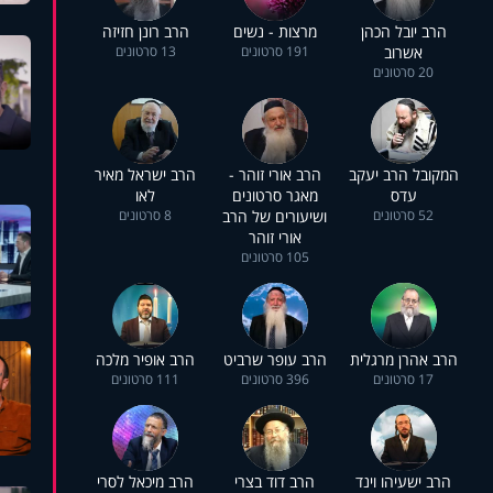
הרב יובל הכהן
מרצות - נשים
הרב רונן חזיזה
אשרוב
191 סרטונים
13 סרטונים
20 סרטונים
המקובל הרב יעקב
הרב אורי זוהר -
הרב ישראל מאיר
עדס
מאגר סרטונים
לאו
52 סרטונים
ושיעורים של הרב
8 סרטונים
אורי זוהר
105 סרטונים
הרב אהרן מרגלית
הרב עופר שרביט
הרב אופיר מלכה
17 סרטונים
396 סרטונים
111 סרטונים
הרב ישעיהו וינד
הרב דוד בצרי
הרב מיכאל לסרי