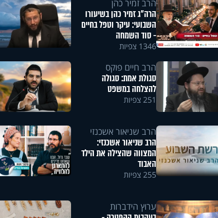
הרב זמיר כהן
הרה"ג זמיר כהן בשיעורו
השבועי: עיקר וטפל בחיים
- סוד השמחה
1346 צפיות
הרב חיים פוקס
סגולת אמת: סגולה
להצלחה במשפט
251 צפיות
הרב שניאור אשכנזי
הרב שניאור אשכנזי:
המצווה שהצילה את הילד
האבוד
255 צפיות
ערוץ הידברות
בעקבות ההפטרה -