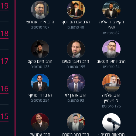
19
הקאוצ`ר אליהו
הרב אברהם יוסף
הרב אדיר עמרוצי
שירי
40 סרטונים
107 סרטונים
18
62 סרטונים
17
הרב יוחאי חנסאב
הרב ראובן זכאים
הרב חיים פוקס
24 סרטונים
195 סרטונים
123 סרטונים
16
הרב שלמה
הרב אהרן לוי
הרב דוד פריוף
לוינשטיין
93 סרטונים
254 סרטונים
176 סרטונים
15
הרצאות רבנים -
הרב ברוך בוקרה
הרב עמנואל