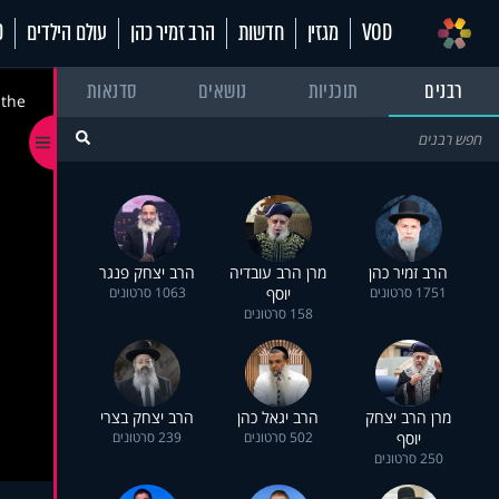
VOD
מגזין
חדשות
הרב זמיר כהן
עולם הילדים
70
רבנים
תוכניות
נושאים
סדנאות
 the
הרב זמיר כהן
מרן הרב עובדיה
הרב יצחק פנגר
1751 סרטונים
יוסף
1063 סרטונים
158 סרטונים
מרן הרב יצחק
הרב יגאל כהן
הרב יצחק בצרי
יוסף
502 סרטונים
239 סרטונים
250 סרטונים