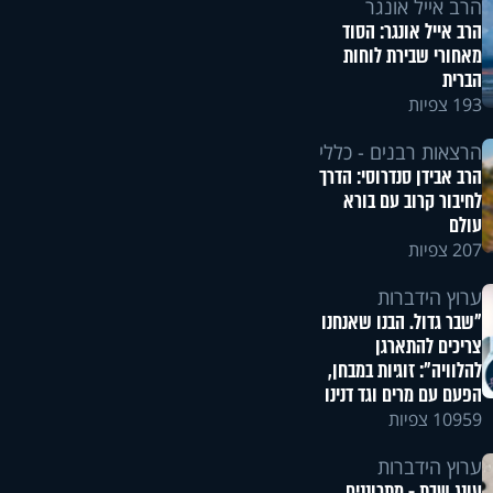
הרב אייל אונגר
הרב אייל אונגר: הסוד
מאחורי שבירת לוחות
הברית
193 צפיות
הרצאות רבנים - כללי
הרב אבידן סנדרוסי: הדרך
לחיבור קרוב עם בורא
עולם
207 צפיות
ערוץ הידברות
"שבר גדול. הבנו שאנחנו
צריכים להתארגן
להלוויה": זוגיות במבחן,
הפעם עם מרים וגד דנינו
10959 צפיות
ערוץ הידברות
עונג שבת - מתכוננים