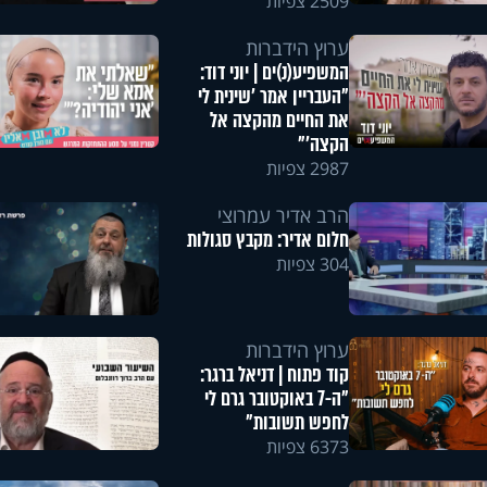
2509 צפיות
ערוץ הידברות
המשפיע(נ)ים | יוני דוד:
"העבריין אמר 'שינית לי
את החיים מהקצה אל
הקצה'"
2987 צפיות
הרב אדיר עמרוצי
חלום אדיר: מקבץ סגולות
304 צפיות
ערוץ הידברות
קוד פתוח | דניאל ברגר:
"ה-7 באוקטובר גרם לי
לחפש תשובות"
6373 צפיות