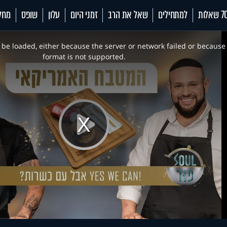
 שאלות
למתחילים
שאל את הרב
זמני היום
עלון
שופס
מחל
be loaded, either because the server or network failed or because
format is not supported.
Play
Video