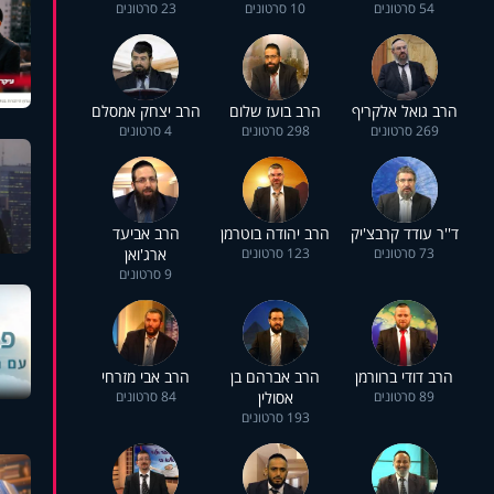
54 סרטונים
10 סרטונים
23 סרטונים
הרב גואל אלקריף
הרב בועז שלום
הרב יצחק אמסלם
269 סרטונים
298 סרטונים
4 סרטונים
ד''ר עודד קרבצ'יק
הרב יהודה בוטרמן
הרב אביעד
73 סרטונים
123 סרטונים
ארג'ואן
9 סרטונים
הרב דודי ברוורמן
הרב אברהם בן
הרב אבי מזרחי
89 סרטונים
אסולין
84 סרטונים
193 סרטונים