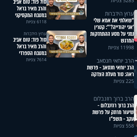
5285 צפיות
סול פוד: טום אביב
והרב מאיר בראל
ערוץ הידברות
במטבח המקסיקני
"שאלתי את אמא שלי
6118 צפיות
'אני יהודייה?'": קטרין
נמני על מסע ההתחזקות
ערוץ הידברות
סול פוד: טום אביב
המרגש
והרב מאיר בראל
11998 צפיות
במטבח הספרדי
7614 צפיות
הרב יוחאי חנסאב
הרב יוחאי חנסאב - פרשת
ראה: סוד מעלת הצדקה
225 צפיות
הרב ברוך רוזנבלום
הרב ברוך רוזנבלום -
שיעור מרתק על פרשת
עקב - תשפ"ו
558 צפיות