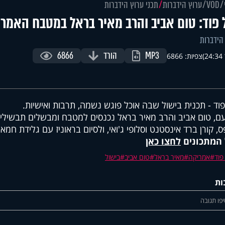
VOD
ערוץ הידברות
תכני ערוץ הידברות
 פוד: טום אביב והרב מאיר בראל במטבח האמרי
הידברות
MP3
הורד
6866
)
צפיות: 6866
פוד - תכנית בישול שבה אוכל פוגש נשמה, תרבות ואישיות.
ם, טום אביב והרב מאיר בראל נכנסים למטבח ומבשלים תבשילים 
פס, קורן ברד אינסטנט וסלופי ג'ואי, ולסיום בראוניז עם גלידת חמא
 המתכונים
לחצו כאן
פוד
אמריקה
מאיר בראל
טום אביב
בישול
ות
פו תגובה