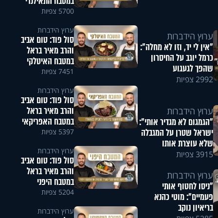
במטבח התאילנדי
5700 צפיות
ערוץ הידברות
ערוץ הידברות
סול פוד: טום אביב
"אין לי יד, וזו לא מחלה":
והרב מאיר בראל
כרמל יוגב על החיסרון
במטבח האיטלקי
שהפך לגעגוע
7451 צפיות
2992 צפיות
ערוץ הידברות
סול פוד: טום אביב
והרב מאיר בראל
ערוץ הידברות
במטבח האפריקאי
"הגמגום לא מגדיר אותי":
ישראל שטרן על המגבלה
5397 צפיות
שלא עוצרת אותו
ערוץ הידברות
3915 צפיות
סול פוד: טום אביב
והרב מאיר בראל
ערוץ הידברות
במטבח היפני
"ניסו לחטוף אותי
5204 צפיות
פעמיים": מוטי כהנא
בריאיון נוקב
ערוץ הידברות