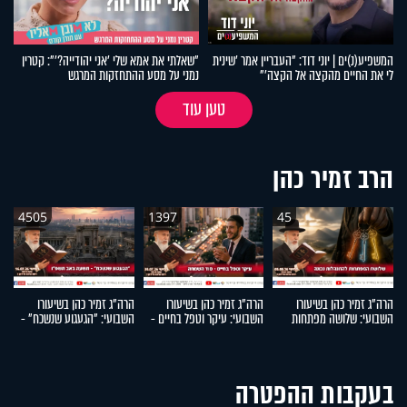
המשפיע(נ)ים | יוני דוד: "העבריין אמר 'שינית
"שאלתי את אמא שלי 'אני יהודייה?'": קטרין
לי את החיים מהקצה אל הקצה'"
נמני על מסע ההתחזקות המרגש
טען עוד
הרב זמיר כהן
4505
1397
45
הרה"ג זמיר כהן בשיעורו
הרה"ג זמיר כהן בשיעורו
הרה"ג זמיר כהן בשיעורו
הר
השבועי: שלושה מפתחות
השבועי: עיקר וטפל בחיים -
השבועי: "הגעגוע שנשכח" -
ה
להתנהלות נכונה
סוד השמחה
תשעה באב תשפ"ו
בעקבות ההפטרה