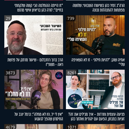
הרה"ג זמיר כהן בשיעורו השבועי: שלושה
"זו הייתה ההחלטה הכי קשה שלקחתי
מפתחות להתנהלות נכונה
בחיים": לורה כהן בריאיון אישי מרגש
29
739
אחיה שוק: "להיות חילוני - זו לא השאיפה
הרב ברוך רוזנבלום - שיעור מרתק על פרשת
שלי"
ראה - תשפ"ו
3873
8261
פגיעה עצמית וחרדות – איך מכילים את זה?
"אין לי יד, וזו לא מחלה": כרמל יוגב על
זוגיות במבחן, הפעם עם יהודית ואלתר כהן
החיסרון שהפך לגעגוע
4679
1071