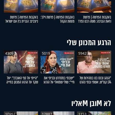
בעקבות הפרשה | פרשת
בעקבות הפרשה | פרשת וילך:
בעקבות הפרשה | פרשת
ב
וזאת הברכה: משה רבנו נפרד
מצוות הקהל
ניצבים: הברית בין עם ישראל
תב
מעם ישראל
לקדוש ברוך הוא
ו
הרגע המכונן שלי
4309
5019
5942
"הנהג נכנס בנו במהירות של
"ישבתי במסדרון ובכיתי את
"הייתי על סף האובדן": יעל
"ה
174 קמ"ש. אשתי ובתי נהרגו
חיי": שולי שמואלי על הרגע
שקד על הרגע המכונן בחייה
פר
במקום": אפרים רימל על
המכונן בחייה
ס
הרגע המכונן בחייו
לא Mובן Mאליו
10952
12887
1153