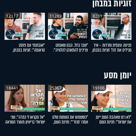
זוגיות במבחן
12117
11289
8261
פגיעה עצמית וחרדות – איך
"שבר גדול. הבנו שאנחנו
"אובחנתי עם פוסט
ל
מכילים את זה? זוגיות במבחן,
צריכים להתארגן להלוויה":
טראומה": זוגיות במבחן,
עם
הפעם עם יהודית ואלתר כהן
זוגיות במבחן, הפעם עם מרים
הפעם עם שירה ומאיר קמינס
ב
וגד דנינו
ונ
יומן מסע
18441
25367
19106
"לא רצו שאהבת השם ייצג
"כששמעו את השמות שלנו
"אל תקראו לי גמדה": שני
את ישראל": חנינת השם
אמרו 'מוזר'": חנינת השם,
ישראלי בריאיון מעורר השראה
א
גורדון בריאיון מעורר השראה
אמו של אהבת השם גורדון,
ה
בריאיון מעורר השראה