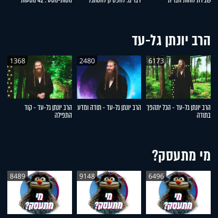
שבירת לוחות הברית
דברים: להפסיק להסתכל
מטות-מסעי: 42 מסעות
ש
לצדדים
שעברו עם ישראל במדבר
הרב יונתן גל-עד
1368
2480
6173
הרב יונתן גל-עד - הכל יתהפך
הרב יונתן גל-עד - תודה ומדע
הרב יונתן גל-עד - קוד
הר
בתודה
התפילה
ה
מי מתעסק?
8489
9148
6496