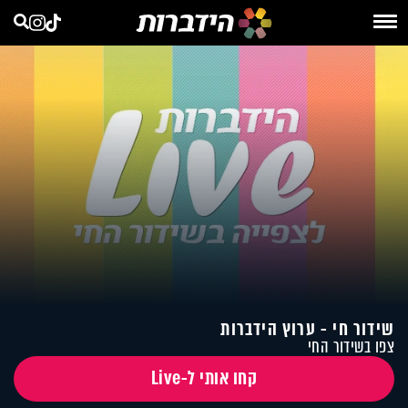
שידור חי - ערוץ הידברות
צפו בשידור החי
קחו אותי ל-Live