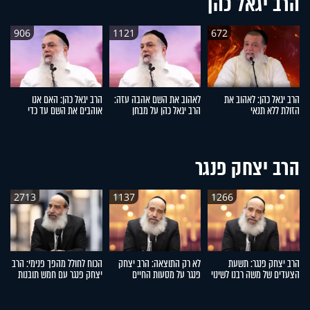
הרב יגאל כהן
906
1121
672
הרב יגאל כהן: לאהוב את
לאהוב את השם אהבה עזה:
הרב יגאל כהן: האם אנו
הר
הזולת ללא תנאי
הרב יגאל כהן על מבחן
אוהבים את השם עד כדי
הנ
האמונה
מסירות נפש?
הרב יצחק פנגר
2713
1137
1266
הרב יצחק פנגר: תשעת
לא רק התוצאה: הרב יצחק
הכוח לחולל מהפך פנימי: הרב
ה
הצעדים של משה רבנו לשינוי
פנגר על מסעות החיים
יצחק פנגר עם חמש תובנות
הע
החיים
לחיים
ר