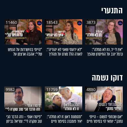
התנערי
11460
18543
3873
"אין לי יד, וזו לא מחלה":
"לא ידעתי שאני לא יהודיה":
"הייתי בהישרדות על הנפש
"
כרמל יוגב על החיסרון שהפך
לאורה הלל מורנו על תהליך
שלי": אהבה ארצמן על
עש
לגעגוע
הגיור המרגש
המעברים המטלטלים בחייה
ש
חי
דוקו נשמה
9982
11759
4880
"אם שכחתי לנשום – הייתי
"תסמונת דאון זו לא מחלה":
"פיטרו אותי – וזה הדבר הכי
"
נחנק": יוחאי לוי בסיפור חיים
יאיר פומברג בסיפור חיים
טוב שקרה לי": צוריאל גביזון
ה
מעורר השראה
מעורר השראה
בסיפור חיים מעורר השראה
ח