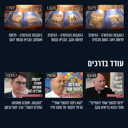
1797
1320
1071
בעקבות ההפטרה - הפטרת
בעקבות ההפטרה - הפטרת
בעקבות ההפטרה - פרשת
ב
פרשת ראה: השם מבטיח
פרשת עקב: הנביא מבשר
ואתחנן: הנביא מבשר לעם
דב
לבנות את ירושלים
לישראל על קיבוץ גלויות
ישראל על גאולה
ה
עודד בדרכים
13167
7856
6244
"ניסו לחטוף אותי פעמיים":
"הוא ניסה לחטוף אותי":
"נתקענו. חשבנו שאנחנו
"
מוטי כהנא בריאיון נוקב
הרצל דוסטר על מסע חייו
הולכים למות": הרב יוסף גרמון
אה
המטלטל
בריאיון מרתק
אר