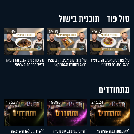
סול פוד - תוכנית בישול
7249
6909
7567
סול פוד: טום אביב והרב מאיר
סול פוד: טום אביב והרב מאיר
סול פוד: טום אביב והרב מאיר
סו
בראל במטבח הלבנוני
בראל במטבח האמריקאי
בראל במטבח הצרפתי
ב
מתמודדים
18537
19386
21524
"לא משנה כמה אהיה לא
"הייתי מסתובב עם גופייה
"לא ידעתי לאן היא יצאה
"