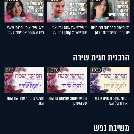
"זו הייתה ההחלטה הכי קשה
"שאלתי את אמא שלי 'אני
"לא שאלו אותי. הבנתי שאני
"
שלקחתי בחיים": לורה כהן
יהודייה?'": קטרין נמני על
צריכה לקחת אחריות": נעמי
מ
בריאיון אישי מרגש
מסע ההתחזקות המרגש
בנט בריאיון אישי
ע
ה
הרבנית חגית שירה
916
1376
1933
חמישי שמח: נכנסים לרבע
חמישי שמח: עוצמתן וגדולתן
חמישי שמח: לעורר את האור
ח
האחרון של השנה
של הנשים
הגנוז
מל
משיבת נפש