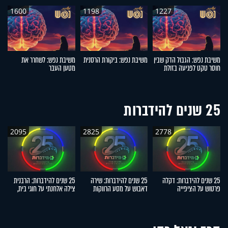
1600
1198
1227
משיבת נפש: הגבול הדק שבין
משיבת נפש: ביקורת הרסנית
משיבת נפש: לשחרר את
מ
חוסר טקט לפגיעה בזולת
מטען העבר
25 שנים להידברות
2095
2825
2778
25 שנים להידברות: דקלה
25 שנים להידברות: שירה
25 שנים להידברות: הרבנית
פרטוש על הציפייה
דאבוש על מסע הרווקות
צילה אלחנתי על חוגי בית,
ד
הממושכת, הנס והישועה
שהוביל לשליחות המרגשת
הפרשות חלה והתגובות
הג
האישית
מהשטח