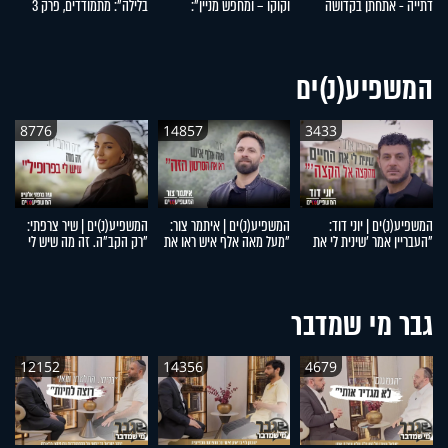
דתייה - אתחתן בקדושה
וקוקו – ומחפש מניין":
בלילה": מתמודדים, פרק 3
סמ
ובטהרה": מתמודדים, פרק 5
מתמודדים, פרק 4
המשפיע(נ)ים
8776
14857
3433
המשפיע(נ)ים | יוני דוד:
המשפיע(נ)ים | איתמר צור:
המשפיע(נ)ים | שיר צרפתי:
המ
"העבריין אמר 'שינית לי את
"מעל מאה אלף איש ראו את
"רק הקב"ה. זה מה שיש לי
דו
החיים מהקצה אל הקצה'"
הסרטון הזה"
בפרופיל"
מ
ל
גבר מי שמדבר
12152
14356
4679