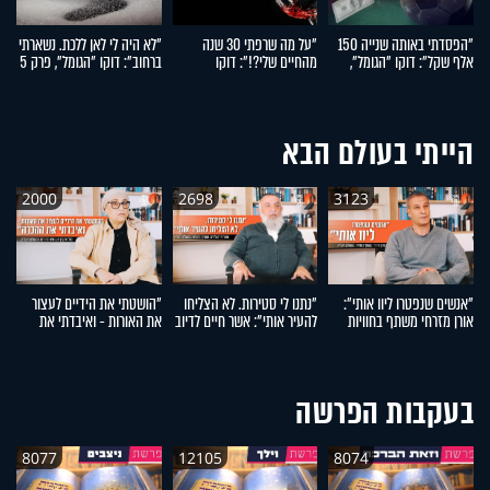
"הפסדתי באותה שנייה 150
"על מה שרפתי 30 שנה
"לא היה לי לאן ללכת. נשארתי
"
אלף שקל": דוקו "הגומל",
מהחיים שלי?!": דוקו
ברחוב": דוקו "הגומל", פרק 5
הי
פרק 7
"הגומל", פרק 6
"ה
הייתי בעולם הבא
2000
2698
3123
"אנשים שנפטרו ליוו אותי":
"נתנו לי סטירות. לא הצליחו
"הושטתי את הידיים לעצור
"
אורן מזרחי משתף בחוויות
להעיר אותי": אשר חיים לדיוב
את האורות - ואיבדתי את
הח
מהעולם העליון
משתף בחוויות מהעולם
ההכרה": מזל אוקנין משתפת
א
העליון
בחוויות מהעולם העליון
מ
בעקבות הפרשה
8077
12105
8074