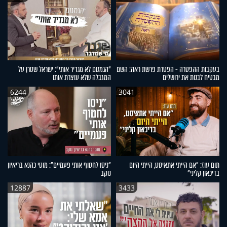
בעקבות ההפטרה - הפטרת פרשת ראה: השם
"הגמגום לא מגדיר אותי": ישראל שטרן על
מבטיח לבנות את ירושלים
המגבלה שלא עוצרת אותו
6244
3041
תום עוז: "אם הייתי אתאיסט, הייתי היום
"ניסו לחטוף אותי פעמיים": מוטי כהנא בריאיון
בדיכאון קליני"
נוקב
12887
3433