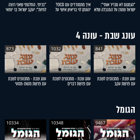
"הגמגום לא מגדיר אותי":
איך מתמודדים עם OCD?
"בכיתי. החלטתי שאני רוצה
"
ישראל שטרן על המגבלה שלא
יהונתן לוי בריאיון אישי על
לחיות": יעקב ישראל בר יוחאי
י
עוצרת אותו
ההפרעה הכפייתית
על ההתמודדות עם פוסט
לה
טראומה
עונג שבת - עונה 4
873
1032
841
עונג שבת - מתכוננים לשבת
עונג שבת - מתכוננים לשבת
עונג שבת - מתכוננים לשבת
ע
עם פרשת עקב
עם פרשת דברים
עם פרשת מטות-מסעי
ע
הגומל
10334
10348
9467