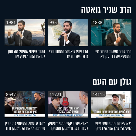
הרב שניר גואטה
1981
935
1888
הרב שניר גואטה: סיפור חייו
הרב שניר גואטה: המתנה הכי
הסוד לשינוי אמיתי: מה נותן
ל
המופלא של רבי עקיבא
גדולה של פורים
לנו את הכוח לפרוץ את
ל
המחסומים?
ד
גולן עם העם
8547
11721
14115
"לא לצפות ממני שאני אישן
"אבא שלי ביקש ממני 'תפסיק
"הזדעזעתי. הרגשתי כמו סכין
"ה
למעלה": גולן אזולאי בפרק
לעבוד בשבת'": גולן ומושיקו
שחתכה לי את הלב": גולן ודוד
עו
מילואים מיוחד
שטרן במפגש מרגש במיוחד
ד'אור במפגש מרגש
יו