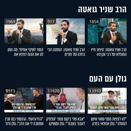
הרב שניר גואטה
1969
911
1854
הרב שניר גואטה: סיפור חייו
הרב שניר גואטה: המתנה הכי
הסוד לשינוי אמיתי: מה נותן
ל
המופלא של רבי עקיבא
גדולה של פורים
לנו את הכוח לפרוץ את
ל
המחסומים?
ד
גולן עם העם
8513
11670
13910
"לא לצפות ממני שאני אישן
"אבא שלי ביקש ממני 'תפסיק
"הזדעזעתי. הרגשתי כמו סכין
"ה
למעלה": גולן אזולאי בפרק
לעבוד בשבת'": גולן ומושיקו
שחתכה לי את הלב": גולן ודוד
עו
מילואים מיוחד
שטרן במפגש מרגש במיוחד
ד'אור במפגש מרגש
יו