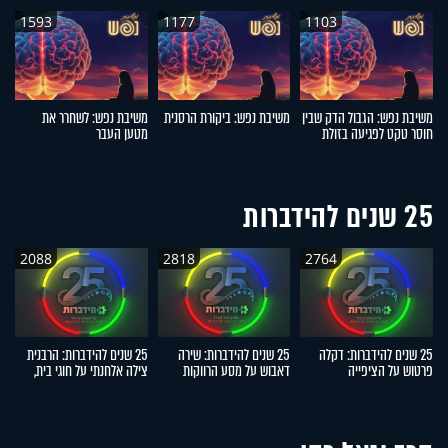
1593
1177
1103
משיבת נפש: הגבול הדק שבין
משיבת נפש: ביקורת הרסנית
משיבת נפש: לשחרר את
מ
חוסר טקט לפגיעה בזולת
מטען העבר
25 שנים להידברות
2088
2818
2764
25 שנים להידברות: דקלה
25 שנים להידברות: שירה
25 שנים להידברות: הרבנית
פרטוש על הציפייה
דאבוש על מסע הרווקות
צילה אלחנתי על חוגי בית,
ד
הממושכת, הנס והישועה
שהוביל לשליחות המרגשת
הפרשות חלה והתגובות
הג
האישית
מהשטח