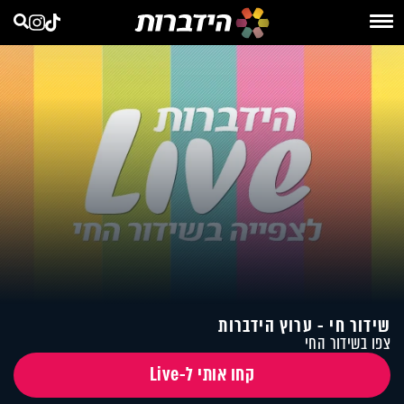
שידור חי - ערוץ הידברות
צפו בשידור החי
קחו אותי ל-Live