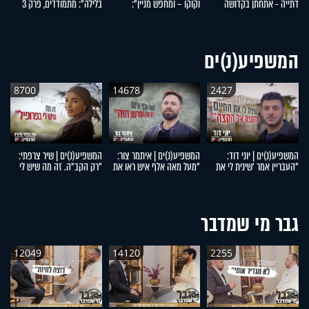
דתייה - אתחתן בקדושה
וקוקו – ומחפש מניין":
בלילה": מתמודדים, פרק 3
סמ
ובטהרה": מתמודדים, פרק 5
מתמודדים, פרק 4
המשפיע(נ)ים
8700
14678
2427
המשפיע(נ)ים | יוני דוד:
המשפיע(נ)ים | איתמר צור:
המשפיע(נ)ים | שיר צרפתי:
המ
"העבריין אמר 'שינית לי את
"מעל מאה אלף איש ראו את
"רק הקב"ה. זה מה שיש לי
דו
החיים מהקצה אל הקצה'"
הסרטון הזה"
בפרופיל"
מ
ל
גבר מי שמדבר
12049
14120
2255