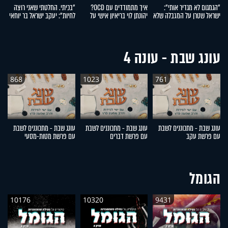
"הגמגום לא מגדיר אותי":
איך מתמודדים עם OCD?
"בכיתי. החלטתי שאני רוצה
"
ישראל שטרן על המגבלה שלא
יהונתן לוי בריאיון אישי על
לחיות": יעקב ישראל בר יוחאי
י
עוצרת אותו
ההפרעה הכפייתית
על ההתמודדות עם פוסט
לה
טראומה
עונג שבת - עונה 4
868
1023
761
עונג שבת - מתכוננים לשבת
עונג שבת - מתכוננים לשבת
עונג שבת - מתכוננים לשבת
ע
עם פרשת עקב
עם פרשת דברים
עם פרשת מטות-מסעי
ע
הגומל
10176
10320
9431