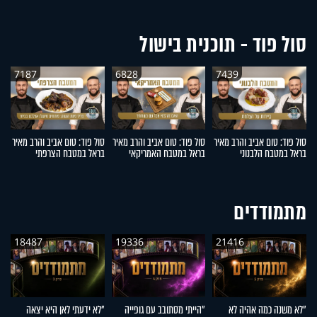
סול פוד - תוכנית בישול
7187
6828
7439
סול פוד: טום אביב והרב מאיר
סול פוד: טום אביב והרב מאיר
סול פוד: טום אביב והרב מאיר
סו
בראל במטבח הלבנוני
בראל במטבח האמריקאי
בראל במטבח הצרפתי
ב
מתמודדים
18487
19336
21416
"לא משנה כמה אהיה לא
"הייתי מסתובב עם גופייה
"לא ידעתי לאן היא יצאה
"