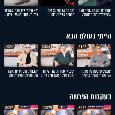
"הפסדתי באותה שנייה 150
"על מה שרפתי 30 שנה
"לא היה לי לאן ללכת. נשארתי
"
אלף שקל": דוקו "הגומל",
מהחיים שלי?!": דוקו
ברחוב": דוקו "הגומל", פרק 5
הי
פרק 7
"הגומל", פרק 6
"ה
הייתי בעולם הבא
1989
2684
3108
"אנשים שנפטרו ליוו אותי":
"נתנו לי סטירות. לא הצליחו
"הושטתי את הידיים לעצור
"
אורן מזרחי משתף בחוויות
להעיר אותי": אשר חיים לדיוב
את האורות - ואיבדתי את
הח
מהעולם העליון
משתף בחוויות מהעולם
ההכרה": מזל אוקנין משתפת
א
העליון
בחוויות מהעולם העליון
מ
בעקבות הפרשה
8057
12079
8036