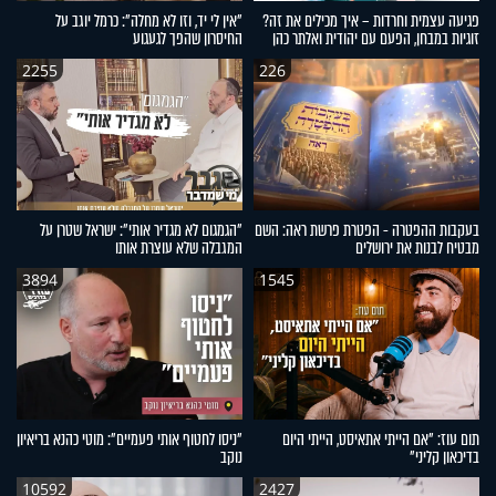
פגיעה עצמית וחרדות – איך מכילים את זה?
"אין לי יד, וזו לא מחלה": כרמל יוגב על
זוגיות במבחן, הפעם עם יהודית ואלתר כהן
החיסרון שהפך לגעגוע
2255
226
בעקבות ההפטרה - הפטרת פרשת ראה: השם
"הגמגום לא מגדיר אותי": ישראל שטרן על
מבטיח לבנות את ירושלים
המגבלה שלא עוצרת אותו
3894
1545
תום עוז: "אם הייתי אתאיסט, הייתי היום
"ניסו לחטוף אותי פעמיים": מוטי כהנא בריאיון
בדיכאון קליני"
נוקב
10592
2427