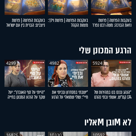
בעקבות הפרשה | פרשת
בעקבות הפרשה | פרשת וילך:
בעקבות הפרשה | פרשת
ב
וזאת הברכה: משה רבנו נפרד
מצוות הקהל
ניצבים: הברית בין עם ישראל
תב
מעם ישראל
לקדוש ברוך הוא
ו
הרגע המכונן שלי
4299
4982
5924
"הנהג נכנס בנו במהירות של
"ישבתי במסדרון ובכיתי את
"הייתי על סף האובדן": יעל
"ה
174 קמ"ש. אשתי ובתי נהרגו
חיי": שולי שמואלי על הרגע
שקד על הרגע המכונן בחייה
פר
במקום": אפרים רימל על
המכונן בחייה
ס
הרגע המכונן בחייו
לא Mובן Mאליו
16826
10330
10592