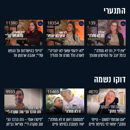
התנערי
11380
18354
139
"אין לי יד, וזו לא מחלה":
"לא ידעתי שאני לא יהודיה":
"הייתי בהישרדות על הנפש
"
כרמל יוגב על החיסרון שהפך
לאורה הלל מורנו על תהליך
שלי": אהבה ארצמן על
עש
לגעגוע
הגיור המרגש
המעברים המטלטלים בחייה
ש
חי
דוקו נשמה
9933
11465
4670
"אם שכחתי לנשום – הייתי
"תסמונת דאון זו לא מחלה":
"פיטרו אותי – וזה הדבר הכי
"
נחנק": יוחאי לוי בסיפור חיים
יאיר פומברג בסיפור חיים
טוב שקרה לי": צוריאל גביזון
ה
מעורר השראה
מעורר השראה
בסיפור חיים מעורר השראה
ח