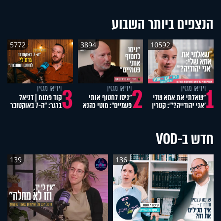
הנצפים ביותר השבוע
5772
3894
10592
4
3
2
1
וידיאו מגזין
וידיאו מגזין
וידיאו מגזין
"שאלתי את אמא שלי
"ניסו לחטוף אותי
קוד פתוח | דניאל
'אני יהודייה?'": קטרין
פעמיים": מוטי כהנא
ברגר: "ה-7 באוקטובר
נמני על מסע
בריאיון נוקב
גרם לי לחפש
ההתחזקות המרגש
תשובות"
חדש ב-VOD
139
136