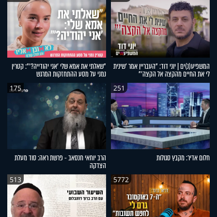
המשפיע(נ)ים | יוני דוד: "העבריין אמר 'שינית
"שאלתי את אמא שלי 'אני יהודייה?'": קטרין
לי את החיים מהקצה אל הקצה'"
נמני על מסע ההתחזקות המרגש
175
251
חלום אדיר: מקבץ סגולות
הרב יוחאי חנסאב - פרשת ראה: סוד מעלת
הצדקה
513
5772