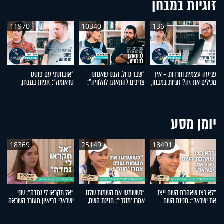
זוגיות במבחן
11970
10340
136
פגיעה עצמית וחרדות – איך
"שבר גדול. הבנו שאנחנו
"אובחנתי עם פוסט
ל
מכילים את זה? זוגיות במבחן,
צריכים להתארגן להלוויה":
טראומה": זוגיות במבחן,
עם
הפעם עם יהודית ואלתר כהן
זוגיות במבחן, הפעם עם מרים
הפעם עם שירה ומאיר קמינס
ב
וגד דנינו
ונ
יומן מסע
18369
25149
18491
"לא רצו שאהבת השם ייצג
"כששמעו את השמות שלנו
"אל תקראו לי גמדה": שני
את ישראל": חנינת השם
אמרו 'מוזר'": חנינת השם,
ישראלי בריאיון מעורר השראה
א
גורדון בריאיון מעורר השראה
אמו של אהבת השם גורדון,
ה
בריאיון מעורר השראה