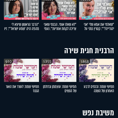
"שאלתי את אמא שלי 'אני
"לא שאלו אותי. הבנתי שאני
"הדבר הראשון שיצא לי
ב
יהודייה?'": קטרין נמני על
צריכה לקחת אחריות": נעמי
מהפה היה 'שמע ישראל'": זיו
ס
מסע ההתחזקות המרגש
בנט בריאיון אישי
עבוד על החיים לאחר
ב
החטיפה
הרבנית חגית שירה
910
1355
1868
חמישי שמח: נכנסים לרבע
חמישי שמח: עוצמתן וגדולתן
חמישי שמח: לעורר את האור
ח
האחרון של השנה
של הנשים
הגנוז
מל
משיבת נפש