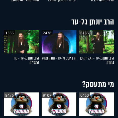
שבירת לוחות הברית
דברים: להפסיק להסתכל
מטות-מסעי: 42 מסעות
ש
לצדדים
שעברו עם ישראל במדבר
הרב יונתן גל-עד
1366
2478
6165
הרב יונתן גל-עד - הכל יתהפך
הרב יונתן גל-עד - תודה ומדע
הרב יונתן גל-עד - קוד
הר
בתודה
התפילה
ה
מי מתעסק?
8476
9107
6460