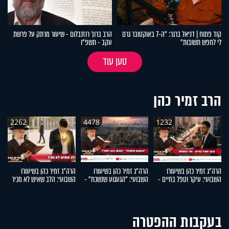
קוד פתוח | דניאל ברגר: "ה-7 באוקטובר גרם
הרב ברוך רוזנבלום - שיעור מרתק על פרשת
לי לחפש תשובות"
עקב - תשפ"ו
טען עוד
הרב זמיר כהן
2262
4478
1232
הרה"ג זמיר כהן בשיעורו
הרה"ג זמיר כהן בשיעורו
הרה"ג זמיר כהן בשיעורו
הר
השבועי: עיקר וטפל בחיים -
השבועי: "הגעגוע שנשכח" -
השבועי: הלב שאיש לא מכיר
ה
סוד השמחה
תשעה באב תשפ"ו
ו
בעקבות ההפטרה