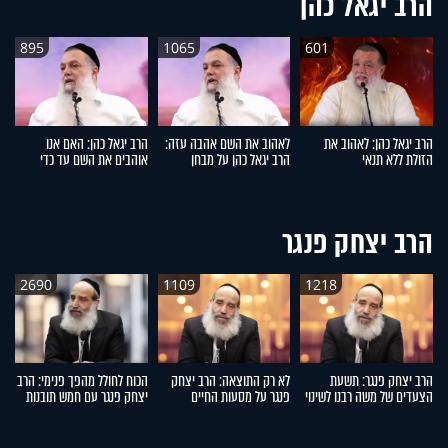
הרב יגאל כהן
895
1065
601
הרב יגאל כהן: לאהוב את
לאהוב את השם אהבה עזה:
הרב יגאל כהן: האם אנו
הר
הזולת ללא תנאי
הרב יגאל כהן על מבחן
אוהבים את השם עד כדי
הנ
האמונה
מסירות נפש?
הרב יצחק פנגר
2690
1109
1218
הרב יצחק פנגר: תשעת
לא רק התוצאה: הרב יצחק
הכוח לחולל מהפך פנימי: הרב
ה
הצעדים של משה רבנו לשינוי
פנגר על מסעות החיים
יצחק פנגר עם חמש תובנות
הע
החיים
לחיים
ר