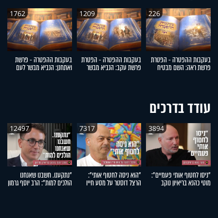
1762
1209
226
בעקבות ההפטרה - הפטרת
בעקבות ההפטרה - הפטרת
בעקבות ההפטרה - פרשת
ב
פרשת ראה: השם מבטיח
פרשת עקב: הנביא מבשר
ואתחנן: הנביא מבשר לעם
דב
לבנות את ירושלים
לישראל על קיבוץ גלויות
ישראל על גאולה
ה
עודד בדרכים
12497
7317
3894
"ניסו לחטוף אותי פעמיים":
"הוא ניסה לחטוף אותי":
"נתקענו. חשבנו שאנחנו
"
מוטי כהנא בריאיון נוקב
הרצל דוסטר על מסע חייו
הולכים למות": הרב יוסף גרמון
אה
המטלטל
בריאיון מרתק
אר