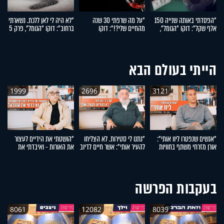
"הפסדתי באותה שנייה 150
"על מה שרפתי 30 שנה
"לא היה לי לאן ללכת. נשארתי
"
אלף שקל": דוקו "הגומל",
מהחיים שלי?!": דוקו
ברחוב": דוקו "הגומל", פרק 5
הי
פרק 7
"הגומל", פרק 6
"ה
הייתי בעולם הבא
1999
2696
3121
"אנשים שנפטרו ליוו אותי":
"נתנו לי סטירות. לא הצליחו
"הושטתי את הידיים לעצור
"
אורן מזרחי משתף בחוויות
להעיר אותי": אשר חיים לדיוב
את האורות - ואיבדתי את
הח
מהעולם העליון
משתף בחוויות מהעולם
ההכרה": מזל אוקנין משתפת
א
העליון
בחוויות מהעולם העליון
מ
בעקבות הפרשה
8061
12082
8039