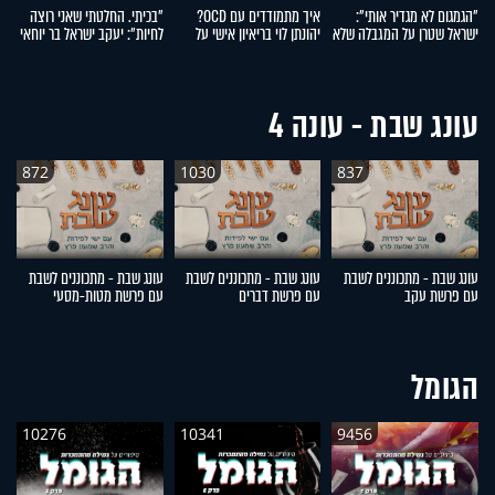
"הגמגום לא מגדיר אותי":
איך מתמודדים עם OCD?
"בכיתי. החלטתי שאני רוצה
"
ישראל שטרן על המגבלה שלא
יהונתן לוי בריאיון אישי על
לחיות": יעקב ישראל בר יוחאי
י
עוצרת אותו
ההפרעה הכפייתית
על ההתמודדות עם פוסט
לה
טראומה
עונג שבת - עונה 4
872
1030
837
עונג שבת - מתכוננים לשבת
עונג שבת - מתכוננים לשבת
עונג שבת - מתכוננים לשבת
ע
עם פרשת עקב
עם פרשת דברים
עם פרשת מטות-מסעי
ע
הגומל
10276
10341
9456