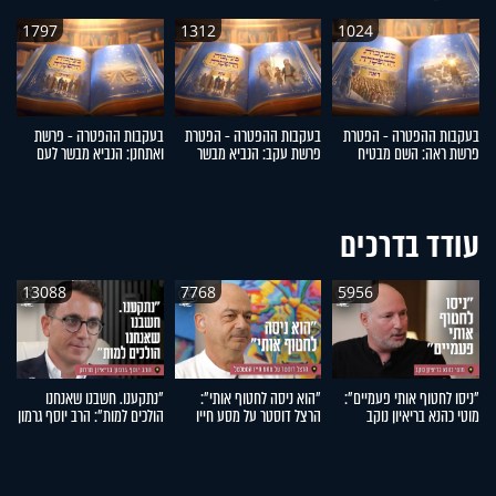
1797
1312
1024
בעקבות ההפטרה - הפטרת
בעקבות ההפטרה - הפטרת
בעקבות ההפטרה - פרשת
ב
פרשת ראה: השם מבטיח
פרשת עקב: הנביא מבשר
ואתחנן: הנביא מבשר לעם
דב
לבנות את ירושלים
לישראל על קיבוץ גלויות
ישראל על גאולה
ה
עודד בדרכים
13088
7768
5956
"ניסו לחטוף אותי פעמיים":
"הוא ניסה לחטוף אותי":
"נתקענו. חשבנו שאנחנו
"
מוטי כהנא בריאיון נוקב
הרצל דוסטר על מסע חייו
הולכים למות": הרב יוסף גרמון
אה
המטלטל
בריאיון מרתק
אר