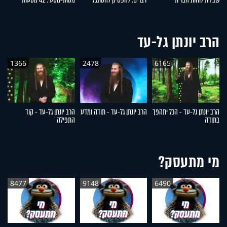
שבירת לוחות הברית
דברים: להפסיק להסתכל
מטות-מסעי: 42 מסעות
ש
לצדדים
שעברו עם ישראל במדבר
הרב יונתן גל-עד
1366
2478
6165
הרב יונתן גל-עד - הכל יתהפך
הרב יונתן גל-עד - תודה ומדע
הרב יונתן גל-עד - קוד
הר
בתודה
התפילה
ה
מי מתעסק?
8477
9148
6490