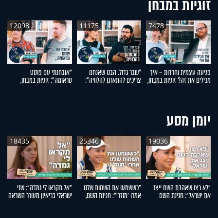
זוגיות במבחן
12098
11175
7478
פגיעה עצמית וחרדות – איך
"שבר גדול. הבנו שאנחנו
"אובחנתי עם פוסט
ל
מכילים את זה? זוגיות במבחן,
צריכים להתארגן להלוויה":
טראומה": זוגיות במבחן,
עם
הפעם עם יהודית ואלתר כהן
זוגיות במבחן, הפעם עם מרים
הפעם עם שירה ומאיר קמינס
ב
וגד דנינו
ונ
יומן מסע
18435
25346
19036
"לא רצו שאהבת השם ייצג
"כששמעו את השמות שלנו
"אל תקראו לי גמדה": שני
את ישראל": חנינת השם
אמרו 'מוזר'": חנינת השם,
ישראלי בריאיון מעורר השראה
א
גורדון בריאיון מעורר השראה
אמו של אהבת השם גורדון,
ה
בריאיון מעורר השראה