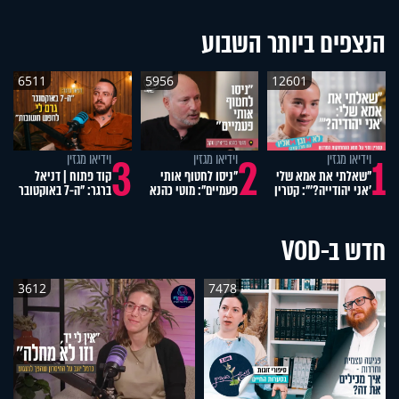
הנצפים ביותר השבוע
6511
5956
12601
4
3
2
1
וידיאו מגזין
וידיאו מגזין
וידיאו מגזין
"שאלתי את אמא שלי
"ניסו לחטוף אותי
קוד פתוח | דניאל
'אני יהודייה?'": קטרין
פעמיים": מוטי כהנא
ברגר: "ה-7 באוקטובר
נמני על מסע
בריאיון נוקב
גרם לי לחפש
ההתחזקות המרגש
תשובות"
חדש ב-VOD
3612
7478