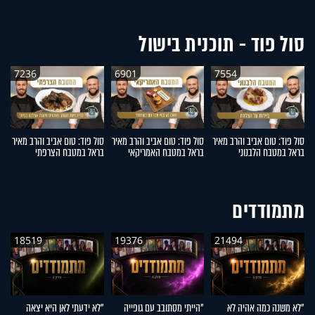
סול פוד - תוכנית בישול
7236
6901
7554
סול פוד: טום אביב והרב מאיר
סול פוד: טום אביב והרב מאיר
סול פוד: טום אביב והרב מאיר
סו
בראל במטבח הלבנוני
בראל במטבח האמריקאי
בראל במטבח הצרפתי
ב
מתמודדים
18519
19376
21494
"לא משנה כמה אהיה לא
"הייתי מסתובב עם גופייה
"לא ידעתי לאן היא יצאה
"