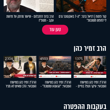
קוד פתוח | דניאל ברגר: "ה-7 באוקטובר גרם
הרב ברוך רוזנבלום - שיעור מרתק על פרשת
לי לחפש תשובות"
עקב - תשפ"ו
טען עוד
הרב זמיר כהן
2304
4503
1375
הרה"ג זמיר כהן בשיעורו
הרה"ג זמיר כהן בשיעורו
הרה"ג זמיר כהן בשיעורו
הר
השבועי: עיקר וטפל בחיים -
השבועי: "הגעגוע שנשכח" -
השבועי: הלב שאיש לא מכיר
ה
סוד השמחה
תשעה באב תשפ"ו
ו
בעקבות ההפטרה