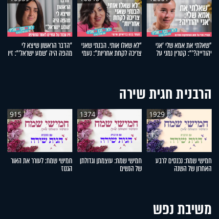
"שאלתי את אמא שלי 'אני
"לא שאלו אותי. הבנתי שאני
"הדבר הראשון שיצא לי
ב
יהודייה?'": קטרין נמני על
צריכה לקחת אחריות": נעמי
מהפה היה 'שמע ישראל'": זיו
ס
מסע ההתחזקות המרגש
בנט בריאיון אישי
עבוד על החיים לאחר
ב
החטיפה
הרבנית חגית שירה
915
1374
1929
חמישי שמח: נכנסים לרבע
חמישי שמח: עוצמתן וגדולתן
חמישי שמח: לעורר את האור
ח
האחרון של השנה
של הנשים
הגנוז
מל
משיבת נפש