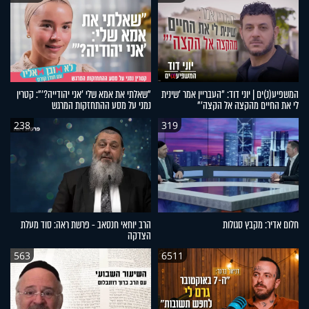
המשפיע(נ)ים | יוני דוד: "העבריין אמר 'שינית
"שאלתי את אמא שלי 'אני יהודייה?'": קטרין
לי את החיים מהקצה אל הקצה'"
נמני על מסע ההתחזקות המרגש
238
319
חלום אדיר: מקבץ סגולות
הרב יוחאי חנסאב - פרשת ראה: סוד מעלת
הצדקה
563
6511