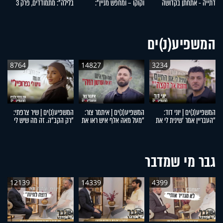
דתייה - אתחתן בקדושה
וקוקו – ומחפש מניין":
בלילה": מתמודדים, פרק 3
סמ
ובטהרה": מתמודדים, פרק 5
מתמודדים, פרק 4
המשפיע(נ)ים
8764
14827
3234
המשפיע(נ)ים | יוני דוד:
המשפיע(נ)ים | איתמר צור:
המשפיע(נ)ים | שיר צרפתי:
המ
"העבריין אמר 'שינית לי את
"מעל מאה אלף איש ראו את
"רק הקב"ה. זה מה שיש לי
דו
החיים מהקצה אל הקצה'"
הסרטון הזה"
בפרופיל"
מ
ל
גבר מי שמדבר
12139
14339
4399