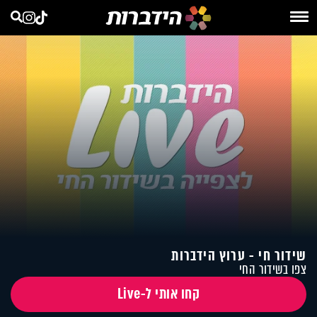
שידור חי - ערוץ הידברות
צפו בשידור החי
קחו אותי ל-Live