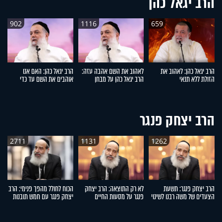
הרב יגאל כהן
902
1116
659
הרב יגאל כהן: לאהוב את
לאהוב את השם אהבה עזה:
הרב יגאל כהן: האם אנו
הר
הזולת ללא תנאי
הרב יגאל כהן על מבחן
אוהבים את השם עד כדי
הנ
האמונה
מסירות נפש?
הרב יצחק פנגר
2711
1131
1262
הרב יצחק פנגר: תשעת
לא רק התוצאה: הרב יצחק
הכוח לחולל מהפך פנימי: הרב
ה
הצעדים של משה רבנו לשינוי
פנגר על מסעות החיים
יצחק פנגר עם חמש תובנות
הע
החיים
לחיים
ר