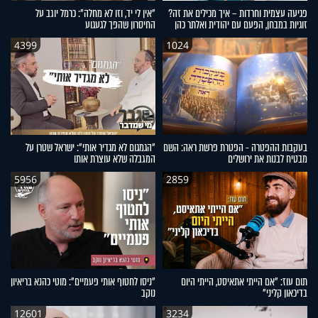
פגיעה עצמית וחרדות – איך מכילים את זה?
"אין לי יד, וזו לא מחלה": כרמל יוגב על
זוגיות במבחן, הפעם עם יהודית ואלתר כהן
החיסרון שהפך לגעגוע
4399
1024
בעקבות ההפטרה - הפטרת פרשת ראה: השם
"הגמגום לא מגדיר אותי": ישראל שטרן על
מבטיח לבנות את ירושלים
המגבלה שלא עוצרת אותו
5956
2859
תום עוז: "אם הייתי אתאיסט, הייתי היום
"ניסו לחטוף אותי פעמיים": מוטי כהנא בריאיון
בדיכאון קליני"
נוקב
12601
3234