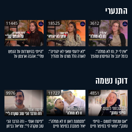
התנערי
11445
18525
3612
"אין לי יד, וזו לא מחלה":
"לא ידעתי שאני לא יהודיה":
"הייתי בהישרדות על הנפש
"
כרמל יוגב על החיסרון שהפך
לאורה הלל מורנו על תהליך
שלי": אהבה ארצמן על
עש
לגעגוע
הגיור המרגש
המעברים המטלטלים בחייה
ש
חי
דוקו נשמה
9976
11727
4851
"אם שכחתי לנשום – הייתי
"תסמונת דאון זו לא מחלה":
"פיטרו אותי – וזה הדבר הכי
"
נחנק": יוחאי לוי בסיפור חיים
יאיר פומברג בסיפור חיים
טוב שקרה לי": צוריאל גביזון
ה
מעורר השראה
מעורר השראה
בסיפור חיים מעורר השראה
ח