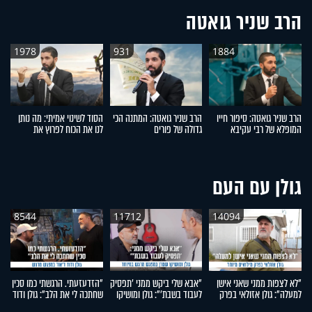
הרב שניר גואטה
1978
931
1884
הרב שניר גואטה: סיפור חייו
הרב שניר גואטה: המתנה הכי
הסוד לשינוי אמיתי: מה נותן
ל
המופלא של רבי עקיבא
גדולה של פורים
לנו את הכוח לפרוץ את
ל
המחסומים?
ד
גולן עם העם
8544
11712
14094
"לא לצפות ממני שאני אישן
"אבא שלי ביקש ממני 'תפסיק
"הזדעזעתי. הרגשתי כמו סכין
"ה
למעלה": גולן אזולאי בפרק
לעבוד בשבת'": גולן ומושיקו
שחתכה לי את הלב": גולן ודוד
עו
מילואים מיוחד
שטרן במפגש מרגש במיוחד
ד'אור במפגש מרגש
יו