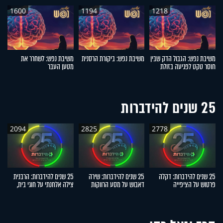
1600
1194
1218
משיבת נפש: הגבול הדק שבין
משיבת נפש: ביקורת הרסנית
משיבת נפש: לשחרר את
מ
חוסר טקט לפגיעה בזולת
מטען העבר
25 שנים להידברות
2094
2825
2778
25 שנים להידברות: דקלה
25 שנים להידברות: שירה
25 שנים להידברות: הרבנית
פרטוש על הציפייה
דאבוש על מסע הרווקות
צילה אלחנתי על חוגי בית,
ד
הממושכת, הנס והישועה
שהוביל לשליחות המרגשת
הפרשות חלה והתגובות
הג
האישית
מהשטח