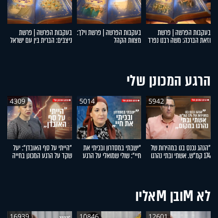
בעקבות הפרשה | פרשת
בעקבות הפרשה | פרשת וילך:
בעקבות הפרשה | פרשת
ב
וזאת הברכה: משה רבנו נפרד
מצוות הקהל
ניצבים: הברית בין עם ישראל
תב
מעם ישראל
לקדוש ברוך הוא
ו
הרגע המכונן שלי
4309
5014
5942
"הנהג נכנס בנו במהירות של
"ישבתי במסדרון ובכיתי את
"הייתי על סף האובדן": יעל
"ה
174 קמ"ש. אשתי ובתי נהרגו
חיי": שולי שמואלי על הרגע
שקד על הרגע המכונן בחייה
פר
במקום": אפרים רימל על
המכונן בחייה
ס
הרגע המכונן בחייו
לא Mובן Mאליו
16939
10846
12601