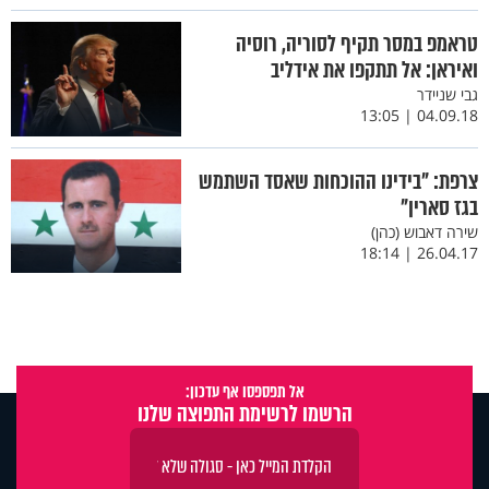
טראמפ במסר תקיף לסוריה, רוסיה
ואיראן: אל תתקפו את אידליב
גבי שניידר
04.09.18 | 13:05
צרפת: "בידינו ההוכחות שאסד השתמש
בגז סארין"
שירה דאבוש (כהן)
26.04.17 | 18:14
אל תפספסו אף עדכון:
הרשמו לרשימת התפוצה שלנו