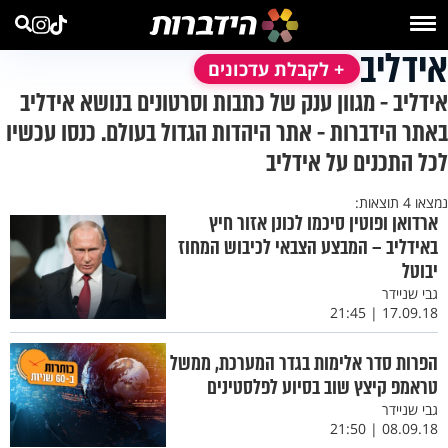
אידליב
+ לקבלת עדכונים
אידליב - מגוון ענק של כתבות וסרטונים בנושא אידליב
באתר הידברות - אתר היהדות הגדול בעולם. כנסו עכשיו
לכל התכנים על אידליב
נמצאו 4 תוצאות:
ארדואן ופוטין סיכמו לכונן אזור חיץ
באידליב – המבצע הצבאי לכיבוש המחוז
יבוטל
גבי שניידר
17.09.18 | 21:45
הפרות סדר אלימות בגדר המערכת, ממשל
טראמפ קיצץ שוב בסיוע לפלסטינים
גבי שניידר
08.09.18 | 21:50