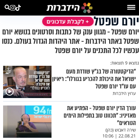
יורם שפטל
+ לקבלת עדכונים
יורם שפטל - מגוון ענק של כתבות וסרטונים בנושא יורם
שפטל באתר הידברות - אתר היהדות הגדול בעולם. כנסו
עכשיו לכל התכנים על יורם שפטל
נמצאו 9 תוצאות:
"הדיקטטורה של בג"ץ שודדת מעם
ישראל את היכולת להכריע בגורלו": ריאיון
עם עו"ד יורם שפטל
ערוץ הידברות
עורך הדין יורם שפטל - הפתיע את
מאזיניו: "תכוונו טוב בתפילות הימים
הנוראים"
שירה דאבוש (כהן)
22.08.21 | 10:06