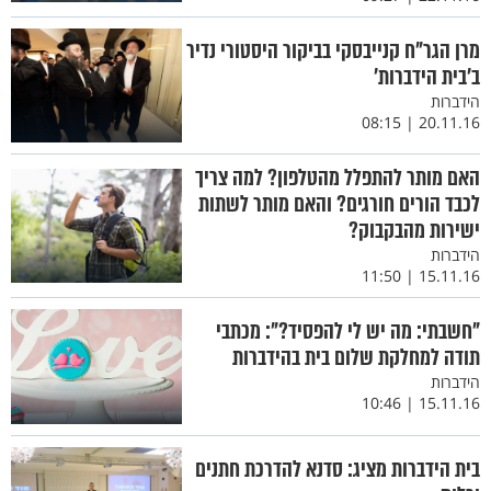
מרן הגר"ח קנייבסקי בביקור היסטורי נדיר
ב’בית הידברות’
הידברות
20.11.16 | 08:15
האם מותר להתפלל מהטלפון? למה צריך
לכבד הורים חורגים? והאם מותר לשתות
ישירות מהבקבוק?
הידברות
15.11.16 | 11:50
"חשבתי: מה יש לי להפסיד?": מכתבי
תודה למחלקת שלום בית בהידברות
הידברות
15.11.16 | 10:46
בית הידברות מציג: סדנא להדרכת חתנים