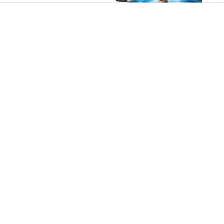
ערוץ ואתרי הידברות מציגים: יום שידורים
עולמי מיוחד בט' באב
נעמה גרין
08.08.16 | 13:20
"הידברות, בזכות מדור החדשות שלכם –
אני לא נכשלת"
אורית גרוסקוט
07.08.16 | 09:16
טלפון ויצירת קשר - הידברות
הידברות
28.07.16 | 07:38
רבנית הידברות ריגשה את הנשים
החילוניות בהפרשת חלה