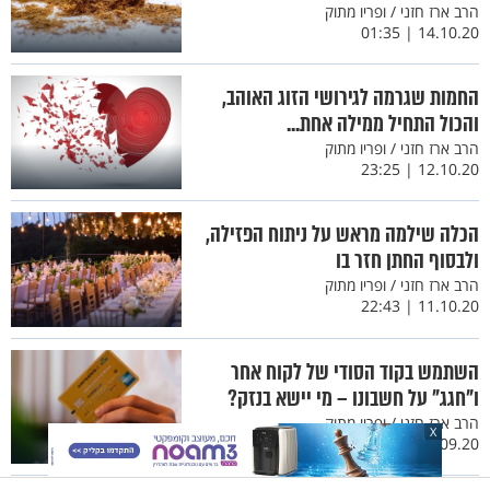
הרב ארז חזני / ופריו מתוק
14.10.20 | 01:35
החמות שגרמה לגירושי הזוג האוהב,
והכול התחיל ממילה אחת...
הרב ארז חזני / ופריו מתוק
12.10.20 | 23:25
הכלה שילמה מראש על ניתוח הפזילה,
ולבסוף החתן חזר בו
הרב ארז חזני / ופריו מתוק
11.10.20 | 22:43
השתמש בקוד הסודי של לקוח אחר
ו"חגג" על חשבונו – מי יישא בנזק?
הרב ארז חזני / ופריו מתוק
X
29.09.20 | 17:46