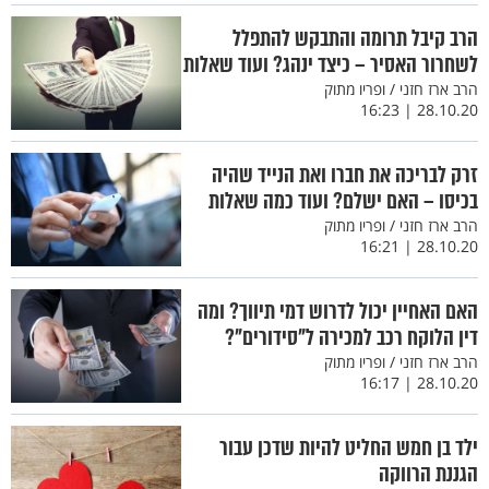
הרב קיבל תרומה והתבקש להתפלל
לשחרור האסיר – כיצד ינהג? ועוד שאלות
הרב ארז חזני / ופריו מתוק
28.10.20 | 16:23
זרק לבריכה את חברו ואת הנייד שהיה
בכיסו – האם ישלם? ועוד כמה שאלות
הרב ארז חזני / ופריו מתוק
28.10.20 | 16:21
האם האחיין יכול לדרוש דמי תיווך? ומה
דין הלוקח רכב למכירה ל"סידורים"?
הרב ארז חזני / ופריו מתוק
28.10.20 | 16:17
ילד בן חמש החליט להיות שדכן עבור
הגננת הרווקה