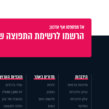
אל תפספסו אף עדכון:
הרשמו לרשימת התפוצה של
הידברות
מדורים באתר
תוכניות הערוץ
מדיניות פרטיות
יהדות
עודד בדרכים
ערוץ הידברות
המגזין
לא Mובן Mאליו
עלון הידברות
חדשות היום
במטבח של עדן
ניוזלטר
נשים
הלכה למעשה