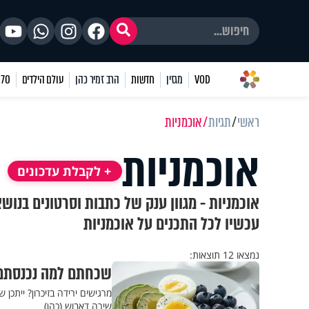
VOD
מגזין
חדשות
הרב זמיר כהן
עולם הילדים
70 שאלות
ראשי
תגיות
אוכמניות
אוכמניות
+ לקבלת עדכונים
אוכמניות - מגוון ענק של כתבות וסרטונים בנוש
עכשיו לכל התכנים על אוכמניות
נמצאו 12 תוצאות:
שכחתם למה נכנסתם לחדר? 3 מזונות שהוכחו מח
מרגישים ירידה בזיכרון? ייתכ
שירה דאבוש (כהן)