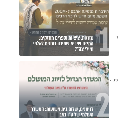
1
מזוזות, ציציות וספרים מחזקים:
ר
המיזם שיביא שמירה רוחנית לאלפי
חיילי צה"ל
ינו -
2
לזיווגים, שלום בית וישועות: המשדר
העולמי של ט"ו באב