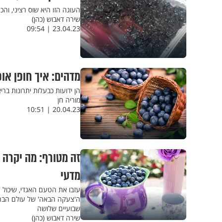
העוגה הזו היא שוס רציני, וה
שירה דאבוש (כהן)
23.04.23 | 09:54
מדהים: איך חופן או
הן ידועות כבעלות יתרונות בר
מוריה חן
20.04.23 | 10:51
זה מטורף: מה יקרה ל
מדעי
עזבו את הטעם האגדי, שיכול לג
ה'צעקה הבאה' של עולם הברי
שבועיים שלושה
שירה דאבוש (כהן)