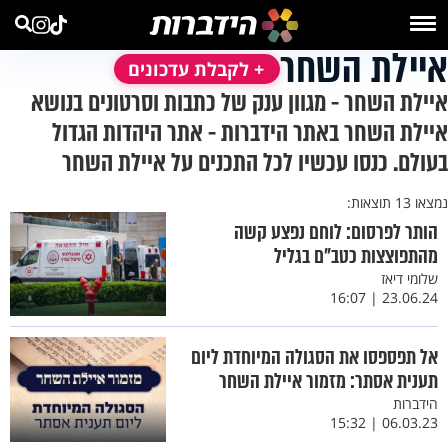
איילת השחר
+ לקבלת עדכונים
איילת השחר - מגוון ענק של כתבות וסרטונים בנושא
איילת השחר באתר הידברות - אתר היהדות הגדול
בעולם. כנסו עכשיו לכל התכנים על איילת השחר
נמצאו 13 תוצאות:
הותר לפרסום: לוחם נפצע קשה
מהתפוצצות כטב"ם בגליל
שלומי דיאז
23.06.24 | 16:07
אל תפספסו את הסגולה המיוחדת ליום
תענית אסתר: מזמור איילת השחר
הידברות
06.03.23 | 15:32