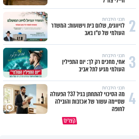
חיילי צה"ל
2
תכני הידברות
לזיווגים, שלום בית וישועות: המשדר
העולמי של ט"ו באב
3
תכני הידברות
אחי, מחכים רק לך: יום התפילין
העולמי מגיע לתל אביב
תכני הידברות
4
מה הסיכוי להתחתן בגיל 37? הפעולה
שסיימה עשור של אכזבות והובילה
לחופה
פותחים פתח קטן - ומקבלים עול
קצרים
תשתמש באהבה של השם לטובתך
עצום