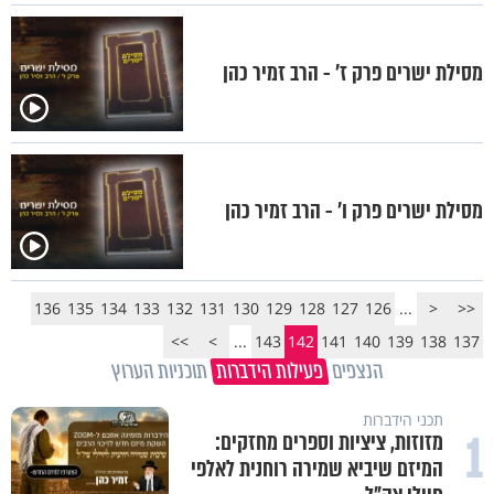
מסילת ישרים פרק ז’ - הרב זמיר כהן
מסילת ישרים פרק ו’ - הרב זמיר כהן
136
135
134
133
132
131
130
129
128
127
126
...
<
<<
>>
>
...
143
142
141
140
139
138
137
הנצפים
פעילות הידברות
תוכניות הערוץ
תכני הידברות
1
מזוזות, ציציות וספרים מחזקים:
המיזם שיביא שמירה רוחנית לאלפי