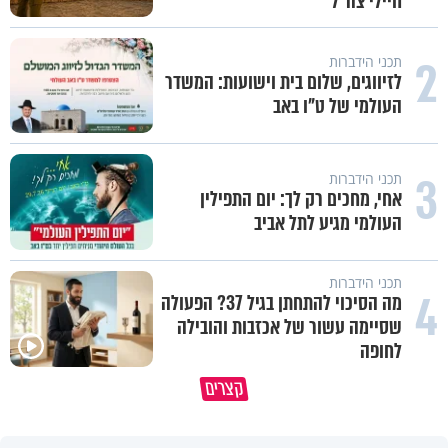
חיילי צה"ל
2
תכני הידברות
לזיווגים, שלום בית וישועות: המשדר
העולמי של ט"ו באב
3
תכני הידברות
אחי, מחכים רק לך: יום התפילין
העולמי מגיע לתל אביב
תכני הידברות
4
מה הסיכוי להתחתן בגיל 37? הפעולה
שסיימה עשור של אכזבות והובילה
לחופה
פותחים פתח קטן - ומקבלים עול
קצרים
תשתמש באהבה של השם לטובתך
עצום