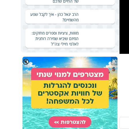
של החיים שלכם
הרב יגאל כהן - איך לקבל שפע
מהשמיים?
מזוזות, ציציות וספרים מחזקים:
המיזם שיביא שמירה רוחנית
לאלפי חיילי צה"ל
X
🔇