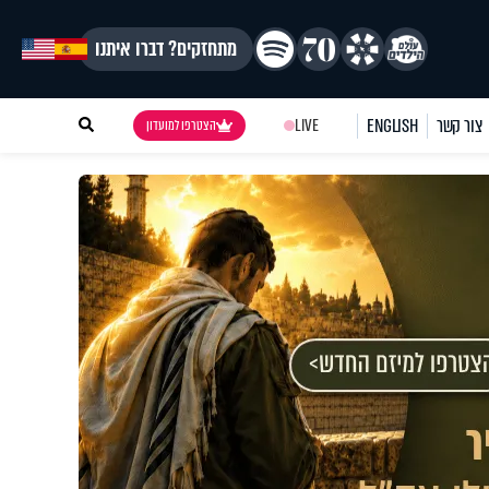
מתחזקים? דברו איתנו
צור קשר
ENGLISH
LIVE
הצטרפו למועדון