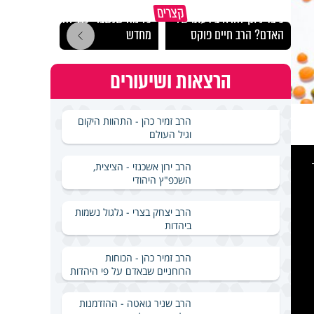
קצרים
כיצד ניתן להרחיב דעתו של
כל מה שנשבר יכול להיבנות
האם מ
האדם? הרב חיים פוקס
מחדש
בשבת
הרצאות ושיעורים
הרב זמיר כהן - התהוות היקום
וגיל העולם
This
is
a
הרב ירון אשכנזי - הציצית,
modal
windo
השכפ"ץ היהודי
הרב יצחק בצרי - גלגול נשמות
ביהדות
הרב זמיר כהן - הכוחות
הרוחניים שבאדם על פי היהדות
הרב שניר גואטה - ההזדמנות