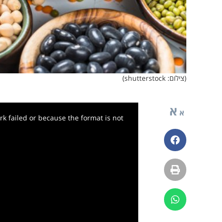
(צילום: shutterstock)
א
א
k failed or because the format is not
פייסבוק
הדפסה
ווטסאפ