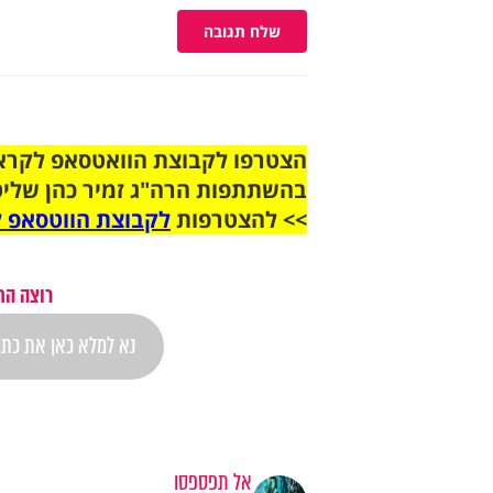
שלח תגובה
בהשתתפות הרה"ג זמיר כהן שליט
>> להצטרפות
לקבוצת הווטסאפ ל
רוצה הת
אל תפספסו