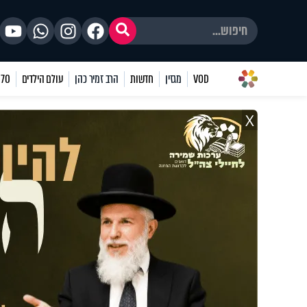
VOD
מגזין
חדשות
הרב זמיר כהן
עולם הילדים
70 שאלות
X