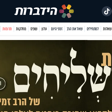
למתחילים
שאל את הרב
זמני היום
עלון
שופס
מחלקות
תרומות