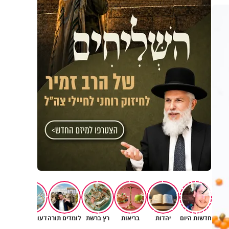
חדשות היום
יהדות
בריאות
רץ ברשת
לומדים תורה
דעות וטורים
תרב