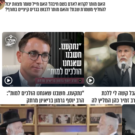
האם מותר לקרוא לאדם בשם חיבה? האם חייל שומר מצוות יכול
להחליף משמרת שבת? והאם מותר ללבוש בגדים קיציים בחורף?
בל קשה לי ללכת
"נתקענו. חשבנו שאנחנו הולכים למות":
ב זמיר כהן המליץ לה
הרב יוסף גרמון בריאיון מרתק