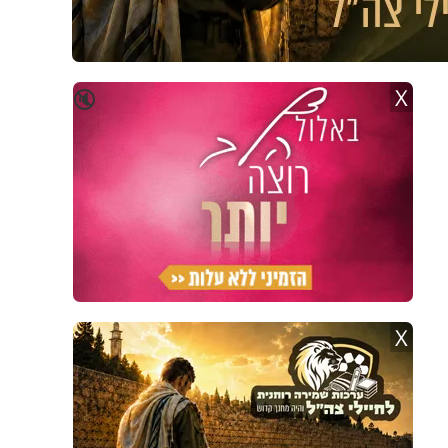
X
🔇
X