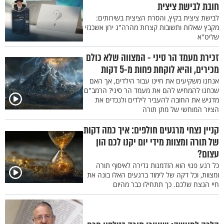
חובת לבישת ציצית
לבישת ציצית בקיץ, והסרת הציצית בשירותים:
מקבץ שאלות ותשובות קצרות מהרה"ג ירון אשכנזי
שליט"א
זכירת מעמד הר סיני - המצווה שלא כולם
מכירים, והיא לוקחת פחות מ-5 דקות
אנחנו משקיעים את חיינו עבור הילדים, אך האם
שכחנו להמחיש להם את מעמד הר סיני? הרמב"ם
מדגיש את החובה להעביר לילדים ולנכדים את
הציור המוחשי של מתן תורה
קניין נצחי מרגעים חולפים: איך כמה דקות
של תורה ומצוות מידי יום יקנו לכם הון
עצום?
כל רגע פנוי הוא הזדמנות נדירה לאיסוף תורה
ומצוות, וכל דקה של לימוד ברגעים האלו בונה את
חיי הנצח שלכם. כך תתחילו כבר מהיום