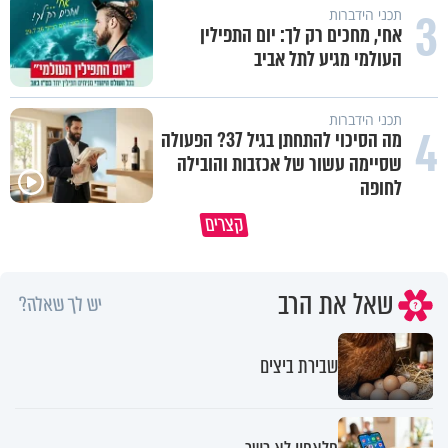
3
תכני הידברות
אחי, מחכים רק לך: יום התפילין
העולמי מגיע לתל אביב
תכני הידברות
4
מה הסיכוי להתחתן בגיל 37? הפעולה
שסיימה עשור של אכזבות והובילה
לחופה
קצרים
ברכה או קללה? הכל בידים שלנו
איך לשלוט בסיטואציה בצורה נכו
שאל את הרב
יש לך שאלה?
שבירת ביצים