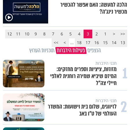
הלכה למעשה: האם אפשר להכשיר
מכשיר נינג'ה?
12
11
10
9
8
7
6
5
4
3
2
1
<
<<
>>
>
...
18
17
16
15
14
13
הנצפים
פעילות הידברות
תוכניות הערוץ
תכני הידברות
1
מזוזות, ציציות וספרים מחזקים:
המיזם שיביא שמירה רוחנית לאלפי
חיילי צה"ל
2
תכני הידברות
לזיווגים, שלום בית וישועות: המשדר
העולמי של ט"ו באב