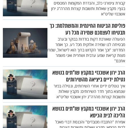
קבורת ציפורני כלב, והגדרת המקומות המכוסים
בגוף: מקבץ שאלות ותשובות קצרות מהרה"ג ירון
אשכנזי שליט"א
פוליסת הביטוח החינמית והמשתלמת: כך
תבטיחו לעצמכם שמירה מכל רע
הפעולה שאורכת דקות בודדות בבוקר ובערב
מבטיחה לנו שמירה אלוקית מכל רע. כך אומר
המדרש: "וכך אמר הקדוש ברוך הוא לישראל, שמרו
מצות קריאת שמע ערבית ושחרית ואני משמר
אתכם"
הרב ירון אשכנזי במקבץ שו"תים בנושא
נטילת ידיים ביציאה מהשירותים
איך נוטלים ידיים אחרי השירותים, ונטילה בכיור
שנמצא בתוך חדר השירותים: מקבץ שאלות
ותשובות קצרות מהרה"ג ירון אשכנזי שליט"א
הרב ירון אשכנזי במקבץ שו"תים בנושא
הליכה לבית הכיסא
אמירת "התכבדו מכובדים" והכנסת דברי מאכל
לבית הכיסא: מקבץ שאלות ותשובות קצרות