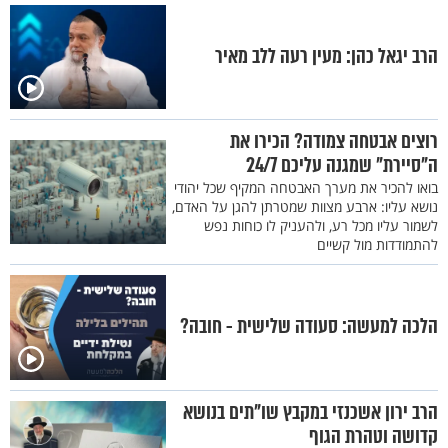
הרב יגאל כהן: מעין רעה ללב מאיר
רוצים אבטחה צמודה? הכירו את
ה"סיירת" שמגנה עליכם 24/7
בואו להכיר את מערך האבטחה המקיף שכל יהודי
נושא עליו: ארבע מצוות שמטרתן להגן על האדם,
לשמור עליו מכל רע, ולהעניק לו כוחות נפש
להתמודדות מול קשיים
הלכה למעשה: סעודה שלישית - חובה?
הרב ירון אשכנזי במקבץ שו"תים בנושא
קדושה וטהרת הגוף