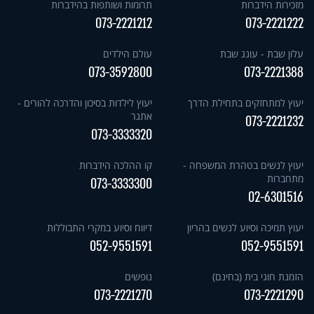
מזכירות הידברות
תרומות ושותפות בהידברות
073-2221212
073-2221222
עלון שבת - עונג שבת
עולם הילדים
073-3592800
073-2221388
יעוץ למתחזקים בתחילת הדרך
יעוץ לילדות בסיכון והדרכה להורים -
אתגר
073-2221232
073-3333320
יעוץ לנשים בטהרת המשפחה -
קו ההלכה הידברות
מתחברות
073-3333300
02-6301516
יעוץ תמיכה וסיוע לנשים בהריון
דיווח וסיוע במקרי התבוללות
052-9551591
052-9551591
הזמנת חוגי בית (בחינם)
נופשים
073-2221270
073-2221290