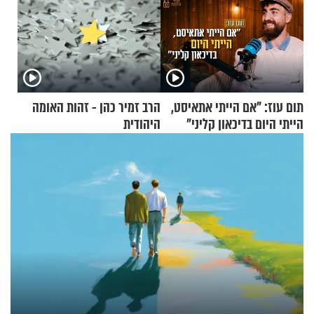
תום עוז: "אם הייתי אתאיסט,
הרב זמיר כהן - זהות האומה
הייתי היום בדיכאון קליני"
היהודית