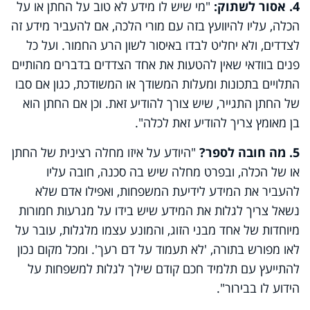
4. אסור לשתוק:
"מי שיש לו מידע לא טוב על החתן או על
הכלה, עליו להיוועץ בזה עם מורי הלכה, אם להעביר מידע זה
לצדדים, ולא יחליט לבדו באיסור לשון הרע החמור. ועל כל
פנים בוודאי שאין להטעות את אחד הצדדים בדברים מהותיים
התלויים בתכונות ומעלות המשודך או המשודכת, כגון אם סבו
של החתן התגייר, שיש צורך להודיע זאת. וכן אם החתן הוא
בן מאומץ צריך להודיע זאת לכלה".
5. מה חובה לספר?
"היודע על איזו מחלה רצינית של החתן
או של הכלה, ובפרט מחלה שיש בה סכנה, חובה עליו
להעביר את המידע לידיעת המשפחות, ואפילו אדם שלא
נשאל צריך לגלות את המידע שיש בידו על מגרעות חמורות
מיוחדות של אחד מבני הזוג, והמונע עצמו מלגלות, עובר על
לאו מפורש בתורה, 'לא תעמוד על דם רעך'. ומכל מקום נכון
להתייעץ עם תלמיד חכם קודם שילך לגלות למשפחות על
הידוע לו בבירור".