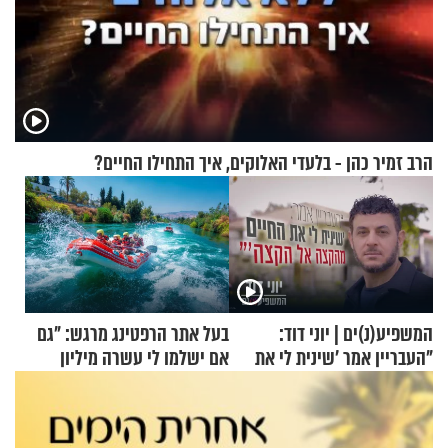
הרב זמיר כהן - בלעדי האלוקים, איך התחילו החיים?
המשפיע(נ)ים | יוני דוד:
בעל אתר הרפטינג מרגש: "גם
"העבריין אמר 'שינית לי את
אם ישלמו לי עשרה מיליון
החיים מהקצה אל הקצה'"
שקלים - לא אפתח בשבת"