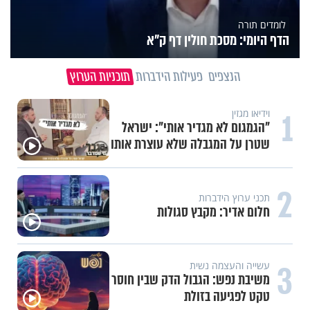
לומדים תורה
הדף היומי: מסכת חולין דף ק"א
הנצפים
פעילות הידברות
תוכניות הערוץ
1
וידיאו מגזין
"הגמגום לא מגדיר אותי": ישראל
שטרן על המגבלה שלא עוצרת אותו
2
תכני ערוץ הידברות
חלום אדיר: מקבץ סגולות
3
עשייה והעצמה נשית
משיבת נפש: הגבול הדק שבין חוסר
טקט לפגיעה בזולת