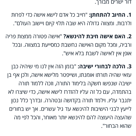
דור ישרים מבורך.
1. החיוב להתחתן:
"חייב כל אדם לישא אישה כדי לפרות
ולרבות. ומצווה גדולה היא שבה תלוי קיום ויישוב העולם".
2. האם אישה חיבת להינשא?
"אישה פטורה ממצות פריה
ורביה, ומכל מקום האישה נחשבת כמסייעת במצווה. ובכל
אופן אין לאישה לשבת בלא איש".
3. הלכה לבחורי ישיבה:
"בזמן הזה אין לנו מי שיהיה כבן
עזאי שהיה תורתו אומנתו, ושייפטר מלישא אישה, ולכן אף בן
ישיבה שנפשו חשקה בלימוד התורה, וזכה ללמוד תורה
בהתמדה, עם כל זה עליו להזדרז לישא אישה, כדי שיצרו לא
יתגבר עליו. וילמד תורה בקדושה ובטהרה. ובדרך כלל נכון
לייעץ לבני הישיבות להינשא עד גיל עשרים. אך יש בחורים
שהעצה היעוצה להם להינשא יותר מאוחר, והכל לפי מה
שהוא הבחור".