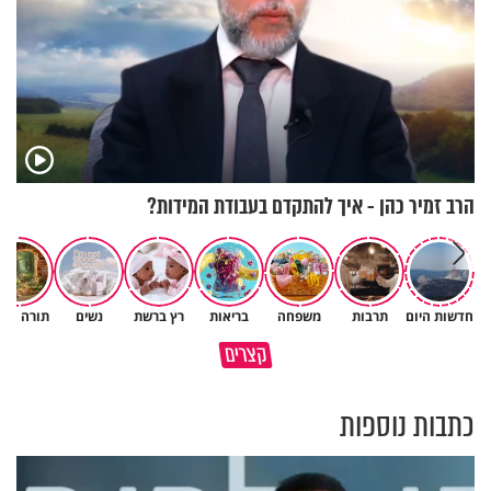
הרב זמיר כהן - איך להתקדם בעבודת המידות?
חדשות היום
תרבות
משפחה
בריאות
רץ ברשת
נשים
תורה ומד
איך לשלוט בסיטואציה בצורה
קצרים
ברכה או קללה? הכל בידים שלנו
נכונה?
כתבות נוספות