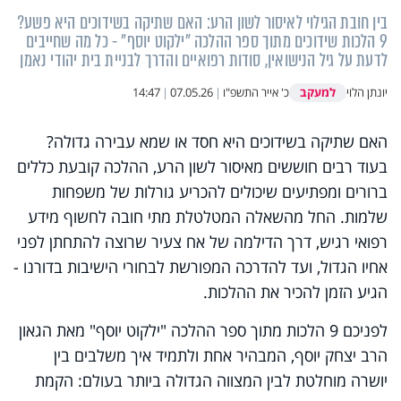
בין חובת הגילוי לאיסור לשון הרע: האם שתיקה בשידוכים היא פשע?
9 הלכות שידוכים מתוך ספר ההלכה "ילקוט יוסף" - כל מה שחייבים
לדעת על גיל הנישואין, סודות רפואיים והדרך לבניית בית יהודי נאמן
למעקב
יונתן הלוי
כ' אייר התשפ"ו
|
07.05.26
|
14:47
האם שתיקה בשידוכים היא חסד או שמא עבירה גדולה?
בעוד רבים חוששים מאיסור לשון הרע, ההלכה קובעת כללים
ברורים ומפתיעים שיכולים להכריע גורלות של משפחות
שלמות. החל מהשאלה המטלטלת מתי חובה לחשוף מידע
רפואי רגיש, דרך הדילמה של אח צעיר שרוצה להתחתן לפני
אחיו הגדול, ועד להדרכה המפורשת לבחורי הישיבות בדורנו -
הגיע הזמן להכיר את ההלכות.
לפניכם 9 הלכות מתוך ספר ההלכה "ילקוט יוסף" מאת הגאון
הרב יצחק יוסף, המבהיר אחת ולתמיד איך משלבים בין
יושרה מוחלטת לבין המצווה הגדולה ביותר בעולם: הקמת