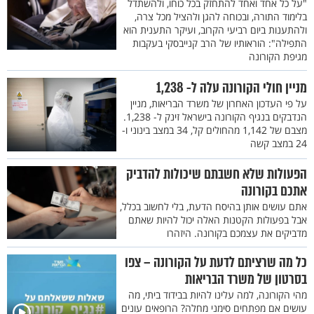
"על כל אחד ואחד להתחזק בכל כוחו, ולהשתדל
בלימוד התורה, ובכוחה להגן ולהציל מכל צרה,
ולהתענות ביום רביעי הקרוב, ועיקר התענית הוא
התפילה": הוראותיו של הרב קנייבסקי בעקבות
מגיפת הקורונה
מניין חולי הקורונה עלה ל- 1,238
על פי העדכון האחרון של משרד הבריאות, מניין
הנדבקים בנגיף הקורונה בישראל זינק ל- 1,238.
מצבם של 1,142 מהחולים קל, 34 במצב בינוני ו-
24 במצב קשה
הפעולות שלא חשבתם שיכולות להדביק
אתכם בקורונה
אתם עושים אותן בהיסח הדעת, בלי לחשוב בכלל,
אבל בפעולות הקטנות האלה יכול להיות שאתם
מדביקים את עצמכם בקורונה. היזהרו
כל מה שרציתם לדעת על הקורונה – צפו
בסרטון של משרד הבריאות
מהי הקורונה, למה עלינו להיות בבידוד ביתי, מה
עושים אם מפתחים סימני מחלה? הרופאים עונים