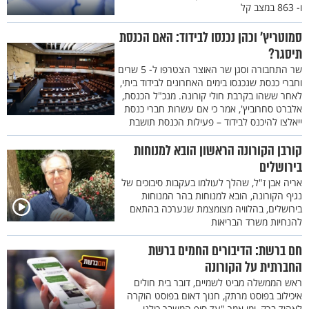
ו- 863 במצב קל
סמוטריץ’ וכהן נכנסו לבידוד: האם הכנסת
תיסגר?
שר התחבורה וסגן שר האוצר הצטרפו ל- 5 שרים
וחברי כנסת שנכנסו בימים האחרונים לבידוד ביתי,
לאחר ששהו בקרבת חולי קורונה. מנכ"ל הכנסת,
אלברט סחרוביץ', אמר כי אם עשרות חברי כנסת
ייאלצו להיכנס לבידוד – פעילות הכנסת תושבת
קורבן הקורונה הראשון הובא למנוחות
בירושלים
אריה אבן ז"ל, שהלך לעולמו בעקבות סיבוכים של
נגיף הקורונה, הובא למנוחות בהר המנוחות
בירושלים, בהלוויה מצומצמת שנערכה בהתאם
להנחיות משרד הבריאות
חם ברשת: הדיבורים החמים ברשת
החברתית על הקורונה
ראש הממשלה מביט לשמיים, דובר בית חולים
איכילוב בפוסט מרתק, חנוך דאום בפוסט הוקרה
לאהוד ברק, ומי אמר "עד סוף המשבר כולנו