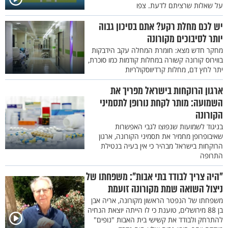
על שאלות שרציתם לדעת. צפו
יש לכם מחלת רקע? אתם בסיכון גבוה
יותר לסיבוכים מקורונה
מחקר חדש מצא: חומרת המחלה עקב הידבקות
בווירוס קורונה קשורה במחלות קודמות כמו סוכרת,
יתר לחץ דם, מחלות קרדיווסקולריות
ארגון הרוקחות בישראל מפריך את
השמועה: מותר לקחת נורופן לתסמיני
הקורונה
בניגוד לשמועות שנפוצו לגבי האפשרות
שאיבופרופן מחמיר את תסמיני הקורונה, ארגון
הרוקחות בישראל מבהיר כי אין בעיה בנטילת
התרופה
"היה צריך לבודד בתי אבות": משפחתו של
ניצול השואה שמת מקורונה זועמת
משפחתו של הנפטר הראשון מקורונה, אריה אבן
בן 88 מירושלים, טוענת כי לו הייתה יוצאת הנחיה
להתרחק ולבודד את קשישי בית האבות "נופים"