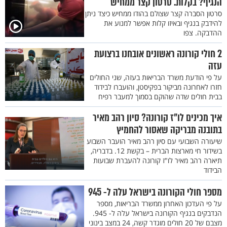
הנגיף? בקלות. סרטון קצר ממחיש
סרטון הסברה קצר שצולם בהודו ממחיש כיצד ניתן
להידבק בנגיף ובאיזו קלות אפשר למנוע את
ההדבקה. צפו
2 חולי קורונה ראשונים אובחנו ברצועת
עזה
על פי הודעת משרד הבריאות בעזה, שני החולים
חזרו לאחרונה מביקור בפקיסטן, והועברו לבידוד
בבית חולים שדה שהוקם בסמוך למעבר רפיח
איך מכינים לו"ז קורונה? סיון רהב מאיר
בתובנה מבריקה שאסור להחמיץ
שיעורה השבועי עם סיון רהב מאיר הועבר השבוע
בשידור חי מארצות הברית – בקשת 12. בדבריה,
תיארה רהב מאיר לו"ז קורונה להעברת שבועות
הבידוד
מספר חולי הקורונה בישראל עלה ל- 945
על פי העדכון האחרון ממשרד הבריאות, מספר
הנדבקים בנגיף הקורונה בישראל עלה ל- 945.
מצבם של 20 חולים מוגדר קשה, 24 במצב בינוני