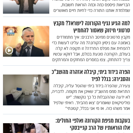
הבריאות פיספס כמה וכמה הוראות חשובות,
שמלמדת אותנו התורה כדי לחיות חיים מאושרים
למה הגיע נגיף הקורונה לישראל? מקבץ
סרטוני חיזוק שאסור להחמיץ
מקבץ סרטונים ממיטב הרבנים: איך מתמודדים
באמונה עם ניסיון הקורונה? מה עלינו לעשות כדי
להפחית את מפלס החרדה? זו תקופה לא קלה
בעולם, הקורונה פוגעת בכולם, אבל דווקא עכשיו
צריך להתחזק. צפו במסרים המחזקים והמרתקים
הפרה בידוד ביתי, קיבלה אזהרה מהשב"כ
והסבירה: בגלל לפיד
צעירה, שהפרה בידוד ביתי שהוטל עליה, קיבלה
התראת סמס מהשב"כ שאיכן את מקומה. לדבריה,
לא ידעה שההגבלות כל כך נוקשות: "יש
פוליטיקאים שאומרים 'צאו מהבית'. ראיתי שלפיד
אמר משהו כזה. אז מי אני בכלל, קטונתי"
בעקבות מגיפת הקורונה ואלפי החולים:
אלו הוראותיו של הרב קנייבסקי