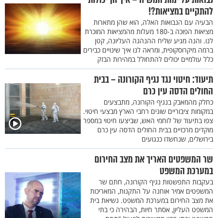
להתקיים במציאות?!
הבעיה עם הנבואות האלה, הוא שהן מתארות
מציאות הפוכה ב-180 מעלות מהמציאות המוכרת
לנו. והנה מגיע שליח ההנהגה העליונה, קטן
ברמה מיקרוסקופית, ומראה לנו איך שינויים כבירים
כלל עולמיים יכולים להתחולל במהירות הבזק
תיעוד: חיטוי נגד נגיף הקורונה – בבית
החולים הדסה עין כרם
כחלק מהמאבק בנגיף הקורונה, מתבצעים
במקומות ציבוריים שונים רחבי הארץ מבצעי חיטוי.
צפו בתיעוד של לוחמי האש, שביצעו חיטוי במספר
מוקדים מרכזיים בבית החולים הדסה עין כרם
בירושלים, שנחשדו כנגועים
שר המשפטים האריך את מצב החירום
במערכת המשפט
בעקבות התפשטות נגיף הקורונה, חתם שר
המשפטים אמיר אוחנה על התקנות, המאריכות
את מצב החירום במערכת המשפט. נשיאת בית
המשפט העליון, אסתר חיות, הבהירה כי בתי