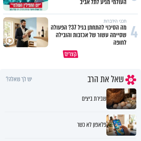
העולמי מגיע לתל אביב
תכני הידברות
4
מה הסיכוי להתחתן בגיל 37? הפעולה
שסיימה עשור של אכזבות והובילה
לחופה
קצרים
המתכון לכל הברכות והשפע בעולם
כל מה שנשבר יכול להיבנות מחד
שאל את הרב
יש לך שאלה?
שבירת ביצים
פלאפון לא כשר