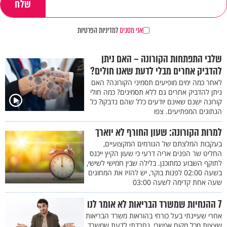
אני מסכים
למדיניות הפרטיות
שלבי התפתחות הקורונה – האם ניתן
להדביק אחרים מבלי לדעת שאנו חולים?
לאחר כמה ימים מופיעים תסמיני הקורונה? האם
ניתן להדביק אחרים גם ללא תסמינים? כמה חולי
קורונה ישנם שאינם יודעים כלל שהם נדבקו? כל
הנתונים המפתיעים. צפו
למרות הקורונה: שעון החורף לא יוארך
בעקבות המלצתם של הגורמים המקצועיים,
החליט שר הפנים אריה דרעי כי שעון הקיץ ייכנס
לתוקף השבוע כמתוכנן. בלילה שבין חמישי לשישי,
בשעה 02:00 לפנות בוקר, יש להזיז את המחוגים
שעה אחת קדימה לשעה 03:00
7 ההנחיות שמשרד הבריאות לא אומר לנו
אחרי שעיינתי בעל כורחי בהוראות משרד הבריאות
שצצות מכל מקום אפשרי, נחרדתי לדעת שמשרד