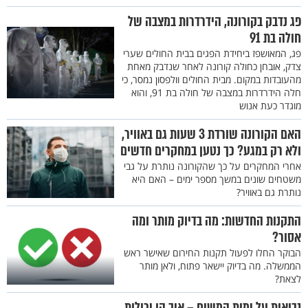
פג נדבק בקורונה, הידרדרות במצבה של
חולה בת 91
פג, המאושפז ביחידת הפגים בבית החולים שערי
צדק, אובחן כחולה קורונה לאחר שנדבק מאחת
מהעובדות במקום. מבית החולים וולפסון נמסר, כי
חלה הידרדרות במצבה של חולה בת 91, והוא
מוגדר כעת אנוש
האם הקורונה שורדת 3 שעות גם באוויר,
ולא רק במגע? כך נטען במחקרים חדשים
אחרי המחקרים על כך שהקורונה נותרת על גבי
משטחים שונים במשך מספר ימים – האם היא
נותרת גם באוויר?
התקנות החדשות: מה בדיוק מותר ומה
אסור?
הבוקר החלו לפעול תקנות החירום שאישר ראש
הממשלה. מה בדיוק יישאר פתוח, ולאן מותר
לצאת?
נבואות על ימות המשיח – איך הן יכולות