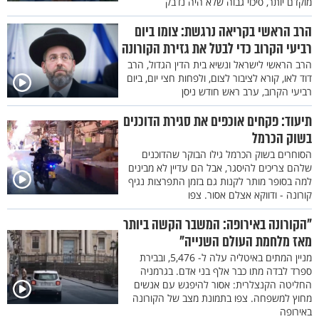
מוקדם יותר, סיכוי גבוה שלא היה נדבק
הרב הראשי בקריאה נרגשת: צומו ביום
רביעי הקרוב כדי לבטל את גזירת הקורונה
הרב הראשי לישראל ונשיא בית הדין הגדול, הרב
דוד לאו, קורא לציבור לצום, ולפחות חצי יום, ביום
רביעי הקרוב, ערב ראש חודש ניסן
תיעוד: פקחים אוכפים את סגירת הדוכנים
בשוק הכרמל
הסוחרים בשוק הכרמל גילו הבוקר שהדוכנים
שלהם צריכים להיסגר, אבל הם עדיין לא מבינים
למה בסופר מותר לקנות גם בזמן התפרצות נגיף
קורונה - ודווקא אצלם אסור. צפו
"הקורונה באירופה: המשבר הקשה ביותר
מאז מלחמת העולם השנייה"
מניין המתים באיטליה עלה ל- 5,476, ובבירת
ספרד לבדה מתו כבר אלף בני אדם. בגרמניה
החליטה הקנצלרית: אסור להיפגש עם אנשים
מחוץ למשפחה. צפו בתמונת מצב של הקורונה
באירופה