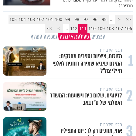
חרדים"?
105
104
103
102
101
100
99
98
97
96
95
...
<
<<
>>
>
...
112
111
110
109
108
107
106
הנצפים
פעילות הידברות
תוכניות הערוץ
תכני הידברות
1
מזוזות, ציציות וספרים מחזקים:
המיזם שיביא שמירה רוחנית לאלפי
חיילי צה"ל
2
תכני הידברות
לזיווגים, שלום בית וישועות: המשדר
העולמי של ט"ו באב
3
תכני הידברות
אחי, מחכים רק לך: יום התפילין