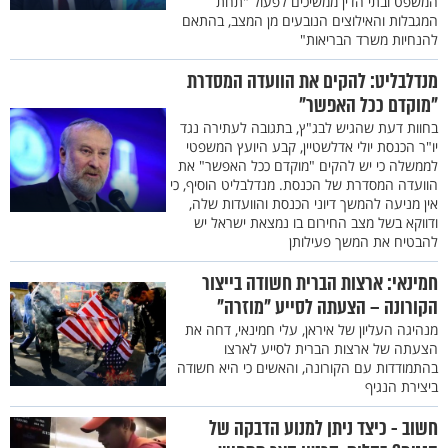
המשפט ובתי הדין ממשיכים לפעול "תחת
המגבלות והאילוצים הנובעים מן המצב, בהתאם
להנחיות משרד הבריאות"
מנדלבליט: להקים את הוועדה המסדרת
"מוקדם ככל האפשר"
בחוות דעת שהגיש לבג"ץ, בתגובה לעתירה נגד
יו"ר הכנסת יולי אדלשטיין, קבע היועץ המשפטי
לממשלה כי יש להקים "מוקדם ככל האפשר" את
הוועדה המסדרת של הכנסת. מנדלבליט הוסיף, כי
אין מניעה להמשך דיוני הכנסת והוועדות שלה,
ודווקא בשל מצב החירום בו נמצאת ישראל יש
להבטיח את המשך פעילותן
חמינאי: ארצות הברית חשודה בייצור
הקורונה – הצעתה לסייע "מוזרה"
מנהיגה העליון של איראן, עלי חמינאי, דחה את
הצעתה של ארצות הברית לסייע לארצו
בהתמודדות עם הקורונה, והאשים כי היא חשודה
ביצירת הנגיף
חשוב - כיצד ניתן למנוע הדבקה של