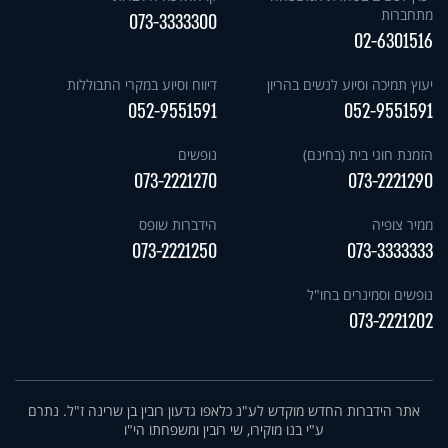
מתחברות
073-3333300
02-6301516
יעוץ תמיכה וסיוע לנשים בהריון
דיווח וסיוע במקרי התבוללות
052-9551591
052-9551591
הזמנת חוגי בית (בחינם)
נופשים
073-2221270
073-2221290
ממיר צופיה
הידברות שופס
073-2221250
073-3333333
נופשים וסמינרים בחו"ל
073-2221202
אתר הידברות החדש מוקדש לע"נ כלאפו גדעון רובין בן שרינה ז"ל. נתרם
ע"י בנו מוקירו, שי רובין ומשפחתו הי"ו