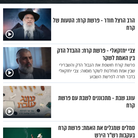
לְדַבֵּר אֵת כָּל הַדְּבָרִים הָאֵלֶּה וַתִּבָּקַע הָאֲדָמָה אֲשֶׁר תַּחְתֵּיהֶם: {לב}
וַתִּפְתַּח הָאָרֶץ אֶת פִּיהָ וַתִּבְלַע אֹתָם וְאֶת בָּתֵּיהֶם וְאֵת כָּל הָאָדָם
הרב הרצל חודר - פרשת קרח: הטעות של
אֲשֶׁר לְקֹרַח וְאֵת כָּל הָרֲכוּשׁ: {לג} וַיֵּרְדוּ הֵם וְכָל אֲשֶׁר לָהֶם חַיִּים
קרח
שְׁאֹלָה וַתְּכַס עֲלֵיהֶם הָאָרֶץ וַיֹּאבְדוּ מִתּוֹךְ הַקָּהָל: {לד} וְכָל יִשְׂרָאֵל
אֲשֶׁר סְבִיבֹתֵיהֶם נָסוּ לְקֹלָם כִּי אָמְרוּ פֶּן תִּבְלָעֵנוּ הָאָרֶץ: {לה} וְאֵשׁ
צבי יחזקאלי - פרשת קרח: ההבדל הדק
יָצְאָה מֵאֵת יְהוָה וַתֹּאכַל אֵת הַחֲמִשִּׁים וּמָאתַיִם אִישׁ מַקְרִיבֵי
בין האמת לשקר
הַקְּטֹרֶת: (ס)
פרשת קורח חושפת את הגבול הדק והשברירי
פרק יז
שבין אמת מוחלטת לשקר מוסווה: צבי יחזקאלי
{א} וַיְדַבֵּר יְהוָה אֶל מֹשֶׁה לֵּאמֹר: {ב} אֱמֹר אֶל אֶלְעָזָר בֶּן אַהֲרֹן הַכֹּהֵן
בדבר תורה לפרשת השבוע
וְיָרֵם אֶת הַמַּחְתֹּת מִבֵּין הַשְּׂרֵפָה וְאֶת הָאֵשׁ זְרֵה הָלְאָה כִּי קָדֵשׁוּ: {ג}
אֵת מַחְתּוֹת הַחַטָּאִים הָאֵלֶּה בְּנַפְשֹׁתָם וְעָשׂוּ אֹתָם רִקֻּעֵי פַחִים צִפּוּי
עונג שבת - מתכוננים לשבת עם פרשת
לַמִּזְבֵּחַ כִּי הִקְרִיבֻם לִפְנֵי יְהוָה וַיִּקְדָּשׁוּ וְיִהְיוּ לְאוֹת לִבְנֵי יִשְׂרָאֵל: {ד}
קרח
וַיִּקַּח אֶלְעָזָר הַכֹּהֵן אֵת מַחְתּוֹת הַנְּחֹשֶׁת אֲשֶׁר הִקְרִיבוּ הַשְּׂרֻפִים
וַיְרַקְּעוּם צִפּוּי לַמִּזְבֵּחַ: {ה} זִכָּרוֹן לִבְנֵי יִשְׂרָאֵל לְמַעַן אֲשֶׁר לֹא יִקְרַב
סמלים שמגלים את האמת: פרשת קרח
אִישׁ זָר אֲשֶׁר לֹא מִזֶּרַע אַהֲרֹן הוּא לְהַקְטִיר קְטֹרֶת לִפְנֵי יְהוָה וְלֹא
בעקבות רש"ר הירש
יִהְיֶה כְקֹרַח וְכַעֲדָתוֹ כַּאֲשֶׁר דִּבֶּר יְהוָה בְּיַד מֹשֶׁה לוֹ: (פ) {ו} וַיִּלֹּנוּ כָּל