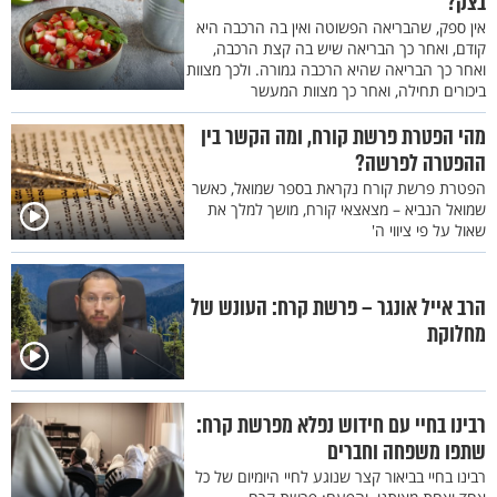
בצק?
בַּהֲרִימְכֶם אֶת חֶלְבּוֹ מִמֶּנּוּ וְאֶת קָדְשֵׁי בְנֵי יִשְׂרָאֵל לֹא תְחַלְּלוּ וְלֹא
אין ספק, שהבריאה הפשוטה ואין בה הרכבה היא
קודם, ואחר כך הבריאה שיש בה קצת הרכבה,
תָמוּתוּ: (פפפ)
ואחר כך הבריאה שהיא הרכבה גמורה. ולכך מצוות
ביכורים תחילה, ואחר כך מצוות המעשר
מהי הפטרת פרשת קורח, ומה הקשר בין
ההפטרה לפרשה?
הפטרת פרשת קורח נקראת בספר שמואל, כאשר
שמואל הנביא – מצאצאי קורח, מושך למלך את
שאול על פי ציווי ה'
הרב אייל אונגר – פרשת קרח: העונש של
מחלוקת
רבינו בחיי עם חידוש נפלא מפרשת קרח:
שתפו משפחה וחברים
רבינו בחיי בביאור קצר שנוגע לחיי היומיום של כל