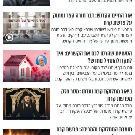
אחד ואחת מאיתנו. והפעם: פרשת קרח
אור החיים הקדוש: דבר תורה קצר ומתוק
על פרשת קרח
מחפשים פירוש לשולחן שבת? קבלו כאן דבר תורה
קצר ומדויק לפרשת השבוע, עם חיזוקים ועצות
מעשיות מתוך פרושו של אור החיים הקדוש.
הטעויות שהרסו לכם את הקשרים: איך
לתקן ולהתחיל מחדש?
וזה הולך איתנו לכל מקום. עם הנציגה בטלפון.
בתור לקופה במכולת. על הכבישים. בין איש
לאשתו. אש אוכלתם. ומבלי משים זה הופך קבע
ביאור מחלוקת קרח ועדתו: מסר חזק
מפרשת קרח
הרב מנחם מנדל פומרנץ בדבר תורה מחזק על
פרשת קרח, מתורתו של "בעל העקידה", רבי
יצחק עראמה
חומרת המחלוקת והמריבה: פרשת קרח