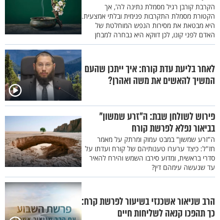
הקרבת קורבן רגיל מסמלת נתינה לה', אך
עֲדַת בְּנֵי יִשְׂרָאֵל מִמָּחֳרָת עַל מֹשֶׁה וְעַל אַהֲרֹן לֵאמֹר אַתֶּם הֲמִתֶּם
הקטורת מסמלת התקרבות פנימית ובלתי אמצעית.
אֶת עַם יְהוָה: {ז} וַיְהִי בְּהִקָּהֵל הָעֵדָה עַל מֹשֶׁה וְעַל אַהֲרֹן וַיִּפְנוּ אֶל
היא מבטאת את מסירות הנפש המוחלטת של
האדם לפני קונו, לכן דווקא היא נבחרה למבחן
אֹהֶל מוֹעֵד וְהִנֵּה כִסָּהוּ הֶעָנָן וַיֵּרָא כְּבוֹד יְהוָה: {ח} וַיָּבֹא מֹשֶׁה וְאַהֲרֹן
אֶל פְּנֵי אֹהֶל מוֹעֵד: (ס) {ט} רביעי וַיְדַבֵּר יְהוָה אֶל מֹשֶׁה לֵּאמֹר: {י}
הֵרֹמּוּ מִתּוֹךְ הָעֵדָה הַזֹּאת וַאֲכַלֶּה אֹתָם כְּרָגַע וַיִּפְּלוּ עַל פְּנֵיהֶם: {יא}
לאחר בליעת עדת קורח: איך ייתכן שהעם
המשיך להאשים את משה ואהרן?
וַיֹּאמֶר מֹשֶׁה אֶל אַהֲרֹן קַח אֶת הַמַּחְתָּה וְתֶן עָלֶיהָ אֵשׁ מֵעַל הַמִּזְבֵּחַ
וְשִׂים קְטֹרֶת וְהוֹלֵךְ מְהֵרָה אֶל הָעֵדָה וְכַפֵּר עֲלֵיהֶם כִּי יָצָא הַקֶּצֶף
מִלִּפְנֵי יְהוָה הֵחֵל הַנָּגֶף: {יב} וַיִּקַּח אַהֲרֹן כַּאֲשֶׁר דִּבֶּר מֹשֶׁה וַיָּרָץ אֶל
פירוש לשולחן שבת: ה"זרע שמשון"
תּוֹך הַקָּהָל וְהִנֵּה הֵחֵל הַנֶּגֶף בָּעָם וַיִּתֵּן אֶת הַקְּטֹרֶת וַיְכַפֵּר עַל הָעָם:
בביאור נפלא לפרשת קורח
{יג} וַיַּעֲמֹד בֵּין הַמֵּתִים וּבֵין הַחַיִּים וַתֵּעָצַר הַמַּגֵּפָה: {יד} וַיִּהְיוּ הַמֵּתִים
ה"זרע שמשון" במבט עמוק ומרתק על מאמר
בַּמַּגֵּפָה אַרְבָּעָה עָשָׂר אֶלֶף וּשְׁבַע מֵאוֹת מִלְּבַד הַמֵּתִים עַל דְּבַר
חז"ל: כיצד ערערו טענותיהם של קורח ועדתו על
סדרי בראשית, ומדוע סירבו השמש והירח להאיר
קֹרַח: {טו} וַיָּשָׁב אַהֲרֹן אֶל מֹשֶׁה אֶל פֶּתַח אֹהֶל מוֹעֵד וְהַמַּגֵּפָה
עד שנעשה עימהם דין?
נֶעֱצָרָה: (פ) {טז} חמישי וַיְדַבֵּר יְהוָה אֶל מֹשֶׁה לֵּאמֹר: {יז} דַּבֵּר אֶל
בְּנֵי יִשְׂרָאֵל וְקַח מֵאִתָּם מַטֶּה מַטֶּה לְבֵית אָב מֵאֵת כָּל נְשִׂיאֵהֶם
הרב שניאור אשכנזי בשיעור לפרשת קרח:
לְבֵית אֲבֹתָם שְׁנֵים עָשָׂר מַטּוֹת אִישׁ אֶת שְׁמוֹ תִּכְתֹּב עַל מַטֵּהוּ: {יח}
כך תהפכו קנאה לשליחות חיים
וְאֵת שֵׁם אַהֲרֹן תִּכְתֹּב עַל מַטֵּה לֵוִי כִּי מַטֶּה אֶחָד לְרֹאשׁ בֵּית אֲבוֹתָם: