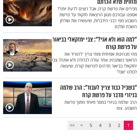
מזווית שלא הכרתם
מכירים את פרשת קרח, אבל רוצים לדעת יותר?
אספנו עבורכם מגוון הרצאות חזקות על פרשת
השבוע מפי רבני הידברות, שיעשירו את שולחן
השבת שלכם
"למה הוא ולא אני?": צבי יחזקאלי בביאור
על פרשת קורח
מהי מנהיגות אמיתית ומתי צריך 'להוריד את
הראש' כשמנהיג אחר עולה לגדולה ולא אתה? צבי
יחזקאלי בביאור מדהים לפרשת קורח, שיעשה
לכולנו 'שכל'
"בשביל כבוד צריך לעבוד": הרב שלמה
בניזרי מדבר על פרשת קרח
הרב שלמה בניזרי במסר מיוחד מתוך פרשת
השבוע. צפו
>>
>
5
4
3
2
1