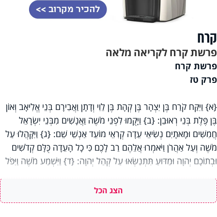
קרח
פרשת קרח לקריאה מלאה
פרשת קרח
פרק טז
{א} וַיִּקַּח קֹרַח בֶּן יִצְהָר בֶּן קְהָת בֶּן לֵוִי וְדָתָן וַאֲבִירָם בְּנֵי אֱלִיאָב וְאוֹן
בֶּן פֶּלֶת בְּנֵי רְאוּבֵן: {ב} וַיָּקֻמוּ לִפְנֵי מֹשֶׁה וַאֲנָשִׁים מִבְּנֵי יִשְׂרָאֵל
חֲמִשִּׁים וּמָאתָיִם נְשִׂיאֵי עֵדָה קְרִאֵי מוֹעֵד אַנְשֵׁי שֵׁם: {ג} וַיִּקָּהֲלוּ עַל
מֹשֶׁה וְעַל אַהֲרֹן וַיֹּאמְרוּ אֲלֵהֶם רַב לָכֶם כִּי כָל הָעֵדָה כֻּלָּם קְדֹשִׁים
וּבְתוֹכָם יְהוָה וּמַדּוּעַ תִּתְנַשְּׂאוּ עַל קְהַל יְהוָה: {ד} וַיִּשְׁמַע מֹשֶׁה וַיִּפֹּל
עַל פָּנָיו: {ה} וַיְדַבֵּר אֶל קֹרַח וְאֶל כָּל עֲדָתוֹ לֵאמֹר בֹּקֶר וְיֹדַע יְהוָה אֶת
אֲשֶׁר לוֹ וְאֶת הַקָּדוֹשׁ וְהִקְרִיב אֵלָיו וְאֵת אֲשֶׁר יִבְחַר בּוֹ יַקְרִיב אֵלָיו: {ו}
הצג הכל
זֹאת עֲשׂוּ קְחוּ לָכֶם מַחְתּוֹת קֹרַח וְכָל עֲדָתוֹ: {ז} וּתְנוּ בָהֵן אֵשׁ וְשִׂימוּ
עֲלֵיהֶן קְטֹרֶת לִפְנֵי יְהוָה מָחָר וְהָיָה הָאִישׁ אֲשֶׁר יִבְחַר יְהוָה הוּא