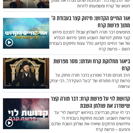
יסוד הדבקות בה': הנתיבות שלום מגלה את עומק
חטאו של קורח ומשמעותו לדורות
תְּרוּמַת מַתָּנָם לְכָל תְּנוּפֹת בְּנֵי יִשְׂרָאֵל לְךָ נְתַתִּים וּלְבָנֶיךָ וְלִבְנֹתֶיךָ
אִתְּךָ לְחָק עוֹלָם כָּל טָהוֹר בְּבֵיתְךָ יֹאכַל אֹתוֹ: {יב} כֹּל חֵלֶב יִצְהָר וְכָל
אור החיים הקדוש: חיזוק קצר בעבודת ה'
חֵלֶב תִּירוֹשׁ וְדָגָן רֵאשִׁיתָם אֲשֶׁר יִתְּנוּ לַיהוָה לְךָ נְתַתִּים: {יג} בִּכּוּרֵי
מתוך פרשת קרח
כָּל אֲשֶׁר בְּאַרְצָם אֲשֶׁר יָבִיאוּ לַיהוָה לְךָ יִהְיֶה כָּל טָהוֹר בְּבֵיתְךָ
מחפשים דבר תורה לשולחן שבת? לפניכם פירוש
קצר ומתוק לפרשת השבוע מתוך פירושו הנפלא
יֹאכֲלֶנּוּ: {יד} כָּל חֵרֶם בְּיִשְׂרָאֵל לְךָ יִהְיֶה: {טו} כָּל פֶּטֶר רֶחֶם לְכָל
של אור החיים הקדוש, כולל עצות וחיזוקים בעבודת
בָּשָׂר אֲשֶׁר יַקְרִיבוּ לַיהוָה בָּאָדָם וּבַבְּהֵמָה יִהְיֶה לָּךְ אַךְ פָּדֹה תִפְדֶּה
השם – פרשת קרח
אֵת בְּכוֹר הָאָדָם וְאֵת בְּכוֹר הַבְּהֵמָה הַטְּמֵאָה תִּפְדֶּה: {טז} וּפְדוּיָו מִבֶּן
ביאור מחלוקת קרח ועדתו: מסר מפרשת
חֹדֶשׁ תִּפְדֶּה בְּעֶרְכְּךָ כֶּסֶף חֲמֵשֶׁת שְׁקָלִים בְּשֶׁקֶל הַקֹּדֶשׁ עֶשְׂרִים
קרח
גֵּרָה הוּא: {יז} אַךְ בְּכוֹר שׁוֹר אוֹ בְכוֹר כֶּשֶׂב אוֹ בְכוֹר עֵז לֹא תִפְדֶּה
הרב מנחם מנדל פומרנץ בדבר תורה מחזק על
פרשת קרח מתורתו של "בעל העקידה", רבי יצחק
קֹדֶשׁ הֵם אֶת דָּמָם תִּזְרֹק עַל הַמִּזְבֵּחַ וְאֶת חֶלְבָּם תַּקְטִיר אִשֶּׁה לְרֵיחַ
עראמה
נִיחֹחַ לַיהוָה: {יח} וּבְשָׂרָם יִהְיֶה לָּךְ כַּחֲזֵה הַתְּנוּפָה וּכְשׁוֹק הַיָּמִין לְךָ
קדושת לוי על פרשת קרח: דבר תורה קצר
יִהְיֶה: {יט} כֹּל תְּרוּמֹת הַקֳּדָשִׁים אֲשֶׁר יָרִימוּ בְנֵי יִשְׂרָאֵל לַיהוָה נָתַתִּי
שישדרג את שולחן השבת
לְךָ וּלְבָנֶיךָ וְלִבְנֹתֶיךָ אִתְּךָ לְחָק עוֹלָם בְּרִית מֶלַח עוֹלָם הִוא לִפְנֵי
רבי לוי יצחק מברדיצ'ב בפירושו "קדושת לוי" על
יְהוָה לְךָ וּלְזַרְעֲךָ אִתָּךְ: {כ} וַיֹּאמֶר יְהוָה אֶל אַהֲרֹן בְּאַרְצָם לֹא תִנְחָל
פרשות השבוע: תובנות מחזקות בעבודת ה'
וְחֵלֶק לֹא יִהְיֶה לְךָ בְּתוֹכָם אֲנִי חֶלְקְךָ וְנַחֲלָתְךָ בְּתוֹךְ בְּנֵי יִשְׂרָאֵל: (ס)
וחידושים מרתקים שיאירו את שולחן השבת שלכם.
והפעם – פרשת קרח
{כא} שביעי וְלִבְנֵי לֵוִי הִנֵּה נָתַתִּי כָּל מַעֲשֵׂר בְּיִשְׂרָאֵל לְנַחֲלָה חֵלֶף