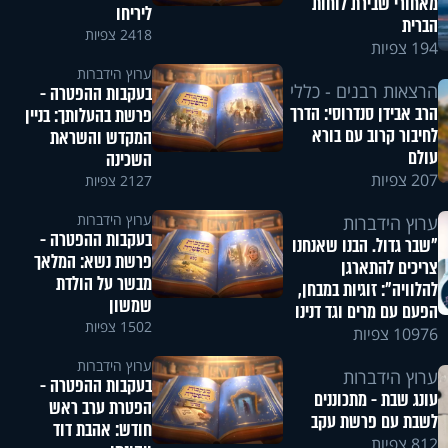
מאחורי שבירת לוחות
ליריחו
הברית
2418 צפיות
194 צפיות
ערוץ הידברות
הרצאות רבנים - כללי
בעקבות ההפטרה -
הרב אבידן סנדרוסי: הדרך
פרשת בהעלותך: בניין
לחיבור קרוב עם בורא
המקדש והשראת
עולם
השכינה
207 צפיות
2127 צפיות
ערוץ הידברות
ערוץ הידברות
בעקבות ההפטרה -
"שבר גדול. הבנו שאנחנו
פרשת נשא: המלאך
צריכים להתארגן
מבשר על הולדת
להלוויה": זוגיות במבחן,
שמשון
הפעם עם מרים וגד דנינו
1502 צפיות
10976 צפיות
ערוץ הידברות
ערוץ הידברות
בעקבות ההפטרה -
עונג שבת - מתכוננים
הפטרת ערב ראש
לשבת עם פרשת עקב
חודש: אהבת דוד
812 צפיות