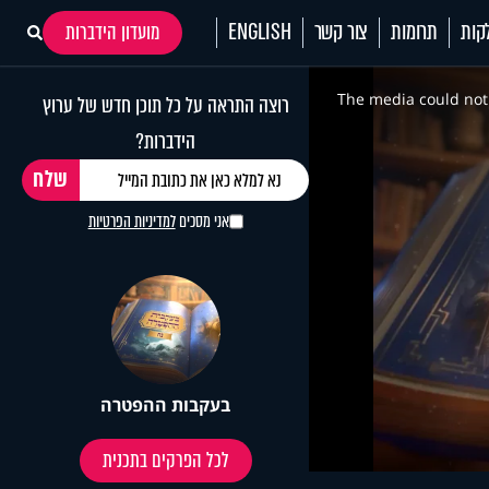
קות
תרומות
צור קשר
ENGLISH
מועדון הידברות
This
is
a
The media could not 
רוצה התראה על כל תוכן חדש של ערוץ
modal
window.
הידברות?
אני מסכים
למדיניות הפרטיות
בעקבות ההפטרה
לכל הפרקים בתכנית