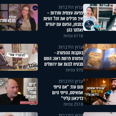
ערוץ הידברות
פגיעה עצמית וחרדות –
איך מכילים את זה? זוגיות
במבחן, הפעם עם יהודית
ואלתר כהן
6116 צפיות
ערוץ הידברות
בעקבות ההפטרה -
הפטרת פרשת ראה: השם
מבטיח לבנות את ירושלים
970 צפיות
ערוץ הידברות
תום עוז: "אם הייתי
אתאיסט, הייתי היום
בדיכאון קליני"
2518 צפיות
ערוץ הידברות