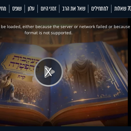
 שאלות
למתחילים
שאל את הרב
זמני היום
עלון
שופס
מחל
be loaded, either because the server or network failed or because
format is not supported.
Play
Video