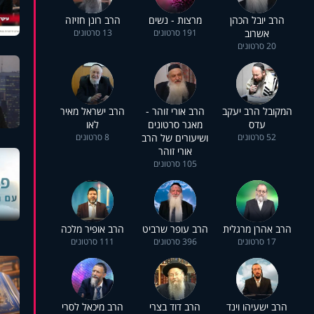
הרב יובל הכהן
מרצות - נשים
הרב רונן חזיזה
אשרוב
191 סרטונים
13 סרטונים
20 סרטונים
המקובל הרב יעקב
הרב אורי זוהר -
הרב ישראל מאיר
עדס
מאגר סרטונים
לאו
52 סרטונים
ושיעורים של הרב
8 סרטונים
אורי זוהר
105 סרטונים
הרב אהרן מרגלית
הרב עופר שרביט
הרב אופיר מלכה
17 סרטונים
396 סרטונים
111 סרטונים
הרב ישעיהו וינד
הרב דוד בצרי
הרב מיכאל לסרי