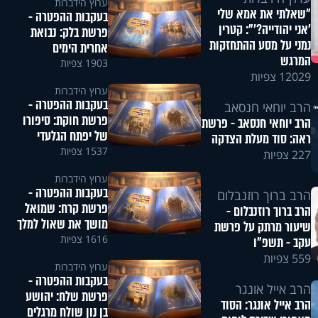
ערוץ הידברות
"שאלתי את אמא שלי
בעקבות ההפטרה -
'אני יהודייה?'": קטרין
פרשת בלק: נבואת
נמני על מסע ההתחזקות
אחרית הימים
המרגש
1903 צפיות
12029 צפיות
ערוץ הידברות
בעקבות ההפטרה -
הרב יוחאי חנסאב
פרשת חוקת: סיפורו
הרב יוחאי חנסאב - פרשת
של יפתח הגלעדי
ראה: סוד מעלת הצדקה
1537 צפיות
227 צפיות
ערוץ הידברות
בעקבות ההפטרה -
הרב ברוך רוזנבלום
פרשת קרח: שמואל
הרב ברוך רוזנבלום -
מושך את שאול למלך
שיעור מרתק על פרשת
1616 צפיות
עקב - תשפ"ו
559 צפיות
ערוץ הידברות
בעקבות ההפטרה -
הרב אייל אונגר
פרשת שלח: יהושע
הרב אייל אונגר: הסוד
בן נון שולח מרגלים