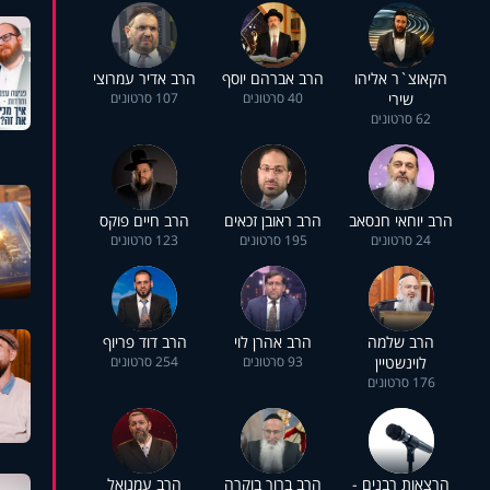
הקאוצ`ר אליהו
הרב אברהם יוסף
הרב אדיר עמרוצי
שירי
40 סרטונים
107 סרטונים
62 סרטונים
הרב יוחאי חנסאב
הרב ראובן זכאים
הרב חיים פוקס
24 סרטונים
195 סרטונים
123 סרטונים
הרב שלמה
הרב אהרן לוי
הרב דוד פריוף
לוינשטיין
93 סרטונים
254 סרטונים
176 סרטונים
הרצאות רבנים -
הרב ברוך בוקרה
הרב עמנואל