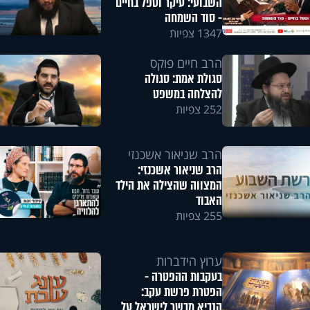
השבועי: עיקר וטפל בחיים
- סוד השמחה
1347 צפיות
הרב חיים פוקס
סגולת אמת: סגולה
להצלחה במשפט
252 צפיות
הרב שניאור אשכנזי
הרב שניאור אשכנזי:
המצווה שהצילה את הילד
האבוד
255 צפיות
ערוץ הידברות
בעקבות ההפטרה -
הפטרת פרשת עקב:
הנביא מבשר לישראל על