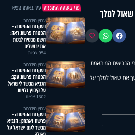
עוד באותה התוכנית
עוד באותו נושא
שאול למלך
ערוץ הידברות
בעקבות ההפטרה -
הפטרת פרשת ראה:
פייסבוק
ווטסאפ
מועדפים
השם מבטיח לבנות
את ירושלים
954 צפיות
י הנביאים המותאמת
ערוץ הידברות
בעקבות ההפטרה -
הפטרת פרשת עקב:
ך את שאול למלך על
הנביא מבשר לישראל
על קיבוץ גלויות
1302 צפיות
ערוץ הידברות
בעקבות ההפטרה -
פרשת ואתחנן: הנביא
מבשר לעם ישראל על
גאולה