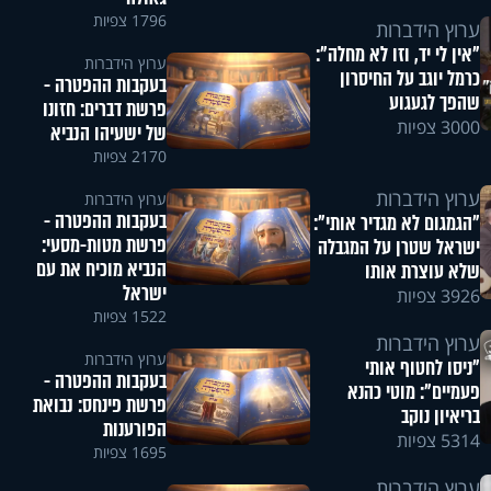
1796 צפיות
ערוץ הידברות
"אין לי יד, וזו לא מחלה":
ערוץ הידברות
כרמל יוגב על החיסרון
בעקבות ההפטרה -
שהפך לגעגוע
פרשת דברים: חזונו
3000 צפיות
של ישעיהו הנביא
2170 צפיות
ערוץ הידברות
ערוץ הידברות
בעקבות ההפטרה -
"הגמגום לא מגדיר אותי":
פרשת מטות-מסעי:
ישראל שטרן על המגבלה
הנביא מוכיח את עם
שלא עוצרת אותו
ישראל
3926 צפיות
1522 צפיות
ערוץ הידברות
ערוץ הידברות
"ניסו לחטוף אותי
בעקבות ההפטרה -
פעמיים": מוטי כהנא
פרשת פינחס: נבואת
בריאיון נוקב
הפורענות
5314 צפיות
1695 צפיות
ערוץ הידברות