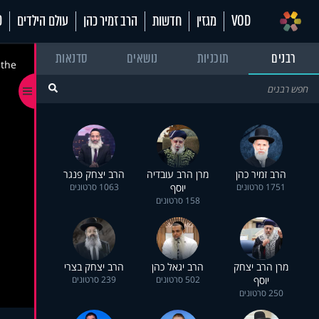
VOD
מגזין
חדשות
הרב זמיר כהן
עולם הילדים
70
רבנים
תוכניות
נושאים
סדנאות
 the
הרב זמיר כהן
מרן הרב עובדיה
הרב יצחק פנגר
1751 סרטונים
יוסף
1063 סרטונים
158 סרטונים
מרן הרב יצחק
הרב יגאל כהן
הרב יצחק בצרי
יוסף
502 סרטונים
239 סרטונים
250 סרטונים