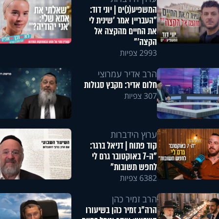
המשפיע(נ)ים | יוני דוד:
"העבריין אמר 'שינית לי
את החיים מהקצה אל
הקצה'"
2993 צפיות
הרב אדיר עמרוצי
חלום אדיר: מקבץ סגולות
307 צפיות
ערוץ הידברות
קוד פתוח | דניאל ברגר:
"ה-7 באוקטובר גרם לי
לחפש תשובות"
6382 צפיות
הרב זמיר כהן
הרה"ג זמיר כהן בשיעורו