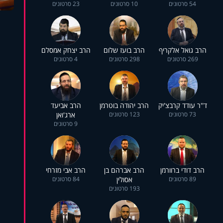
54 סרטונים
10 סרטונים
23 סרטונים
הרב גואל אלקריף
הרב בועז שלום
הרב יצחק אמסלם
269 סרטונים
298 סרטונים
4 סרטונים
ד''ר עודד קרבצ'יק
הרב יהודה בוטרמן
הרב אביעד
73 סרטונים
123 סרטונים
ארג'ואן
9 סרטונים
הרב דודי ברוורמן
הרב אברהם בן
הרב אבי מזרחי
89 סרטונים
אסולין
84 סרטונים
193 סרטונים