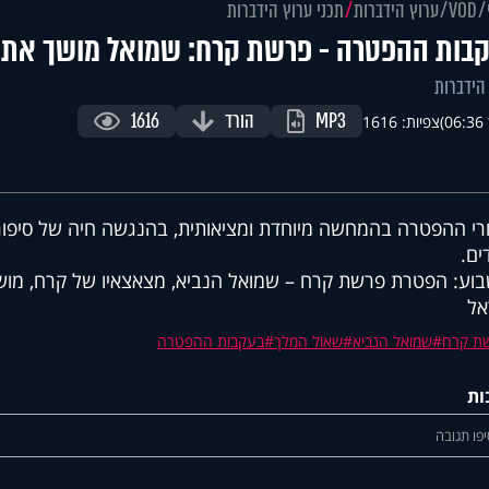
VOD
ערוץ הידברות
תכני ערוץ הידברות
בות ההפטרה - פרשת קרח: שמואל מושך את 
הידברות
MP3
הורד
1616
)
צפיות: 1616
רי ההפטרה בהמחשה מיוחדת ומציאותית, בהנגשה חיה של סיפור
ים.
וע: הפטרת פרשת קרח – שמואל הנביא, מצאצאיו של קרח, מוש
אל
ת קרח
שמואל הנביא
שאול המלך
בעקבות ההפטרה
ות
פו תגובה