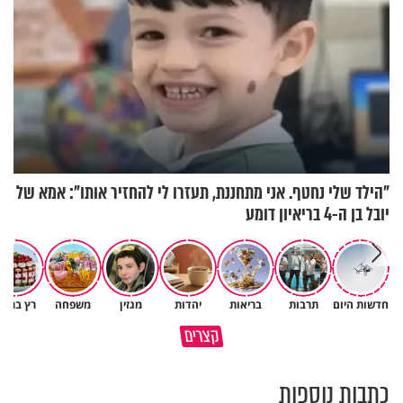
"הילד שלי נחטף. אני מתחננת, תעזרו לי להחזיר אותו": אמא של
יובל בן ה-4 בריאיון דומע
חדשות היום
תרבות
בריאות
יהדות
מגזין
משפחה
רץ ברשת
גם השולחן שבת שאתם מסדרים
קצרים
כל מה שנשבר יכול להיבנות מחדש
הוא חלק מהשפע שתקבלו
כתבות נוספות