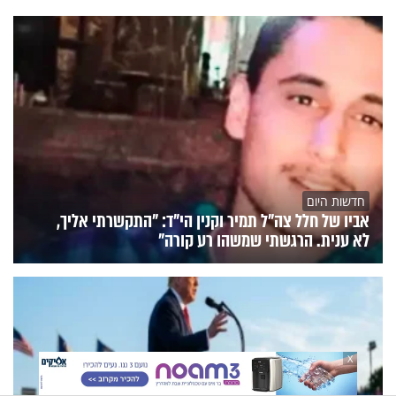
חדשות היום
אביו של חלל צה"ל תמיר וקנין הי"ד: "התקשרתי אליך,
לא ענית. הרגשתי שמשהו רע קורה"
X