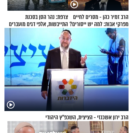
הרב זמיר כהן - מסרים לחיים
צרפת: נהר הסן בסכנת
מפרקי אבות: למה יש ייסורים?
התייבשות, אלפי דגים מועברים
במבצעי חילוץ
הרב ירון אשכנזי - הציצית, השכפ"ץ היהודי