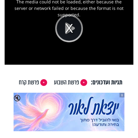
The media could not be loaded, either because the
modal
window.
server or network failed or because the format is not
supported.
Play
Video
תגיות ועדכונים:
פרשת השבוע
פרשת קרח
X
🔇