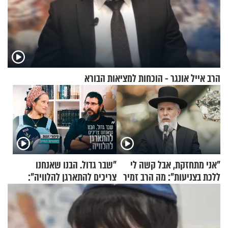
הרב אייל אונגר - הוכחות למציאות הבורא
"אני מתחזקת, אבל קשה לי
"שבר גדול. הבנו שאנחנו
ללכת בצניעות": מה הרב זמיר
צריכים להתארגן להלוויה":
כהן המליץ לה לעשות?
זוגיות במבחן, הפעם עם מרים
וגד דנינו