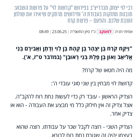
רבי לוי יצחק מברדיצ'ב בפירושו "קדושת לוי" על פרשות השבוע:
תובנות מחזקות בעבודת ה' וחידושים מרתקים שיאירו את שולחן
השבת שלכם. והפעם – פרשת קרח
למעקב
אמיתי חניה
כ"ז סיון התשפ"ה
|
23.06.25
|
08:49
"וַיִּקַּח קֹרַח בֶּן יִצְהָר בֶּן קְהָת בֶּן לֵוִי וְדָתָן וַאֲבִירָם בְּנֵי
אֱלִיאָב וְאוֹן בֶּן פֶּלֶת בְּנֵי רְאוּבֵן" (במדבר ט"ז, א').
מה היה חטאו של קרח?
קדושת לוי מבחין בין שני סוגי עובדי ה':
הצדיק הראשון - עובד רק כדי לעשות נחת רוח להקב"ה.
אצל צדיק זה אין חילוק כלל מי מבצע את העבודה - הוא או
צדיק אחר.
הצדיק השני - רוצה לקבל שכר על עבודתו. רוצה שהוא
בעצמו יהיה זה שגורם נחת רוח לבורא.