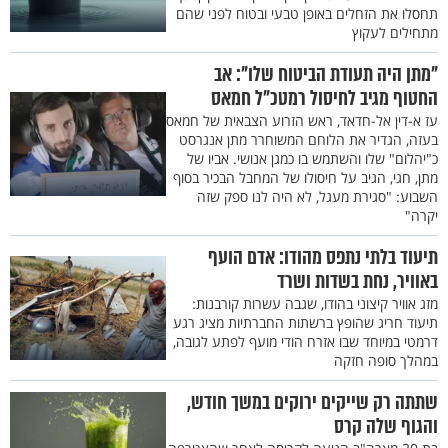
תחסלו את הזחלים באופן טבעי ובטוח לפני שהם
מתחילים לעקוץ
"מתן היה תעודת הביטוח שלו": אב
החטוף מגיב לחיסול רמטכ"ל חמאס
עז א-דין אל-חדאד, ראש הזרוע הצבאית של חמאס
בעזה, הגדיר את הלוחם המשוחרר מתן אנגרסט
כ"יהלום" שלו והשתמש בו כמגן אנושי. אביו של
מתן, חגי, הגיב על חיסולו של המחבל הבכיר בסוף
השבוע: "סגירת מעגל, לא היה לנו ספק שזה
יקרה"
תיעוד בלתי נתפס מהודו: אדם הועף
באוויר, נחת בשדות ושרד
מזג אוויר קיצוני בהודו, שגבה עשרות קורבנות:
תיעוד חריג שהופץ ברשתות החברתיות מציג רגע
דרמטי במיוחד שבו אזרח הודי מועף לפתע לגובה,
במהלך סופה חזקה
שתתה רק שייקים ירוקים במשך חודש,
והגוף שלה קרס