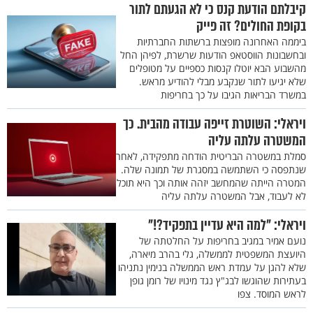
קיבלתם הודעת קנס כי לא הגעתם לתור
בקופת החולים? זה פייק
ביממה האחרונה מופצות ברשתות החברתיות
ובחשבונות הווסטאפ הודעות שרשרת, לפיהן החל
מהשבוע הבא יוטלו קנסות כספיים על מטופלים
שלא יגיעו לתור שנקבע מבלי להודיע מראש.
במשרד הבריאות הגיבו על כך בחריפות
ויראלי: השוטרת זייפה עבודה מהבית. כך
המשטרה עלתה עליה
סמלת במשטרה הבריטית הודחה מתפקידה, לאחר
שנתפסה כי השתמשה במסגרת של תמונה שלה.
המטרה הייתה שהמחשב יזהה אותה וכך היא תוכל
לא לעבוד, אבל המשטרה עלתה עליה
ויראלי: "למה היא עדיין בתפקיד?!"
נועם אמיר במגיב בחריפות על החלטתה של
היועצת המשפטית לממשלה, גלי בהרב מיארה,
שלא להגן על עמדת ראש הממשלה בנימין נתניהו
בעתירות שהוגשו לבג"ץ נגד מינויו של רומן גופן
לראש המוסד. צפו