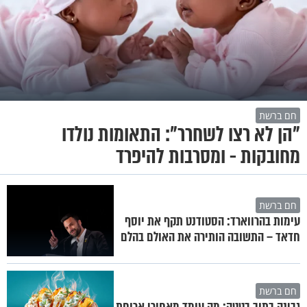
חם ברשת
"הן לא רצו לשחרר": התאומות נולדו
מחובקות - ומסרבות להיפרד
חם ברשת
עימות בהרווארד: הסטודנט תקף את יוסף
חדאד – התשובה הותירה את האולם בהלם
חם ברשת
גבינה בתוך בטטה: מה עומד מאחורי ארוחת