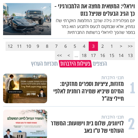
ויראלי: המשאית מחצה את הלמבורגיני -
כך הגיב הבעלים שניצל בנס
יזם מפלורידה גילה שרכב החלומות היוקרתי שלו
נמחץ, אלא שבמקום לכעוס ולתבוע הוא בחר
במסר שהפך לויראלי ברשתות החברתיות
12
11
10
9
8
7
6
5
4
3
2
1
<
<<
>>
>
...
18
17
16
15
14
13
הנצפים
פעילות הידברות
תוכניות הערוץ
תכני הידברות
1
מזוזות, ציציות וספרים מחזקים:
המיזם שיביא שמירה רוחנית לאלפי
חיילי צה"ל
2
תכני הידברות
לזיווגים, שלום בית וישועות: המשדר
העולמי של ט"ו באב