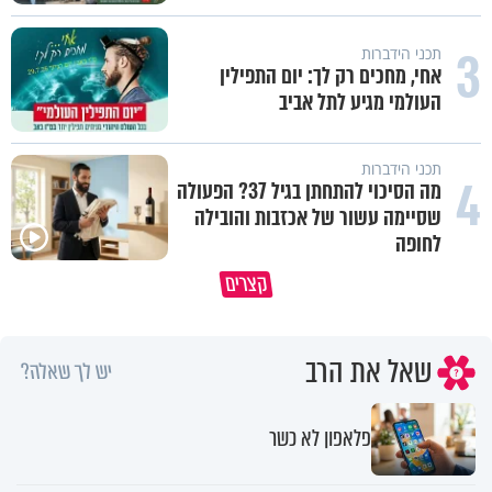
3
תכני הידברות
אחי, מחכים רק לך: יום התפילין
העולמי מגיע לתל אביב
תכני הידברות
4
מה הסיכוי להתחתן בגיל 37? הפעולה
שסיימה עשור של אכזבות והובילה
לחופה
הבן שלך לא מרגיש כלום, אין לך מה
סגולה שתעזור לכם למתן את הרי
קצרים
לטרוח - הרב ירון יצחקוב
בבית
שאל את הרב
יש לך שאלה?
פלאפון לא כשר