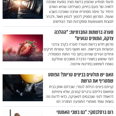
תיעוד מפתיע שהופץ ברשת מציג נוסעת שזכתה
לחוויה של פעם בחיים, כשגילתה שהיא האדם
היחיד על טיסה מסחרית ארוכה שארכה כשבע
שעות. הסרטון הספיק להפוך לנפוץ מאוד, ולגרור
תגובות משעשעות ומסקרנות מצד הגולשים
סערה ברשתות החברתיות: "ההלכה
צדקה, התותים נגועים"
סרטון חדש ברשת מעורר סערה בקרב צרכני
הכשרות והבריאות. הוא חושף כיצד עשרות חרקים
וזחלים זעירים שוהים בתוך פרי התות הפופולרי,
לצד שימוש בחומרי הדברה מסוכנים שחלקם
נאסרו לשימוש במדינות אירופה
האם יש תולעים בביצים טריות? הפוסט
שמטריף את הרשת
קניתם ביצים רגילות לגמרי, שברתם אותן בבית
ופתאום גיליתם גרגרים קטנים, שלא ציפיתם
לראות? לפני שנכנסים לפאניקה, כדאי לדעת מה
באמת עומד מאחורי התופעה המוזרה הזו
רום ברסלבסקי: "גם בשבי האמנתי