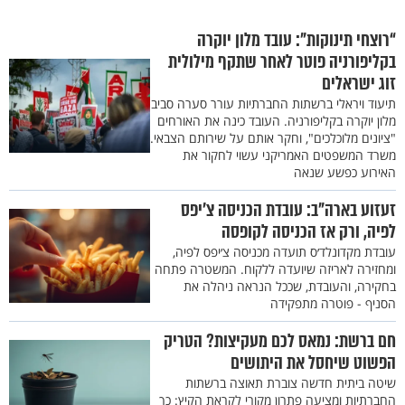
“רוצחי תינוקות”: עובד מלון יוקרה
בקליפורניה פוטר לאחר שתקף מילולית
זוג ישראלים
תיעוד ויראלי ברשתות החברתיות עורר סערה סביב
מלון יוקרה בקליפורניה. העובד כינה את האורחים
"ציונים מלוכלכים", וחקר אותם על שירותם הצבאי.
משרד המשפטים האמריקני עשוי לחקור את
האירוע כפשע שנאה
זעזוע בארה"ב: עובדת הכניסה צ'יפס
לפיה, ורק אז הכניסה לקופסה
עובדת מקדונלד׳ס תועדה מכניסה צ׳יפס לפיה,
ומחזירה לאריזה שיועדה ללקוח. המשטרה פתחה
בחקירה, והעובדת, שככל הנראה ניהלה את
הסניף - פוטרה מתפקידה
חם ברשת: נמאס לכם מעקיצות? הטריק
הפשוט שיחסל את היתושים
שיטה ביתית חדשה צוברת תאוצה ברשתות
החברתיות ומציעה פתרון מקורי לקראת הקיץ: כך