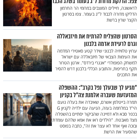
צפו: הדלקת מדורת ל"ג בעומר בשלג הכבד
לראשונה, חיילים המוצבים במרומי הר החרמון
הדליקו מדורה לכבוד ל"ג בעומר. צפו בסרטון
הקצר שרץ ברשת
הסרטון שהצליח להרתיח את חיזבאללה
וגרם לרעידת אדמה בלבנון
ערוץ טלוויזיה לבנוני שידר קטע סאטירי המדמה
את העימות הצבאי של חיזבאללה עם ישראל
למשחק הפופולרי "אנגרי בירדס". ארגון הטרור
תקף בחריפות, והתובע הכללי בלבנון דרש להסיר
את התכנים
"מגיע לך שבעלך נפל בקרב": ההשפלה
המזעזעת שעברה אלמנת צה"ל בקניון
תמרה בייטלמן אשרם, שאיבדה את בעלה נועם
הי"ד במלחמה בעזה, הגיעה עם ילדיה לקניון G
בכפר סבא ולא דמיינה שהביקור יסתיים בהשפלה
מצד מאבטח. "הילדים ראו את אמא שלהם עומדת
ובוכה ואף אחד לא עצר את זה", כתבה בפוסט
שהסעיר את הרשת