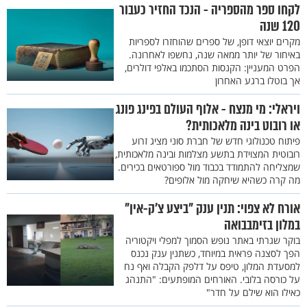
לקחו ספר מהספריה - הנכד החזיר כעבור
120 שנה
מקרים יוצאי דופן, של ספרים שהוחזרו לספריות
באיחור של יותר ממאה שנה, נחשפו לאחרונה.
הפרט המעניין: הקנסות הסתכמו באלפי דולרים,
אך בוטלו ברגע האחרון
ויראלי: מי מנצח - אלוף העולם בפינג פונג
או רובוט בינה מלאכותית?
פיתוח טכנולוגי חדש של חברת סוני מציג זרוע
רובוטית המצוידת בתשע מצלמות ובינה מלאכותית,
שמצליחה להתמודד בכבוד מול ספורטאים בכירים.
מה קרה כשהיא שיחקה מול אלופים?
אורח לא צפוי: תנין ענק "ביצע צ'ק-אין"
במלון בזימבבואה
בוקר שגרתי באתר נופש הסמוך למפלי ויקטוריה
הפך לסצנה פראית במיוחד, כשתנין ענק נכנס
למסעדת המלון, טיפס על דלפק הקבלה ואף נח
על כורסה בלובי. האורחים המופתעים: "התנהג
כאילו הוא שילם על חדר"