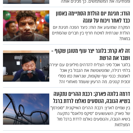
ומפתיעה את המשתמשים. כך מכינים אותה
הודו: חגיגת יום הולדת הסתיימה באסון
כבד לאחר ויכוח על עוגה
המקרה שמזעזע את הודו: כיצד הפכה חגיגת יום
הולדת שגרתית לוויכוח חריף בין חברים שהסתיים
במוות?
זה לא קרח: בלוגר יצר עוף מטוגן שקוף -
ושבר את הרשת
בלוגר אוכל סיני הצליח להדהים מיליונים עם יצירה
בלתי רגילה, שמטשטשת את הגבול בין אוכל
לאמנות: כנפי עוף שקופות, שנראות כמו פסלי
זכוכית קטנים. מה הרעיון שעומד מאחורי זה?
דרמה בלונה פארק: רכבת ההרים נתקעה
בשיא הגובה, הנוסעים נאלצו לרדת ברגל
בין שמיים לארץ: רכבת ההרים האייקונית “סופרמן”
של פארק השעשועים “סיקס פלאגס” נתקעה
בשיא הגובה, והנוסעים נאלצו לרדת ברגל מול
המצלמות