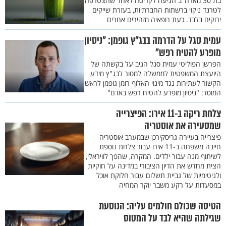
בת 30 מארה"ב הגיעה לקריסה לאחר שהצטרפה
לטרנד ניקוי ברשתות החברתיות, בעזרת שייקים
ירוקים בלבד. כעת רופאיה מזהירים אחרים
עמית סגל על הדרמה בבג"ץ גופמן: "ניסיון
מופרע להטיח רפש"
הפרשן הפוליטי עמית סגל הגיב על בקשתה של
היועצת המשפטית לממשלה למסור לבג"ץ מידע
הקשור לעתירות נגד מינוי האלוף רומן גופמן לראש
המוסד: "ניסיון מופרע להטיח רפש באדם"
צלחת ריקה ב-11 אירו: הפיצרייה
שמסעירה את אוסטריה
פיצרייה בעיירה גריסקירכן שבמערב אוסטריה
חייבה משפחה ב-11 אירו עבור צלחת נוספת
לשיתוף מנה עבור ילדים. המקרה, שהפך לוויראלי,
הצית מחדש את הדיון הציבורי במדינה על חוקיות
ולגיטימיות של גביית תשלום עבור חלוקת אוכל
במסעדות על רקע משבר יוקר המחיה
הטיסה שכולם חולמים עליה: הנוסעת
שגילתה שהיא לבד על המטוס