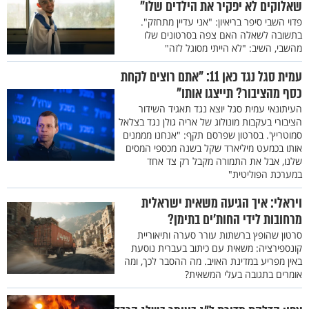
שאלוקים לא יפקיר את הילדים שלו"
פדוי השבי סיפר בריאיון: "אני עדיין מתחזק".
בתשובה לשאלה האם צפה בסרטונים שלו
מהשבי, השיב: "לא הייתי מסוגל לזה"
עמית סגל נגד כאן 11: "אתם רוצים לקחת
כסף מהציבור? תייצגו אותו"
העיתונאי עמית סגל יוצא נגד תאגיד השידור
הציבורי בעקבות מונולוג של אריה גולן נגד בצלאל
סמוטריץ'. בסרטון שפרסם תקף: "אנחנו מממנים
אותו בכמעט מיליארד שקל בשנה מכספי המסים
שלנו, אבל את התמורה מקבל רק צד אחד
במערכת הפוליטית"
ויראלי: איך הגיעה משאית ישראלית
מרחובות לידי החות'ים בתימן?
סרטון שהופץ ברשתות עורר סערה ותיאוריית
קונספירציה: משאית עם כיתוב בעברית נוסעת
באין מפריע במדינת האויב. מה ההסבר לכך, ומה
אומרים בתגובה בעלי המשאית?