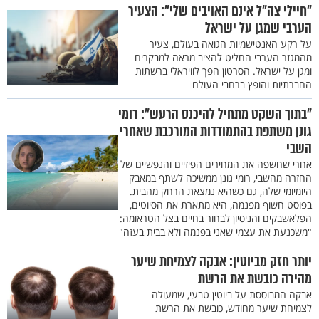
"חיילי צה"ל אינם האויבים שלי": הצעיר
הערבי שמגן על ישראל
על רקע האנטישמיות הגואה בעולם, צעיר
מהמגזר הערבי החליט להציב מראה למבקרים
ומגן על ישראל. הסרטון הפך לוויראלי ברשתות
החברתיות והופץ ברחבי העולם
"בתוך השקט מתחיל להיכנס הרעש": רומי
גונן משתפת בהתמודדות המורכבת שאחרי
השבי
אחרי שחשפה את המחירים הפיזיים והנפשיים של
החזרה מהשבי, רומי גונן ממשיכה לשתף במאבק
היומיומי שלה, גם כשהיא נמצאת הרחק מהבית.
בפוסט חשוף מפנמה, היא מתארת את הסיוטים,
הפלאשבקים והניסיון לבחור בחיים בצל הטראומה:
"משכנעת את עצמי שאני בפנמה ולא בבית בעזה"
יותר חזק מביוטין: אבקה לצמיחת שיער
מהירה כובשת את הרשת
אבקה המבוססת על ביוטין טבעי, שמעולה
לצמיחת שיער מחודש, כובשת את הרשת