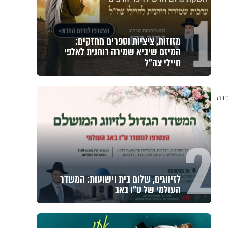
1
מזוזות, ציציות וספרים מחזקים:
המיזם שיביא שמירה רוחנית לאלפי
חיילי צה"ל
ינה
2
לזיווגים, שלום בית וישועות: המשדר
העולמי של ט"ו באב