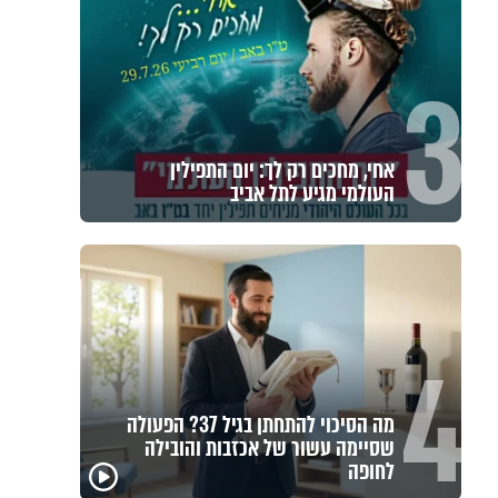
3
אחי, מחכים רק לך: יום התפילין
העולמי מגיע לתל אביב
4
מה הסיכוי להתחתן בגיל 37? הפעולה
שסיימה עשור של אכזבות והובילה
פגיעה
לחופה
מכילי