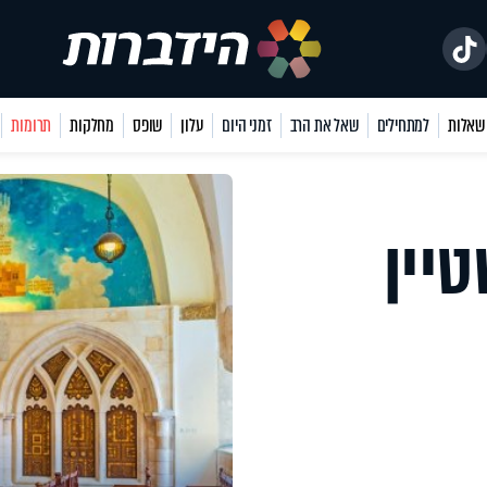
למתחילים
שאל את הרב
זמני היום
עלון
שופס
מחלקות
תרומות
יין