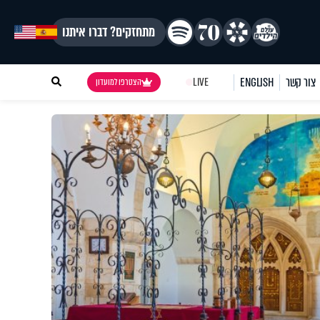
מתחזקים? דברו איתנו
צור קשר
ENGLISH
LIVE
הצטרפו למועדון