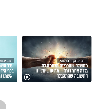
הרב יצחק זילברשטיין
הרב יצחק 
ממשלה שהכריזה מלחמה בה’:
עבר השתל
גזרה אחר גזרה – מה עושים?! זו
בכף היד 
התשובה שהתקבלה
ואשתו נג