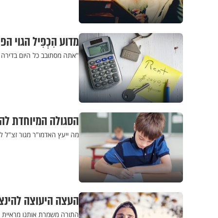
מדוע הִכְפִּיל הגוי
"אתה מסתובב כל היום בדירה ו
הסגולה המיוחדת לה
מה ייעץ האדמו"ר מגור זצ"ל 
העצה היעוצה להינצל
התורה משמרת אותנו מראיית מ