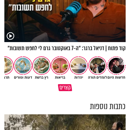
קוד פתוח | דניאל ברגר: "ה-7 באוקטובר גרם לי לחפש תשובות"
חדשות היום
לומדים תורה
יהדות
בריאות
רץ ברשת
דעות וטורים
תרבות
כיצד ניתן להרחיב דעתו של
קצרים
האדם? הרב חיים פוקס
כל מה שנשבר יכול להיבנות מחד
כתבות נוספות