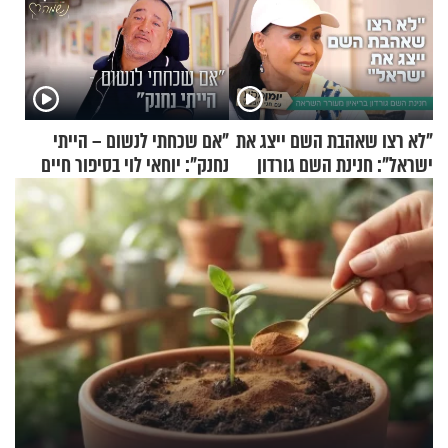
"לא רצו שאהבת השם ייצג את
"אם שכחתי לנשום – הייתי
ישראל": חנינת השם גורדון
נחנק": יוחאי לוי בסיפור חיים
בריאיון מעורר השראה
מעורר השראה