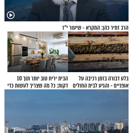
הרב זמיר כהן: המקרא - שיעור י"ז
בלע דבורה בזמן רכיבה על
הבית יריח טוב יותר תוך 10
אופניים - והגיע לבית החולים
דקות: כל מה שצריך לעשות כדי
במצב מסכן חיים
לרענן את הבית