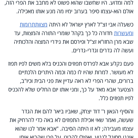
למה ומדוע. היו שחשבו שהוא פשוט לא מחבב את הפרי הזה,
אולם הוא-עצמו סיפר בערוב ימיו מה מנע אותו מאכילה.
כשעלה אבי זצ"ל לארץ ישראל לא היתה
מצוות
תרומות
ומעשרות
חדורה כל כך בקהל שומרי התורה והמצוות, עד
שבא מרן החזו"א זצ"ל ופירסם את גידרי המצוה והלכותיה
ועשה לה גדרים וגדרי-גדרים.
פעם נקלע אבא לפרדס תפוזים והכניס בלא משים לפיו תפוז
לא מעושר. למרות שהיו לו כמה וכמה היתרים הלכתיים
ברורים, שהרי הפרי לא ראה עדיין את פני הבית וכיו"ב,
הצטער אבא מאד על כך, ומני אותו יום החליט שלא להכניס
לפיו תפוזים כלל.
והוסיף הגאון ר' דוד יצחק, שאביו ביאר להם את הגדר
שעשה, ואמר שאי אכילת התפוזים לא באה כדי להרחיק את
עצמו מעבירה; לא זו היתה הסיבה. "אבא אמר לנו שהוא
איננו מסוגל לנגוע, ואפילו להביט, על פרי שהביא אותו