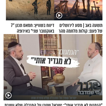
תשעה באב | מסע לירושלים
דיווח בשוויץ: חמאס תכנן "7
של פעם: קולות מלחמה מהר
באוקטובר שני" באירופה
הזיתים
"הגמגום לא מגדיר אותי": ישראל שטרן על המגבלה שלא עוצרת