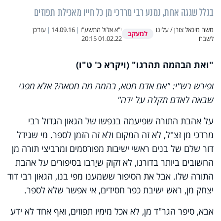
בגלל שגגה אחת, נמנע רבי מרדכי מן כל חייו מאכילת תפוזים
משה מיכאל צורן / עלינו
י"א אלול התשע"ו
|
14.09.16
|
עודכן
למעקב
לשבח
01.02.22 20:15
"ואת הבהמה תהרגו" (ויקרא כ' ט"ו)
ופירש רש"י: "אם אדם חטא, בהמה מה חטאה? אלא מפני
שבאה לאדם תקלה על ידה"
על אהבת התורה שפיעמה בנפשו של הגאון הגדול רבי
מרדכי מן זצ"ל, לא זה המקום ולא זה הזמן לספר. מי שגידל
דור שלם של בנים ראשי ישיבות מפורסמים ומרביצי תורה מן
החשובים ביותר בדורנו, לא זקוק שיַרבו בסיפורים על אהבת
התורה שלו. אבל את הסיפור ששמענו מפי בנו, הגאון רבי דוד
יצחק מן, ראש ישיבת כפר חסידים, אי אפשר שלא לספר.
אבא, סיפר הגר"ד מן, לא אכל מימיו תפוזים, ואף אחד לא ידע