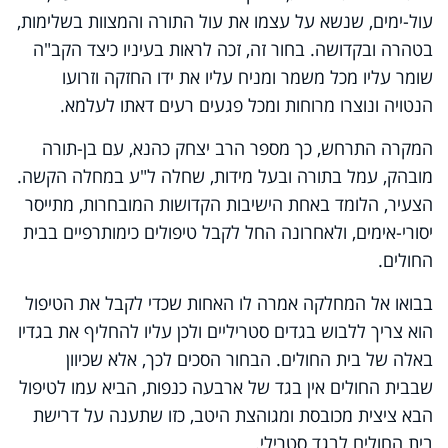
עול-ימים, שנשא על עצמו את עול התורה והמצוות בשלימות,
בטהרה ובקדושה. בחור זה, זכה לראות בעיניו כיצד הקב"ה
שומר עליו מכל משמר ומניח עליו את ידו החזקה וזרועו
הנטויה ונוצרו מרוחות ומכל פגעים רעים דאתו לעלמא.
המקרה התרחש, כך מספר הרב יצחק כהנא, עם בן-תורה
מובהק, עמל בתורה ובעל מידות, שחלה ל"ע במחלה הקשה.
הצעיר, הלומד באחת הישיבות הקדושות המובחרות, מתייסר
יסורי-אימים, ולאחרונה החל לקבל טיפולים כימותרפיים בבית
החולים.
בבואו אל המחלקה אמרה לו האחות שכדי לקבל את הטיפול
הוא צריך ללבוש בגדים סטריליים ולכן עליו להחליף את בגדיו
באלה של בית החולים. הבחור הסכים לכך, אלא שכיוון
שבבית החולים אין בגד של ארבעה כנפות, הביא עמו לטיפול
הבא ציצית מכובסת ומגוהצת היטב, כזו שתענה על דרישת
בית החולים לבגד סטרילי.