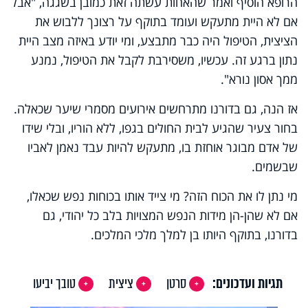
הרופא הוסיף ואמר שהאחות עשתה זאת כמובן בשגגה, "אבל
אם לא היית מתעקש ועומד בתוקף על רצונך ללבוש את
הציצית, הטיפול היה כבר מתבצע, ומי יודע באיזה מצב היית
נתון ברגע זה. עכשיו, משסירבת לקבל את הטיפול, נמנע
ממך אסון נורא".
אז הנה, גם בדורנו מתרחשים אירועים מסמרי שיער שכאלה.
בחור צעיר שהגיע לבית החולים בגפו, ללא הוריו, ובלי שידו
של אדם מבוגר אוחזת בו, מתעקש להיות עבד נאמן לאביו
שבשמים.
מי נתן לו את הכוח הזה? מי צייד אותו בכוחות נפש שכאלו,
אם לא שהן-הן מידות הנפש המצויות בלב כל יהודי, גם
בדורנו, בתוקף היותו בן למלך מלכי המלכים.
תגיות ועדכונים:
סרטן
ציצית
טובך יביעו