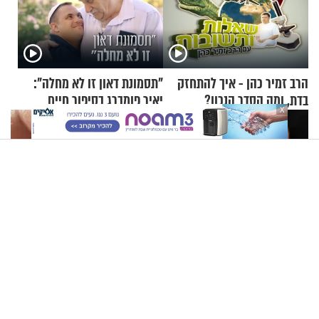
הרב זמיר כהן - איך להתחזק
"תסמונת דאון זו לא מחלה":
בדת, ומה הסדר הנכון?
יאיר פומברג בסיפור חיים
X
מעורר השראה