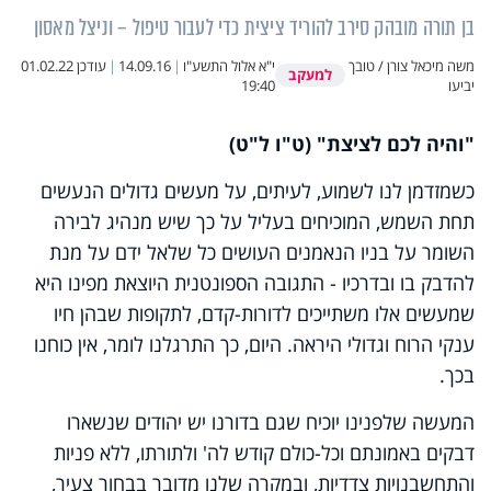
בן תורה מובהק סירב להוריד ציצית כדי לעבור טיפול – וניצל מאסון
משה מיכאל צורן / טובך
י"א אלול התשע"ו
|
14.09.16
|
עודכן
01.02.22
למעקב
יביעו
19:40
"והיה לכם לציצת" (ט"ו ל"ט)
כשמזדמן לנו לשמוע, לעיתים, על מעשים גדולים הנעשים
תחת השמש, המוכיחים בעליל על כך שיש מנהיג לבירה
השומר על בניו הנאמנים העושים כל שלאל ידם על מנת
להדבק בו ובדרכיו - התגובה הספונטנית היוצאת מפינו היא
שמעשים אלו משתייכים לדורות-קדם, לתקופות שבהן חיו
ענקי הרוח וגדולי היראה. היום, כך התרגלנו לומר, אין כוחנו
בכך.
המעשה שלפנינו יוכיח שגם בדורנו יש יהודים שנשארו
דבקים באמונתם וכל-כולם קודש לה' ולתורתו, ללא פניות
והתחשבנויות צדדיות, ובמקרה שלנו מדובר בבחור צעיר,