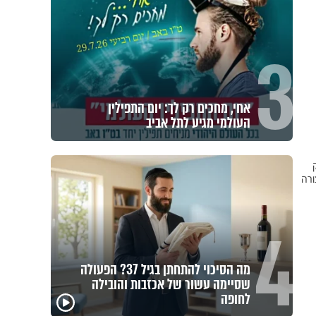
3
אחי, מחכים רק לך: יום התפילין
העולמי מגיע לתל אביב
ורה
4
מה הסיכוי להתחתן בגיל 37? הפעולה
שסיימה עשור של אכזבות והובילה
לחופה
באיזה ארץ לומדים יותר