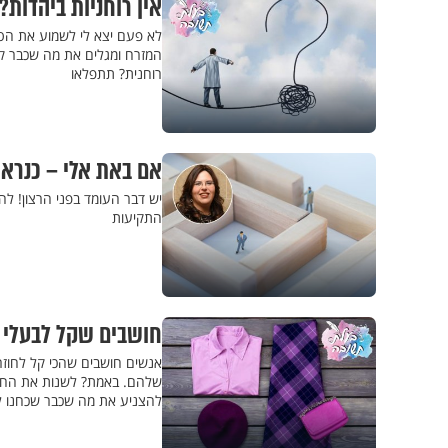
אין רוחניות ביהדות
לא פעם יצא לי לשמוע את הטע
המזרח ומגלים את מה שכבר קי
רוחנית? תתפלאו
אם באת אלי – כנראה
יש דבר העומד בפני הרצון! לה
התקיעות
חושבים שקל לבעלי 
אנשים חושבים שהכי קל לחוזר
שלהם. באמת? לשנות את החיצו
להצניע את מה שכבר שכחנו ל