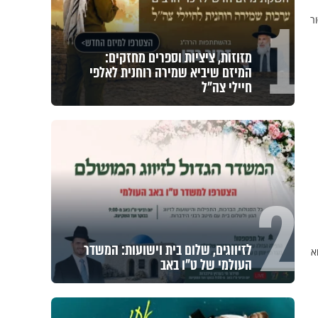
1
ר
מזוזות, ציציות וספרים מחזקים:
המיזם שיביא שמירה רוחנית לאלפי
חיילי צה"ל
2
לזיווגים, שלום בית וישועות: המשדר
א
העולמי של ט"ו באב