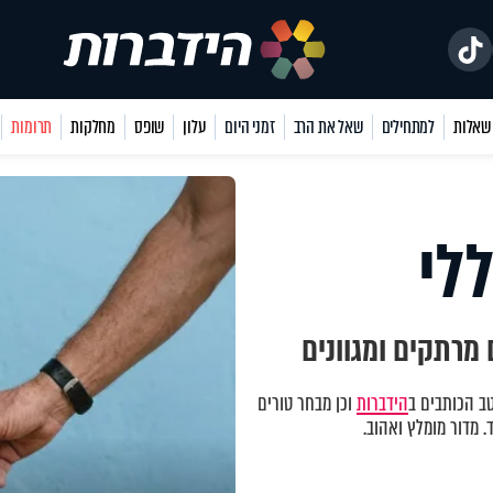
למתחילים
שאל את הרב
זמני היום
עלון
שופס
מחלקות
תרומות
לי
מרתקים ומגוונים
ב הכותבים ב
הידברות
וכן מבחר טורים
 מדור מומלץ ואהוב.