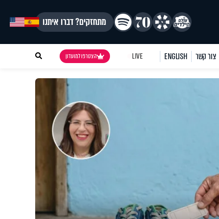
מתחזקים? דברו איתנו
צור קשר
ENGLISH
LIVE
הצטרפו למועדון