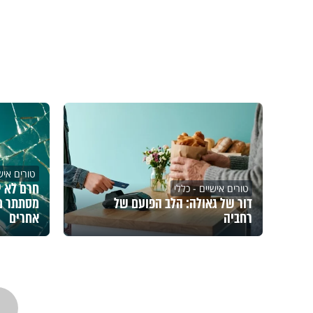
טורים אישי
חרם לא י
טורים אישיים - כללי
דור של גאולה: הלב הפועם של
מסתתר מ
רחביה
אחרים