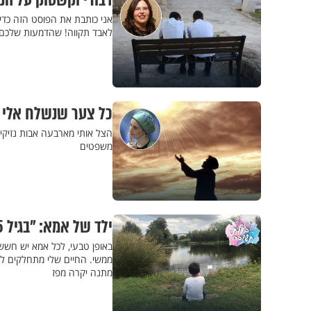
דבורי וקשטוק על הנ
אני כותבת את הפוסט הזה כדי
לאבד תקווה! שהדמעות שלכם 
כל צער שנשלח אלי –
הצל אותי מארבעה אבות נזיקין
משפטים
ילד של אמא: "בגיל 5 ותשעה חודשים גילינו שלבננו יש אוטיזם"
באופן טבעי, לכל אמא יש חשש
ממשי. החיים שלי מתחלקים לשנ
מתנה יקרה מפז