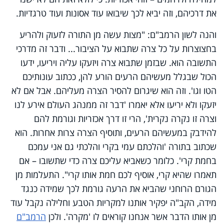
את דרכיהם, וזה יביא לכך שיבואו עוד אסונות ועוד טרגדיות.
והנה לשון הרמב"ם: "מצות עשה מן התורה לזעוק ולהריע
בחצוצרות על כל צרה שתבוא על הציבור... ודבר זה מדרכי
התשובה הוא. שבזמן שתבוא צרה ויזעקו עליה ויריעו, ידעו
הכול שבגלל מעשיהם הרעים הורע להן, ככתוב עונותיכם
הטו וגו'. וזה הוא שיגרום להסיר הצרה מעליהם. אבל אם לא
יזעקו ולא יריעו אלא יאמרו 'דבר זה ממנהג העולם אירע לנו
וצרה זו נקרה נקרית', הרי זו דרך אכזריות וגורמת להם
להידבק במעשיהם הרעים, ותוסיף הצרה צרות אחרות. הוא
שכתוב בתורה 'והלכתם עמי בקרי והלכתי גם אני עמכם
בחמת קרי'. כלומר כשאביא עליכם צרה כדי שתשובו – אם
תאמרו שהיא קרי, אוסיף לכם חמת אותו קרי". התעלמות מן
הגורם הרוחני שהביא את הרעה גורמת לכך שמידה כנגד
מידה, הקב"ה יפקיר אותנו למקריות הטבע וחלילה נקבל עוד
מן אותו הדבר אשר אנחנו קוראים לו 'מקרה'. ולכן
הרמב"ם