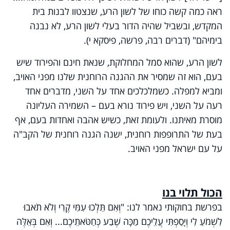
ראה כמה קשה כוחו של לשון הרע, שנצטוו לבנות בית
המקדש, ובשביל שהיה הדור בעלי לשון הרע, לא נבנה
בימיהם" (דברים רבה, פרשה, פיסקא י).
לשון הרע, שהוא סמל המחלוקת, שנאת חינם והפירוד שיש
בעם, הוא זה שמסיר את ההגנה הרוחנית שלנו מפני האויב,
ומביא למפלה. כשמלכלכים אחד על השני, מדברים אחד
רעה על השני, ויש פירוד נורא בעם – השמירה העליונה
מוסרת מאיתנו. ולעומת זאת, כשיש אהבה ואחדות בעם, אף
בעת של התרופפות רוחנית, ישנה הגנה רוחנית של הקב"ה
על עם ישראל מפני האויב.
הכול תלוי בנו
בפרשת בחוקותי נאמר לנו: "וְאִם תֵּלְכוּ עִמִּי קֶרִי וְלֹא תֹאבוּ
לִשְׁמֹעַ לִי וְיָסַפְתִּי עֲלֵיכֶם מַכָּה שֶׁבַע כְּחַטֹּאתֵיכֶם... וְאִם בְּאֵלֶּה