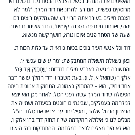
מאשימים את המנהיג בכשל הצבאי והבטחוני. הם כולם היו
מרוסקים נפשית, והם רצו להרוג את דוד המלך. 'למה לא
הצבת חיילים בעיר? אתה הרי יודע שהעמלקים רוצים דם
יהודי, ואנחנו חיים פה בסכנה קיומית', הם האשימו. זו היתה
שעה של הסתר פנים איום ונורא, חושך קשה מנשוא.
דוד וכל אנשי העיר בוכים בכיות נוראיות עד כלות הכוחות.
וכאן נשאלת השאלה המתבקשת: 'מה עושים עכשיו?',
והתשובה מגיעה בארבע מילים בודדות: "וַיִּתְחַזֵּק דָּוִד בַּה'
אֱלֹקָיו" (שמואל א, ל, ו). בעת משבר זו דוד המלך עושה דבר
אחד ויחיד, והוא – להתחזק באמונה. התחזקות אמונית היתה
הפעולה שדוד המלך עשה לפני הכול. לאחר מכן הוא יוצא
למלחמה בעמלקים, שבינתיים חוגגים בסעודה ושתייה את
הנצחון הגדול שלהם, ומפיל יחד עם צבאו את כולם. חז"ל
מגלים לנו כי אילולא ההקדמה של 'ויתחזק דוד בה' אלוקיו',
הוא לא היה מצליח לנצח במלחמה. ההתחזקות בה' היא זו