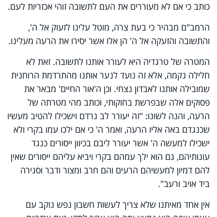
כותב כי אם לא מעוררים את העם לתשובה זוהי אכזריות לעם.
הרמב"ם מבהיר כי בעת צרה, מוטל עלינו לזעוק אל ה',
והתשובה והזעקה אל ה' הן אלו אשר יסירו את הרעה מעלינו.
המטרה של טרגדיה היא לעורר אותנו לתשובה. זאת לא
חלילה נקמה, אלא זה נועד לנער אותנו מהתרדמת הרוחנית
שמובילה אותנו לאבדון נצחי. וכן ה'אור החיים' מבאר את
פסוקים אלה שבפרשת בחוקותי, וכותב מהי מטרתה של
הרעה, והנה לשונו: "זה יעורר לב נרדם וישכילו להטיב מעשיו
שכנגדם באה אליו הרעה, ואמר ה' כי אם ילכו עמו בקרי ולא
ישכילו למעשה ה' אשר יעורר ליבם בכיוון ייסורים כנגד
עונותיהם, גם הוא ילך עמהם בקרי ויביא עליהם ייסורים שאין
להם דמיון למעשיהם הרעים והם חרב ומצור ודבר וסגירה
ביד אויב ורעב".
אין אחד מאיתנו שלא צריך לעשות חשבון נפש נוקב עם