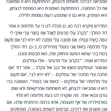
שמביאה לברכה משמים ולנצחון, ההתחזקות היא זו שמשנה
את כל התמונה. ההתחזקות האמונית היא המפתח לנצחון,
היא הפתרון. והיא גם זו שתמנע רעות נוספות חלילה.
המדרש (ויקרא רבה כא, ג) מגלה לנו כי על מלחמה זו אמר
דוד המלך: "בִּקְרֹב עָלַי מְרֵעִים לֶאֱכֹל אֶת בְּשָׂרִי צָרַי וְאֹיְבַי לִי
הֵמָּה כָשְׁלוּ וְנָפָלוּ: אִם תַּחֲנֶה עָלַי מַחֲנֶה לֹא יִירָא לִבִּי אִם תָּקוּם
עָלַי מִלְחָמָה בְּזֹאת אֲנִי בוֹטֵחַ" (תהילים כז, ב-ג). דוד המלך
בטח בה' שהוא המעוז והחוזק שלו, הוא מבטחו ומגנו.
המדרש אומר: "'בקרוב עלי מרעים' - אלו עמלקים,
שנאמר
'
ועמלקים פשטו אל נגב ואל צקלג'... אמר דוד 'אם
תחנה עלי מחנה' של עמלקים - 'לא יירא לבי', 'אם תקום
עלי מלחמה' של עמלקים – 'בזאת אני בוטח'". האמונה בה'
היא זו שמביאה לנצחון, לא משחתות אמריקאיות ולא שום
גורם צבאי אחר. מה שקורה לנו בעת מלחמה לא תלוי
בארטילריה של אף מעצמה, אלא ברמה הרוחנית שלנו. אם
אנו משנים את דרכינו, מביטים לשמים באמונה, מתחזקים