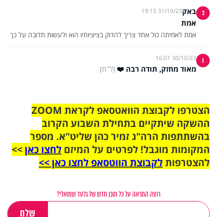
באק
31/10/23 19:15
2
אמת
אמת לאמיתה כול אחד צריך להדוק בציציותיו הוא ולעשות תדובה על כך
30/10/23 16:01
1
מאוד מחזק, תודה רבה ❤️
(ל"ת)
הצטרפו לקבוצת הוואטסאפ לקראת ZOOM
ההשקה שיתקיים בתחילת השבוע הקרוב
בהשתתפות הרה"ג זמיר כהן שליט"א. מספר
המקומות מוגבל! לפרטים על המיזם
לחצו כאן
>>
להצטרפות
לקבוצת הווטסאפ לחצו כאן >>
רוצה התראה על כל תוכן חדש של גלעד שמואלי?