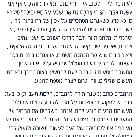
לֹא תִוָּסְרוּ לִי [= לשוב אליי] וַהֲלַכְתֶּם עִמִּי קֶרִי: וְהָלַכְתִּי אַף אֲנִי
עִמָּכֶם בְּקֶרִי וְהִכֵּיתִי אֶתְכֶם גַּם אָנִי שֶׁבַע עַל חַטֹּאתֵיכֶם" (ויקרא
כו, כא-כד). כשאנחנו מסתכלים על אסון שקורה בתור 'קרי',
לשון מקריות, ואומרים 'הצבא הלך לישון, המודיעין נכשל', או
'טרגדיות ומלחמות זהו דבר מדרכי העולם בין שני עמים
שכנים, ואין פה שום קשר להשגחה עליונה והנהגה אלוקית',
ולא מבינים שיש פה הנהגה משמים, אז אנחנו גורמים בכך
לעצמנו להמשיך באותו מסלול שהביא עלינו את האסון.
מחשבה מוטעית זו גורמת לעם להמשיך באותה דרך ובאותם
מעשים שליליים, וזה יגרום לצרה נוספת להגיע.
הרמב"ם כותב (משנה תורה לרמב"ם, הלכות תעניות) כי בעת
צרה יש לתקוע בחצוצרות על מנת להודיע לכולם שבגלל
מעשיהם הרעים הורע להם. אנחנו משלמים את המחיר על
המעשים שלנו כנגד רצונו של ה'. והרמב"ם מבהיר כי אם לא
מעוררים את ליבותיהם של העם לעשות תשובה ולזעוק לה'
למחילה ולרחמים – זוהי אכזריות. כי לולא זאת הם לא ישנו