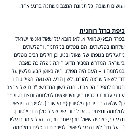
ועושים תשובה, כל תמונת המצב משתנה ברגע אחד.
כיפת ברזל רוחנית
בפרק הבא (שמואל א, לא) מובא על שאול ואנשי ישראל
שלחמו בפלשתים. הם נופלים במלחמה, והפלשתים
מתעללים בגופתו של שאול ובניו, וכן חללים רבים נופלים
בישראל. המדרש מסביר מדוע היתה מפלה כה כואבת
במלחמה זו – העם היה מפולג והיה באופן קבע מלשין על
דוד לשאול שרצה להורגו. לשון הרע, השנאה והפילוג היו
הגורם למפלה הכואבת. והנה לשון המדרש: "דורו של אחאב
עובדי עבודת כוכבים היו, והיו יוצאים למלחמה ונוצחים. ולמה
כן? שלא היה ביניהן דילטורין {= הלשנה]. לפיכך היו יוצאים
למלחמה ונוצחים... אבל דורו של שאול כולן היו דילטורין.
תדע לך, כשהיה שאול רודף אחר דוד, היו הכל אומרים עליו
[= על דוד] לשון הרע לשאול. לפיכך היו נופלים במלחמה....