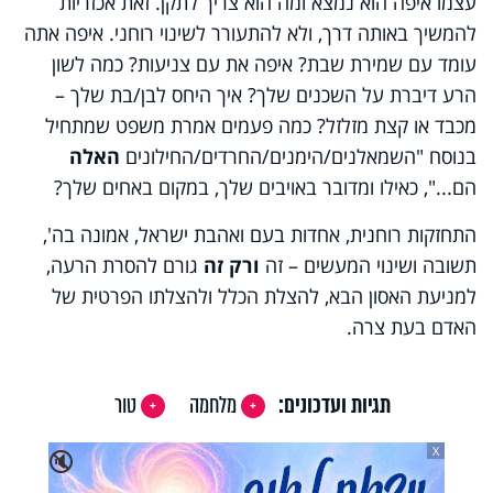
עצמו איפה הוא נמצא ומה הוא צריך לתקן. זאת אכזריות
להמשיך באותה דרך, ולא להתעורר לשינוי רוחני. איפה אתה
עומד עם שמירת שבת? איפה את עם צניעות? כמה לשון
הרע דיברת על השכנים שלך? איך היחס לבן/בת שלך –
מכבד או קצת מזלזל? כמה פעמים אמרת משפט שמתחיל
בנוסח "השמאלנים/הימנים/החרדים/החילונים
האלה
הם...", כאילו ומדובר באויבים שלך, במקום באחים שלך?
התחזקות רוחנית, אחדות בעם ואהבת ישראל, אמונה בה',
תשובה ושינוי המעשים – זה
ורק זה
גורם להסרת הרעה,
למניעת האסון הבא, להצלת הכלל ולהצלתו הפרטית של
האדם בעת צרה.
תגיות ועדכונים:
מלחמה
טור
X
🔇