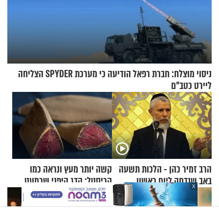
ניסוי מוצלח: חברת רפאל הודיעה כי מערכת SPYDER הצליחה
ליירט כטב"ם
הרב זמיר כהן - הלכות תשעה
קשה יותר מעץ ונראה כמו
באב שנדחה ליום ראשון
קריסטל: הדג היפני שכמעט
X
בלתי אפשרי לחתוך