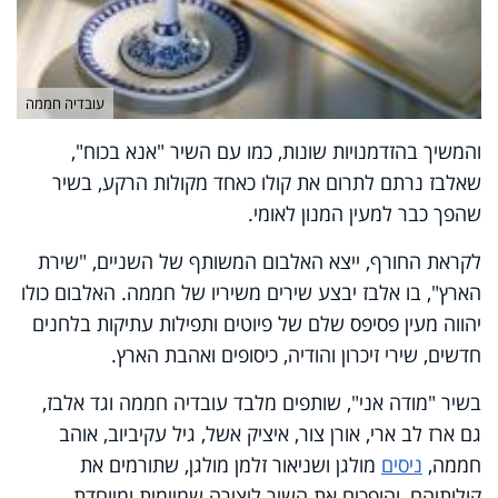
עובדיה חממה
והמשיך בהזדמנויות שונות, כמו עם השיר "אנא בכוח",
שאלבז נרתם לתרום את קולו כאחד מקולות הרקע, בשיר
שהפך כבר למעין המנון לאומי.
לקראת החורף, ייצא האלבום המשותף של השניים, "שירת
הארץ", בו אלבז יבצע שירים משיריו של חממה. האלבום כולו
יהווה מעין פסיפס שלם של פיוטים ותפילות עתיקות בלחנים
חדשים, שירי זיכרון והודיה, כיסופים ואהבת הארץ.
בשיר "מודה אני", שותפים מלבד עובדיה חממה וגד אלבז,
גם ארז לב ארי, אורן צור, איציק אשל, גיל עקיביוב, אוהב
חממה,
ניסים
מולגן ושניאור זלמן מולגן, שתורמים את
קולותיהם, והופכים את השיר ליצירה שמיימית ומיוחדת.