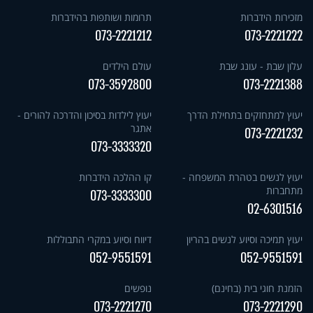
מזכירות הידברות
תרומות ושותפות בהידברות
073-2221212
073-2221222
עלון שבת - עונג שבת
עולם הילדים
073-3592800
073-2221388
יעוץ למתחזקים בתחילת הדרך
יעוץ לילדות בסיכון והדרכה להורים -
אתגר
073-2221232
073-3333320
יעוץ לנשים בטהרת המשפחה -
קו ההלכה הידברות
מתחברות
073-3333300
02-6301516
יעוץ תמיכה וסיוע לנשים בהריון
דיווח וסיוע במקרי התבוללות
052-9551591
052-9551591
הזמנת חוגי בית (בחינם)
נופשים
073-2221270
073-2221290