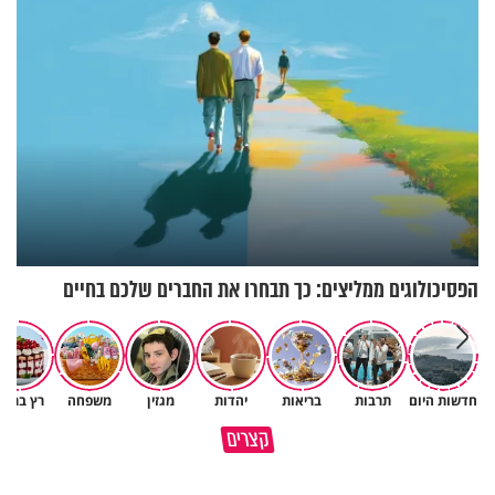
הפסיכולוגים ממליצים: כך תבחרו את החברים שלכם בחיים
חדשות היום
תרבות
בריאות
יהדות
מגזין
משפחה
רץ ברשת
הגעתי לגיל 108 בזכות הכיבוד
קצרים
הורים שלי
אשתך לא במקום האחרון