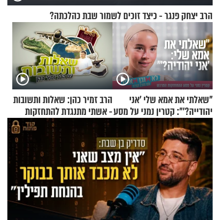
הרב יצחק פנגר - כיצד זוכים לשמור שבת כהלכתה?
"שאלתי את אמא שלי 'אני
הרב זמיר כהן: שאלות ותשובות
יהודייה?'": קטרין נמני על מסע
- אשתי מתנגדת להתחזקות
ההתחזקות המרגש
שלי