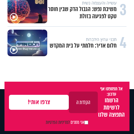
3
עשייה והעצמה נשית
משיבת נפש: הגבול הדק שבין חוסר
טקט לפגיעה בזולת
4
תכני ערוץ הידברות
חלום אדיר: חלמתי על בית המקדש
אל תפספסו אף
עדכון:
הרשמו
לרשימת
התפוצה שלנו
אני מסכים
למדיניות הפרטיות