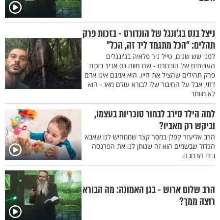
ניצל בנס בג’ונגל של הונדורס - בזכות פרק
תהלים: "הכל מתגמד ליד זה, הכל"
לפני שש שנים, טייל ניר פלאיה בג'ונגלים
העבותים של הונדורס - שם חווה נס אדיר בזכות
פרק תהילים שהציל את חייו. הוא אמנם אינו אדם
דתי, אבל על החיבור שלו לבורא עולם מאז - הוא
לא מוותר
למה הילד סירב לבחור סוכריות בעצמו,
וביקש רק מאביו?
הרב אליעזר קפלן במסר קצר שממחיש לנו שאבא
הגדול שבשמים הוא זה שנותן לנו את הפרנסה
בידו הרחבה
הרב שלום ארוש - בגן האמונה: מה הבורא
רוצה ממך?