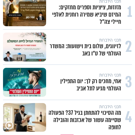
תכני הידברות
1
מזוזות, ציציות וספרים מחזקים:
המיזם שיביא שמירה רוחנית לאלפי
חיילי צה"ל
2
תכני הידברות
לזיווגים, שלום בית וישועות: המשדר
העולמי של ט"ו באב
3
תכני הידברות
אחי, מחכים רק לך: יום התפילין
העולמי מגיע לתל אביב
תכני הידברות
4
מה הסיכוי להתחתן בגיל 37? הפעולה
שסיימה עשור של אכזבות והובילה
לחופה