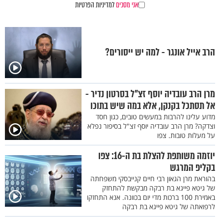
אני מסכים
למדיניות הפרטיות
הרב אייל אונגר - למה יש ייסורים?
מרן הרב עובדיה יוסף זצ"ל בסרטון נדיר -
אל תסתכל בקנקן, אלא במה שיש בתוכו
מדוע עלינו להרבות במעשים טובים, כגון חסד
וצדקה? מרן הרב עובדיה יוסף זצ"ל בסיפור נפלא
על מעלות טובות. צפו
יוזמה משותפת להצלת בת ה-16: צפו
בקליפ המרגש
בהוראת מרן הגאון רבי חיים קנייבסקי משפחתה
של גיטא פייגא בת רבקה מבקשת להתחזק
באמירת 100 ברכות מדי יום בכוונה. אנא התחזקו
לרפואתה של גיטא פייגא בת רבקה