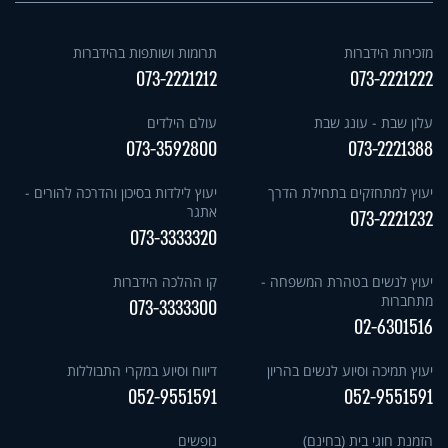
מזכירות הידברות
תרומות ושותפות בהידברות
073-2221212
073-2221222
עלון שבת - עונג שבת
עולם הילדים
073-3592800
073-2221388
יעוץ למתחזקים בתחילת הדרך
יעוץ לילדות בסיכון והדרכה להורים -
אתגר
073-2221232
073-3333320
יעוץ לנשים בטהרת המשפחה -
קו ההלכה הידברות
מתחברות
073-3333300
02-6301516
יעוץ תמיכה וסיוע לנשים בהריון
דיווח וסיוע במקרי התבוללות
052-9551591
052-9551591
הזמנת חוגי בית (בחינם)
נופשים