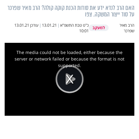
האם הרב לנדא ידע את סודות הכנת קוקה קולה? הרב מאיר שפרכר
על סוד ייצור המשקה. צפו
הרב מאיר
כ"ט טבת התשפ"א
|
13.01.21
|
עודכן
13.01.21
למעקב
שפרכר
10:01
This
is
a
The media could not be loaded, either because the
modal
window.
server or network failed or because the format is not
supported.
Play
Video