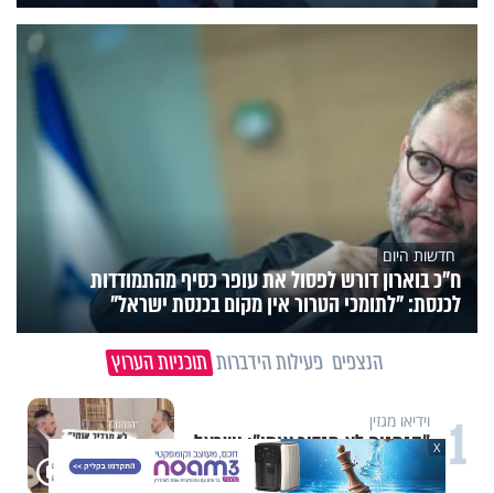
חדשות היום
ח״כ בוארון דורש לפסול את עופר כסיף מהתמודדות
לכנסת: "לתומכי הטרור אין מקום בכנסת ישראל"
הנצפים
פעילות הידברות
תוכניות הערוץ
1
וידיאו מגזין
"הגמגום לא מגדיר אותי": ישראל
X
שטרן על המגבלה שלא עוצרת אותו