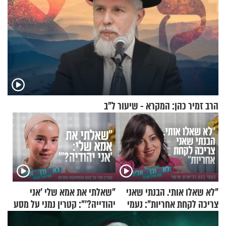
הרב זמיר כהן: המקרא - שיעור ל"ב
"לא שאלו אותי. הבנתי שאני
"שאלתי את אמא שלי 'אני
צריכה לקחת אחריות": נעמי
יהודייה?'": קטרין נמני על מסע
בנט בריאיון אישי
ההתחזקות המרגש