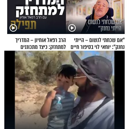
"אם שכחתי לנשום – הייתי
הרב רפאל אוחיון – המדריך
נחנק": יוחאי לוי בסיפור חיים
למתחזק: כיצד מתכוננים
מעורר השראה
לתפילה?