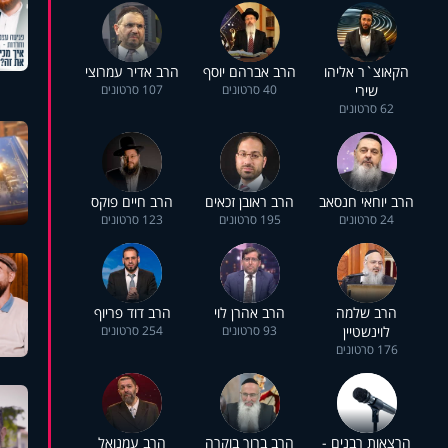
הקאוצ`ר אליהו
הרב אברהם יוסף
הרב אדיר עמרוצי
שירי
40 סרטונים
107 סרטונים
62 סרטונים
הרב יוחאי חנסאב
הרב ראובן זכאים
הרב חיים פוקס
24 סרטונים
195 סרטונים
123 סרטונים
הרב שלמה
הרב אהרן לוי
הרב דוד פריוף
לוינשטיין
93 סרטונים
254 סרטונים
176 סרטונים
הרצאות רבנים -
הרב ברוך בוקרה
הרב עמנואל