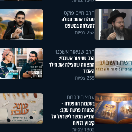
1347 צפיות
הרב חיים פוקס
סגולת אמת: סגולה
להצלחה במשפט
252 צפיות
הרב שניאור אשכנזי
הרב שניאור אשכנזי:
המצווה שהצילה את הילד
האבוד
255 צפיות
ערוץ הידברות
בעקבות ההפטרה -
הפטרת פרשת עקב:
הנביא מבשר לישראל על
קיבוץ גלויות
1302 צפיות