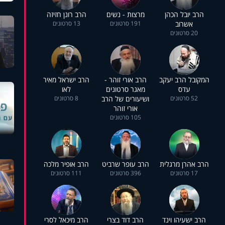
הרב יובל הכהן
מרצות - נשים
הרב רונן חזיזה
אשרוב
191 סרטונים
13 סרטונים
20 סרטונים
המקובל הרב יעקב
הרב אורי זוהר -
הרב ישראל מאיר
עדס
מאגר סרטונים
לאו
52 סרטונים
ושיעורים של הרב
8 סרטונים
אורי זוהר
105 סרטונים
הרב אהרן מרגלית
הרב עופר שרביט
הרב אופיר מלכה
17 סרטונים
396 סרטונים
111 סרטונים
הרב ישעיהו וינד
הרב דוד בצרי
הרב מיכאל לסרי