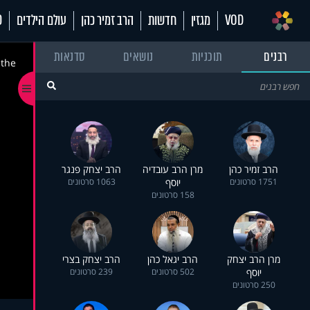
VOD
מגזין
חדשות
הרב זמיר כהן
עולם הילדים
70
רבנים
תוכניות
נושאים
סדנאות
 the
הרב זמיר כהן
מרן הרב עובדיה
הרב יצחק פנגר
1751 סרטונים
יוסף
1063 סרטונים
158 סרטונים
מרן הרב יצחק
הרב יגאל כהן
הרב יצחק בצרי
יוסף
502 סרטונים
239 סרטונים
250 סרטונים