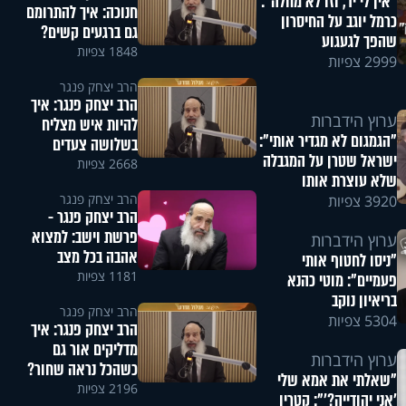
"אין לי יד, וזו לא מחלה":
חנוכה: איך להתרומם
כרמל יוגב על החיסרון
גם ברגעים קשים?
שהפך לגעגוע
1848 צפיות
2999 צפיות
הרב יצחק פנגר
הרב יצחק פנגר: איך
ערוץ הידברות
להיות איש מצליח
"הגמגום לא מגדיר אותי":
בשלושה צעדים
ישראל שטרן על המגבלה
2668 צפיות
שלא עוצרת אותו
הרב יצחק פנגר
3920 צפיות
הרב יצחק פנגר -
פרשת וישב: למצוא
ערוץ הידברות
אהבה בכל מצב
"ניסו לחטוף אותי
1181 צפיות
פעמיים": מוטי כהנא
בריאיון נוקב
הרב יצחק פנגר
5304 צפיות
הרב יצחק פנגר: איך
מדליקים אור גם
ערוץ הידברות
כשהכל נראה שחור?
"שאלתי את אמא שלי
2196 צפיות
'אני יהודייה?'": קטרין