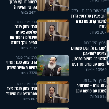
194 צפיות
לצמוח דווקא מתוך
הקושי והניסיון?
הרצאות רבנים - כללי
2471 צפיות
הרב אבידן סנדרוסי: הדרך
לחיבור קרוב עם בורא
הרב יצחק פנגר
הרב יצחק פנגר:
עולם
שלושה צעדים
207 צפיות
שיכולים להפוך את
החיים שלך לטובה
ערוץ הידברות
"שבר גדול. הבנו שאנחנו
2132 צפיות
צריכים להתארגן
הרב יצחק פנגר
להלוויה": זוגיות במבחן,
הרב יצחק פנגר: עדיף
הפעם עם מרים וגד דנינו
להיות מאושר מצודק
10969 צפיות
3328 צפיות
ערוץ הידברות
הרב יצחק פנגר
עונג שבת - מתכוננים
הרב יצחק פנגר: כיצד
לשבת עם פרשת עקב
מתמודדים עם משבר?
812 צפיות
867 צפיות