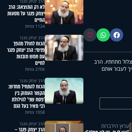
הרב יצחק פנגר
לא רק התוצאה: הרב
יצחק פנגר על מסעות
החיים
1124 צפיות
פייסבוק
ווטסאפ
מועדפים
הרב יצחק פנגר
הכוח לחולל מהפך
פנימי: הרב יצחק פנגר
עם חמש תובנות
צלול מתחתיו. הרב
לחיים
ך לעבור אותם
2706 צפיות
הרב יצחק פנגר
הכוח להתחיל מחדש:
הקשר העמוק בין
'פסח שני' להילולת
רבי מאיר בעל הנס
1058 צפיות
הרב יצחק פנגר
ערוץ הידברות
הרב יצחק פנגר –