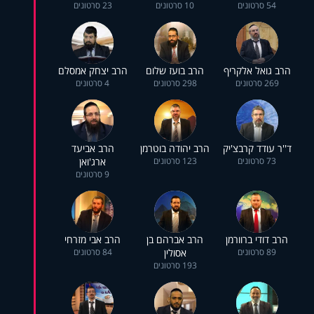
54 סרטונים
10 סרטונים
23 סרטונים
הרב גואל אלקריף
הרב בועז שלום
הרב יצחק אמסלם
269 סרטונים
298 סרטונים
4 סרטונים
ד''ר עודד קרבצ'יק
הרב יהודה בוטרמן
הרב אביעד
73 סרטונים
123 סרטונים
ארג'ואן
9 סרטונים
הרב דודי ברוורמן
הרב אברהם בן
הרב אבי מזרחי
89 סרטונים
אסולין
84 סרטונים
193 סרטונים