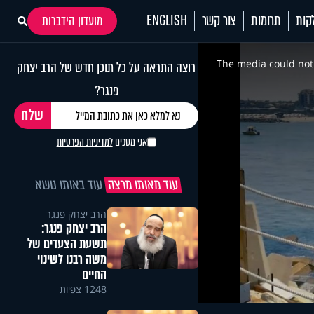
קות
תרומות
צור קשר
ENGLISH
מועדון הידברות
This
is
a
The media could not 
רוצה התראה על כל תוכן חדש של הרב יצחק
modal
window.
פנגר?
אני מסכים
למדיניות הפרטיות
עוד מאותו מרצה
עוד באותו נושא
הרב יצחק פנגר
הרב יצחק פנגר:
תשעת הצעדים של
משה רבנו לשינוי
החיים
1248 צפיות