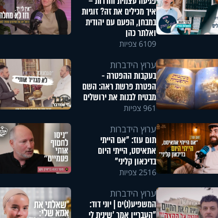
פגיעה עצמית וחרדות –
איך מכילים את זה? זוגיות
במבחן, הפעם עם יהודית
ואלתר כהן
6109 צפיות
ערוץ הידברות
בעקבות ההפטרה -
הפטרת פרשת ראה: השם
מבטיח לבנות את ירושלים
961 צפיות
ערוץ הידברות
תום עוז: "אם הייתי
אתאיסט, הייתי היום
בדיכאון קליני"
2516 צפיות
ערוץ הידברות
המשפיע(נ)ים | יוני דוד:
"העבריין אמר 'שינית לי