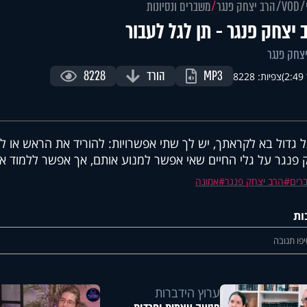
VOD
הרב יצחק פנגר
משברים ונסיונות
 יצחק פנגר - תן לגל לעבור
צחק פנגר
MP3
הורד
8228
)
צפיות: 8228
 גדול בא לקראתך, יש לך שתי אפשרויות: להוריד את הראש או ל
 פנגר על גלי החיים שאי אפשר למנוע אותם, אך אפשר ללמוד אי
רים
הרב יצחק פנגר
אמונה
ות
פו תגובה
ערוץ הידברות