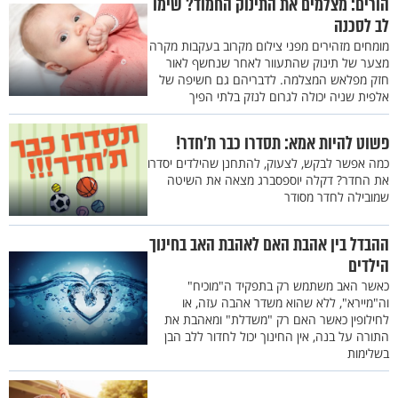
הורים: מצלמים את התינוק החמוד? שימו
לב לסכנה
מומחים מזהירים מפני צילום מקרוב בעקבות מקרה
מצער של תינוק שהתעוור לאחר שנחשף לאור
חזק מפלאש המצלמה. לדבריהם גם חשיפה של
אלפית שניה יכולה לגרום לנזק בלתי הפיך
פשוט להיות אמא: תסדרו כבר ת’חדר!
כמה אפשר לבקש, לצעוק, להתחנן שהילדים יסדרו
את החדר? דקלה יוספסברג מצאה את השיטה
שמובילה לחדר מסודר
ההבדל בין אהבת האם לאהבת האב בחינוך
הילדים
כאשר האב משתמש רק בתפקיד ה"מוכיח"
וה"מיירא", ללא שהוא משדר אהבה עזה, או
לחילופין כאשר האם רק "משדלת" ומאהבת את
התורה על בנה, אין החינוך יכול לחדור ללב הבן
בשלימות