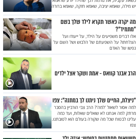
כשאת עקבית, את גורמת לכך שהילד יודע שלאמא
יש מילה, שאמא יציבה, שאמא חזקה, שאמא ברורה
מה יקרה כאשר תקרא לילד שלך בשם
"מתמיד"?
אלו דברים משפיעים על הילד, על ייעודו ועל
הצלחתו? על השפעתם של הלבוש ושל השם על
נפשו של האדם
הרב אבנר קוואס - אמת ושקר אצל ילדים
"ניצלת, החיים שלך ניתנו לך במתנה": צפו
למה אסור לשאול 'למה'? הרב צבי הורביץ בהסבר
מרתק למה אנחנו לא שואלים שאלות, ועד כמה
עלינו לבטוח שכל מה שקורה בעולם הוא לטובתנו.
צפו
משוואות מתמטיות בחופש: איזה ילד