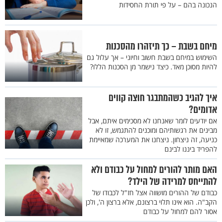
הנכונה בהם – על פי תורת החסידות
מיחם בשבת – כך תיזהרו מהסכנות
השימוש במיחם בשבת חשוב וחיוני – אך עלול גם
להיות מסוכן מאד. כיצד נישמר מן הסכנות הללו?
איך להגיב כשהמתבגר חוצה קווים
אדומים?
אם יודעים לומר שאנחנו לא מסכימים איתם, אבל
מבינים את רגשותיהם ומוכנים להתגמש, זו לא
כניעה, זה ניצחון. ניצחנו את המערכה שמאיימת
להפריד ביננו לבינם
האם מותר להורים למחול על כבודם ולא
להתייחס למרידה של הילד?
כבודם של ההורים מושווה אצל חז"ל לכבודו של
הקב"ה. הוא אינו תלוי ברצונם, אלא ברצון ה', ולכן
אסור להם למחול על כבודם