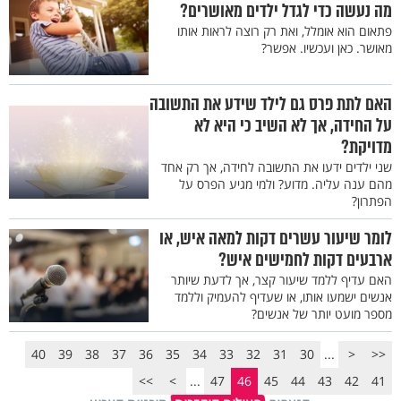
מה נעשה כדי לגדל ילדים מאושרים?
פתאום הוא אומלל, ואת רק רוצה לראות אותו
מאושר. כאן ועכשיו. אפשר?
האם לתת פרס גם לילד שידע את התשובה
על החידה, אך לא השיב כי היא לא
מדויקת?
שני ילדים ידעו את התשובה לחידה, אך רק אחד
מהם ענה עליה. מדוע? ולמי מגיע הפרס על
הפתרון?
לומר שיעור עשרים דקות למאה איש, או
ארבעים דקות לחמישים איש?
האם עדיף ללמד שיעור קצר, אך לדעת שיותר
אנשים ישמעו אותו, או שעדיף להעמיק וללמד
מספר מועט יותר של אנשים?
40
39
38
37
36
35
34
33
32
31
30
...
<
<<
>>
>
...
47
46
45
44
43
42
41