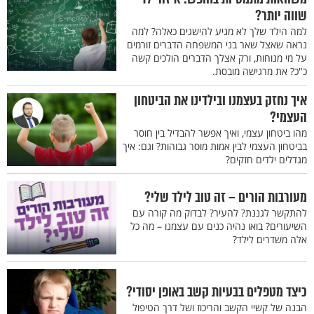
שווה יותר?
למה הילד שלך לא מגיע להישגים כאלה? למה
נראה שאצל שאר בני המשפחה הדברים זורמים
על מי מנוחות, ורק אצלך הדברים הולכים קשה
כ"כ? את מרגישה מובסת.
איך נחזק בעצמנו ובילדינו את הביטחון
העצמי?
מהו ביטחון עצמי, ואיך אפשר להבדיל בין חוסר
בביטחון העצמי לבין אמות מוסר גבוהות? וגם: איך
מגדלים ילדים חזקים?
מעורבות הורים – זה טוב לילד שלי?
להתקשר לגננת? להעיר? לבדוק מה קורה עם
השיעורים? בואו נהיה כנים עם עצמנו – מה כל
אלה משדרים לילד?
כיצד מטפלים בבעיות קשב באופן יסודי?
הבנה של קשיי הקשב והריכוז ושל דרך הטיפול