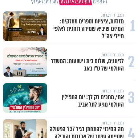
הנצפים
פעילות הידברות
תוכניות הערוץ
תכני הידברות
1
מזוזות, ציציות וספרים מחזקים:
המיזם שיביא שמירה רוחנית לאלפי
חיילי צה"ל
2
תכני הידברות
לזיווגים, שלום בית וישועות: המשדר
העולמי של ט"ו באב
3
תכני הידברות
אחי, מחכים רק לך: יום התפילין
העולמי מגיע לתל אביב
תכני הידברות
4
מה הסיכוי להתחתן בגיל 37? הפעולה
שסיימה עשור של אכזבות והובילה