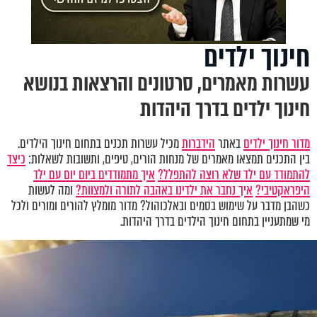
חינוך ילדים
עשרות מאמרים, סרטונים והרצאות בנושא
חינוך ילדים בדרך היהדות
מדור חינוך ילדים
באתר
הידברות
מכיל עשרות תכנים בתחום חינוך הילדים.
בין התכנים תמצאו מאמרים של מנחות הורים, טיפים, ותשובות לשאלות:
כיצד
להתמודד עם ילד שלא רוצה להתפלל?
איך מתמודדים ביום יום עם ילד
היפראקטיבי?
איך נחבר את ילדינו באהבה לתורה ולמצוות?
ומה לעשות
כשהבן מדבר על שימוש בסמים ובאלכוהול? מדור מומלץ להורים ומורים ולכל
מי שמתעניין בתחום חינוך הילדים בדרך היהדות.