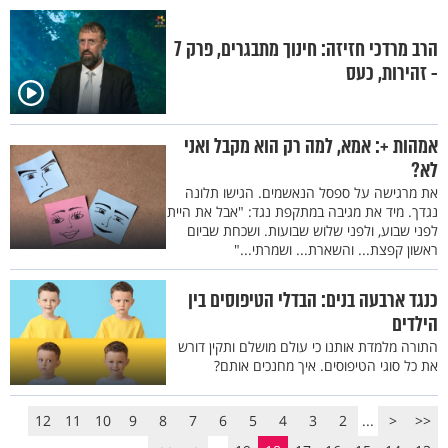
הרב מרדכי חזיזה: חינוך מתבגרים, פרק 7
- זהירות, כעס
אמהות +: אמא, למה רק הוא מקבל ואני
לא?
את מרגישה על ספסל הנאשמים. הגישו תלונה
נגדך. מיד את מגיבה במתקפת נגד: "אבל את היית
לפני שבוע, ולפני שלוש שבועות. ושכחת שביום
ראשון קפצת... והשארת... ושמרתי..."
כנגד ארבעה בנים: הבדלי הטיפוסים בין
הילדים
התורה מלמדת אותנו כי עולם מושלם ותקין דורש
את כל סוגי הטיפוסים. איך מחנכים אותם?
12
11
10
9
8
7
6
5
4
3
2
...
<
<<