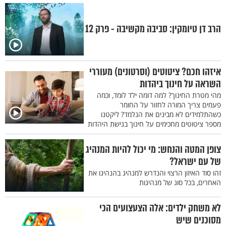
הרב דן טיומקין: סביבה מקשיבה - פרק 12
איזהו חכם? ציטוטים (וסרטונים) מעוררי
השראה על חינוך ביהדות
מהי מטרת החינוך? למה דומה ילד לומד, וכמה
פעמים צריך המורה לחזור על החומר
כשהתלמידים לא מבינים את הנלמד? ליקטנו
מספר ציטוטים מחכימים על חינוך בגישת היהדות
צופן המטה והנחש: מי יכול להיות המנהיג
של עם ישראל?
זהו סוד האיזון הרצוי והנדרש למנהיג בהנהיגו את
האחרים, בכל סוג של מנהיגות
לא משחק ילדים: אלה הצעצועים הכי
מסוכנים שיש