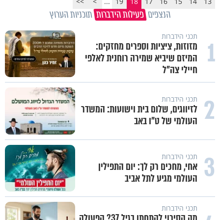
>>
>
...
19
18
17
16
15
14
13
הנצפים
פעילות הידברות
תוכניות הערוץ
תכני הידברות
1
מזוזות, ציציות וספרים מחזקים:
המיזם שיביא שמירה רוחנית לאלפי
חיילי צה"ל
2
תכני הידברות
לזיווגים, שלום בית וישועות: המשדר
העולמי של ט"ו באב
3
תכני הידברות
אחי, מחכים רק לך: יום התפילין
העולמי מגיע לתל אביב
תכני הידברות
מה הסיכוי להתחתן בגיל 37? הפעולה