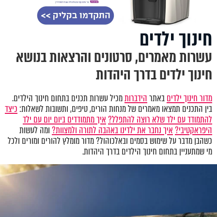
חינוך ילדים
עשרות מאמרים, סרטונים והרצאות בנושא
חינוך ילדים בדרך היהדות
מדור חינוך ילדים
באתר
הידברות
מכיל עשרות תכנים בתחום חינוך הילדים.
בין התכנים תמצאו מאמרים של מנחות הורים, טיפים, ותשובות לשאלות:
כיצד
להתמודד עם ילד שלא רוצה להתפלל?
איך מתמודדים ביום יום עם ילד
היפראקטיבי?
איך נחבר את ילדינו באהבה לתורה ולמצוות?
ומה לעשות
כשהבן מדבר על שימוש בסמים ובאלכוהול? מדור מומלץ להורים ומורים ולכל
מי שמתעניין בתחום חינוך הילדים בדרך היהדות.