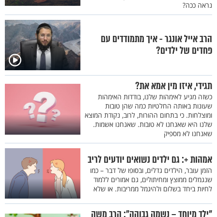
נראה ככה?
הרב אייל אונגר - איך מתמודדים עם
פחדים של ילדים?
תגידי, איזו מין אמא את?
כשזה מגיע לאימהות שלנו, בודדות האימהות
שעונות באותה החלטיות כמה שהן טובות
ומוצלחות. כי בתחום ההורות, לרוב, נקודת המוצא
שלנו היא שאנחנו לא טובות. שאנחנו אשמות.
שאנחנו לא מספיק
אמהות +: גם ילדים נשואים יודעים לריב
הזמן עובר, הילדים גדלים, ובסופו של דבר – כמו
שנגמלים ממוצץ ומחיתולים, גם אמורים ללמוד
לחיות ביחד בשלום ולהיגמל ממריבות. או שלא
"ילד מיוחד – נשמה גבוהה": הרב משה