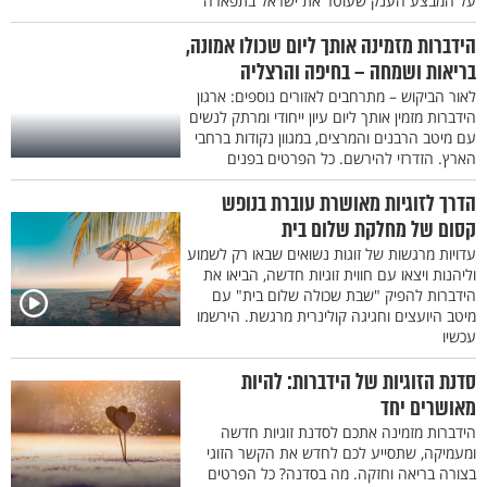
על המבצע הענק שעוטר את ישראל בתפארה
הידברות מזמינה אותך ליום שכולו אמונה,
בריאות ושמחה – בחיפה והרצליה
לאור הביקוש – מתרחבים לאזורים נוספים: ארגון
הידברות מזמין אותך ליום עיון ייחודי ומרתק לנשים
עם מיטב הרבנים והמרצים, במגוון נקודות ברחבי
הארץ. הזדרזי להירשם. כל הפרטים בפנים
הדרך לזוגיות מאושרת עוברת בנופש
קסום של מחלקת שלום בית
עדויות מרגשות של זוגות נשואים שבאו רק לשמוע
וליהנות ויצאו עם חווית זוגיות חדשה, הביאו את
הידברות להפיק "שבת שכולה שלום בית" עם
מיטב היועצים וחגיגה קולינרית מרגשת. הירשמו
עכשיו
סדנת הזוגיות של הידברות: להיות
מאושרים יחד
הידברות מזמינה אתכם לסדנת זוגיות חדשה
ומעמיקה, שתסייע לכם לחדש את הקשר הזוגי
בצורה בריאה וחזקה. מה בסדנה? כל הפרטים