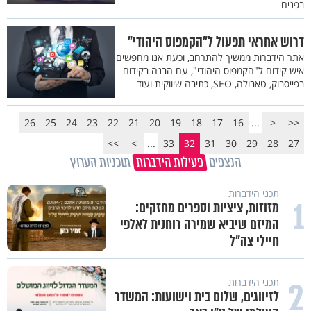
בפנים
דרוש אחראי תפעול ל"הקמפוס היהודי"
אתר הידברות ממשיך להתרחב, וכעת אנו מחפשים
איש קידום ל"הקמפוס היהודי", עם הבנה בקידום
בפייסבוק, טאבולה, SEO, כתיבה שיווקית ועוד
26
25
24
23
22
21
20
19
18
17
16
...
<
<<
>>
>
...
33
32
31
30
29
28
27
הנצפים
פעילות הידברות
תוכניות הערוץ
תכני הידברות
1
מזוזות, ציציות וספרים מחזקים:
המיזם שיביא שמירה רוחנית לאלפי
חיילי צה"ל
2
תכני הידברות
לזיווגים, שלום בית וישועות: המשדר