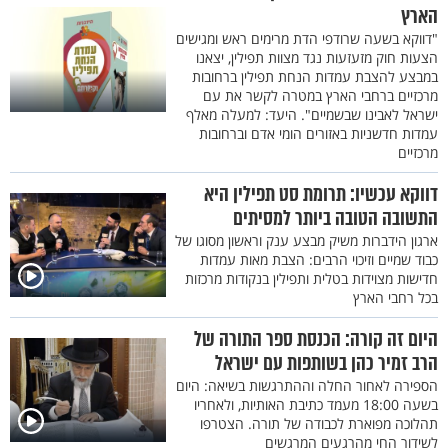
הארץ
"דווקא בשעה שרודפי הדת מרימים ראש ומגישים
הצעות חוק מזעזעות נגד מצוות תפילין, יצאנו
במבצע להצבת עמדות הנחת תפילין ברחובות
מרכזיים ברחבי הארץ במטרה לקשר את עם
ישראל לאבינו שבשמיים". היעד: למעלה מאלף
עמדות חדשניות באזורים הומי אדם וברחובות
מרכזיים
דווקא עכשיו: תרומת סט תפילין היא
התשובה הטובה ביותר למסיתים
ארגון הידברות משיק מבצע ענק וראשון מסוגו של
כבוד שמיים וזיכוי הרבים: הצבת מאות עמדות
חדישות מצוידות בטלית ותפילין בנקודות מרכזות
בכל רחבי הארץ
היום זה קורה: הכנסת ספר התורה של
הרב זמיר כהן בשותפות עם ישראל
הספירה לאחור החלה וההתרגשות בשיאה: היום
בשעה 18:00 מעמד כתיבת האותיות, ולאחריו
תהלוכה מפוארת לכבודה של תורה. הצטרפו
לשידור החי מהרגעים המרגשים