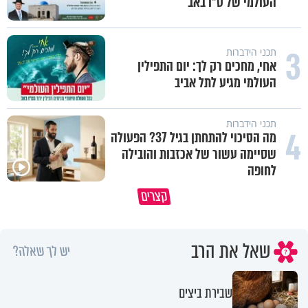
העולמי של ט"ו באב
3
תכני הידברות
אחי, מחכים רק לך: יום התפילין
העולמי מגיע לתל אביב
תכני הידברות
4
מה הסיכוי להתחתן בגיל 37? הפעולה
שסיימה עשור של אכזבות והובילה
לחופה
האם אפשר להפוך קללה לברכה?
תהיו אהרון הכהן - תשכינו שלום
קצרים
מסר מפרשת השבוע
ותרדפו שלום
שאל את הרב
יש לך שאלה?
שבירת ביצים