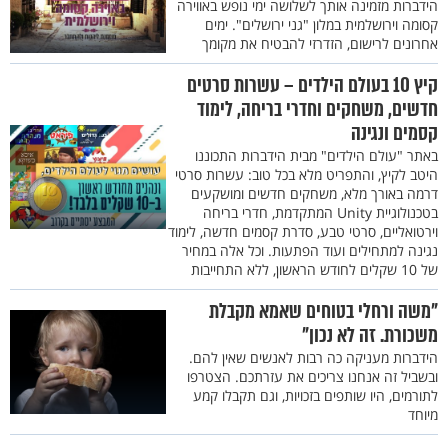
הידברות מזמינה אותך לשלושה ימי נופש באווירה
קסומה וירושלמית במלון "גני ירושלים". ימים
אחרונים לרישום, הזדרזי להבטיח את מקומך
קיץ 10 בעולם הילדים – עשרות סרטים
חדשים, משחקים וחדרי בריחה, לימוד
קסמים ונגינה
באתר "עולם הילדים" מבית הידברות התכוננו
היטב לקיץ, והתפריט מלא בכל טוב: עשרות סרטי
דרמה באורך מלא, משחקים חדשים ומושקעים
בטכנולוגיית Unity המתקדמת, חדרי בריחה
וירטואליים, סרטי טבע, סדרת קסמים חדשה, לימוד
נגינה למתחילים ועוד הפתעות. וכל אלה במחיר
של 10 שקלים לחודש הראשון, ללא התחייבות
"משה ורחלי בטוחים שאמא מקבלת
משכורת. זה לא נכון"
הידברות מעניקה כה רבות לאנשים שאין להם.
ובשביל זה אנחנו צריכים את עזרתכם. הצטרפו
לתורמים, היו שותפים בזכויות, וגם תקבלו קמע
מיוחד