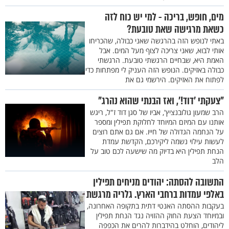
מים, חופש, בריכה - למי יש כוח לזה
כשאת מרגישה שאת טובעת?
באתי לנופש הזה בהרגשה שאני כבולה, שהכריחו
אותי לבוא, שאני צריכה לצוף מעל המים. אבל
האמת היא, שבחיים הרגשתי טובעת. הרגשתי
כבולה באזיקים. הנופש הזה העניק לי מפתחות כדי
לפתוח את האזיקים. הירשמי גם את
"צעקתי 'דוד!', ואז הבנתי שהוא נהרג"
הרב שמעון גולובנציץ', אביו של סגן דוד ז"ל, ריגש
אותנו עם המיזם המיוחד לחלוקת תפילין ומספר
על הנחמה הגדולה של חייו. אם גם אתם רוצים
לעשות עילוי נשמה ליקירכם, הקדשת עמדת
הנחת תפילין היא בדיוק מה שישעה לכם טוב על
הלב
התשובה להסתה: יהודים מניחים תפילין
באלפי עמדות ברחבי הארץ. גלריה מרגשת
בעקבות ההסתה האנטי דתית בתקופה האחרונה,
ובמיוחד הצעת החוק ההזויה נגד הנחת תפילין
ליהודים, הוחלט בהידברות להרים את הכפפה