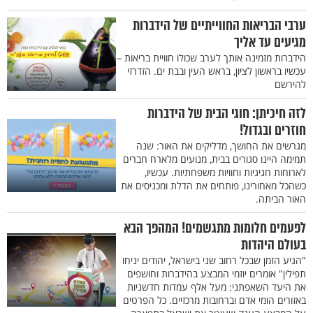
ערבי הבריאות החווייתיים של הידברות
מגיעים עד אליך
הידברות מזמינה אותך לערב שכולו חוויית בריאות –
עכשיו בראשון לציון, בראש העין ובבת ים. הזדרזי
להירשם
לזה חיכיתן: חוגי הבית של הידברות
חוזרים ובגדול!
מגרשים את החושך, מדליקים את האור: שנה
תמימה היינו סגורים בבית, מנועים מלארח חברים
לארוחות חגיגיות וחוויות משפחתיות. עכשיו,
כשהכל מאחורינו, פותחים את הדלת ומכניסים את
האור הביתה.
לפעמים חלומות מתגשמים! המהפך הבא
בעולם היהדות
"הגיע הזמן שבכל רחוב שני בישראל, יהודים יניחו
תפילין" אומרים יוזמי המבצע בהידברות וחושפים
את היעד השאפתני: מעל אלף עמדות חדשניות
באזורים הומי אדם וברחובות מרכזיים. כל הפרטים