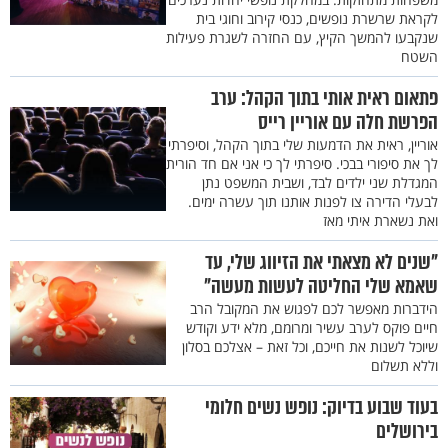
לקראת שרשרת נופשים, כנסי קירוב וחוגי בית
שנקבעו להמשך הקיץ, עם החזרה לשגרת פעילות
השטח
פתאום ראית אותי בתוך הקהל: ערב
הפרשת חלה עם אוריין רייס
אוריין, ראית את הדמעות שלי בתוך הקהל, וסיפרתי
לך את סיפורי בבכי. סיפרתי לך כי אני אם חד הורית
המגדלת שני ילדים לבד, ושבית המשפט נתן
לבעלי הדירה צו לפנות אותנו תוך עשרה ימים.
ואת נשארת איתי מאז
"שנים לא מצאתי את הזיווג שלי, עד
שאמא שלי החליטה לעשות מעשה"
הידברות מאפשר לכם לפגוש את המקובל הרב
חיים פוקס לערב עשיר ומרומם, מלא ידע וקודש
שיוכל לשנות את חייכם, וכל זאת – אצלכם בסלון
וללא תשלום
בעוד שבוע בדיוק: נופש נשים חלומי
בירושלים