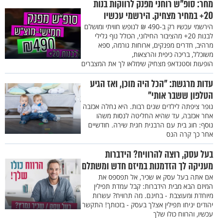
מחר: סופ"ש רוחני מפנק לרווקות בנות
20+ במחיר מצחיק. הירשמי עכשיו
הירשמי עכשיו רק ב-490 ₪ לנופש חוויתי ומושלם
לבנות 20+ מהציבור החילוני, הכולל נוף גלילי
מרהיב, חדרים מפנקים, ארוחות גורמה, ספא
משוכלל, בריכה כיפית והרצאות,
הופעות וסטנדאפ מצחיק שימלאו לך את המצברים
עדות מרגשת: "הכל היה מוכן, ואז הגיע
הטלפון ששבר אותי"
נופר ציפתה לילדים שנים רבות. היא נחלה אכזבה
אחר אכזבה, עד שהיא החליטה לנסות משהו
נוסף: חוג בית עם הרבנית חגית שירה. חודשיים
אחר כך קרה הנס
בעל עסק, רוצה להרוויח? הידברות
מעניקה לך הזדמנות במיזם חדש ומשתלם
אם אתה בעל עסק או שכיר, אל תפספס את
המיזם הבא מבית הידברות: קבל עמדת תפילין
מיוחדת ומעוצבת - בחינם. מה תרוויח? עשרות
יהודים יניחו תפילין אצלך בעסק - בזכותך! התקשר
עכשיו, והרווח כולו שלך