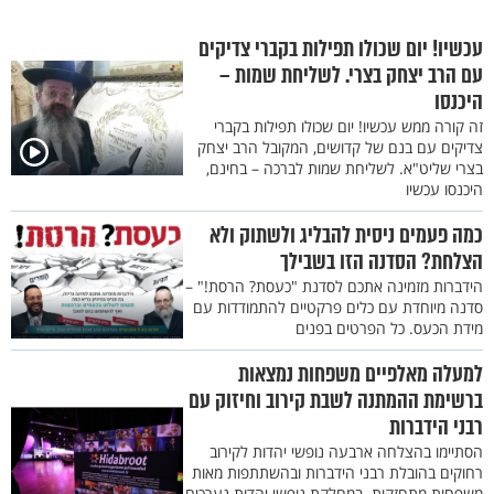
עכשיו! יום שכולו תפילות בקברי צדיקים
עם הרב יצחק בצרי. לשליחת שמות –
היכנסו
זה קורה ממש עכשיו! יום שכולו תפילות בקברי
צדיקים עם בנם של קדושים, המקובל הרב יצחק
בצרי שליט"א. לשליחת שמות לברכה – בחינם,
היכנסו עכשיו
כמה פעמים ניסית להבליג ולשתוק ולא
הצלחת? הסדנה הזו בשבילך
הידברות מזמינה אתכם לסדנת "כעסת? הרסת!" –
סדנה מיוחדת עם כלים פרקטיים להתמודדות עם
מידת הכעס. כל הפרטים בפנים
למעלה מאלפיים משפחות נמצאות
ברשימת ההמתנה לשבת קירוב וחיזוק עם
רבני הידברות
הסתיימו בהצלחה ארבעה נופשי יהדות לקירוב
רחוקים בהובלת רבני הידברות ובהשתתפות מאות
משפחות מתחזקות. במחלקת נופשי יהדות נערכים