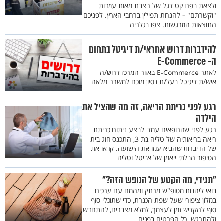
ולצאת בפרויקט דגל של הצבת מאות עמדות
"וקשרתם" – להנחת תפילין ברחבי הארץ. לפניכם
התוצאות המרגשות. צפו בגלריה
להידברות דרוש אחראי/ת דיגיטל בתחום
ה- E-Commerce
לאתר E-Commerce באזור המרכז דרוש/ה
איש/ת דיגיטל בעל/ת נסיון מוכח למשרה מלאה
רגע לפני כריתת הריאה, זה מה שהציל את
הילדה
רגע לפני שהרופאים עמדו לבצע ניתוח כריתת
ריאה בריאותיה של טליה בת 3, התכנס חוג בית
של הדיברות שהביא עמו את הישועה. קראו את
הסיפור הבלתי ייאמן של אביטל וטליה
"תגידי, מה הקטע של הנופש הזה?"
בואי ליהנות מסופ"ש מרתק ומהמם עם ערכים
במלון ציפורי שעל שפת הכנרת, כדי שתוכלי סוף
סוף להקדיש זמן לעצמך, למלא מצברים, להתחדש
ולהתרגש. כל הפרטים בפנים