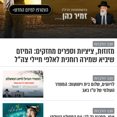
תכני הידברות
מזוזות, ציציות וספרים מחזקים: המיזם
שיביא שמירה רוחנית לאלפי חיילי צה"ל
תכני הידברות
לזיווגים, שלום בית וישועות: המשדר
העולמי של ט"ו באב
תכני הידברות
אחי, מחכים רק לך: יום התפילין העולמי