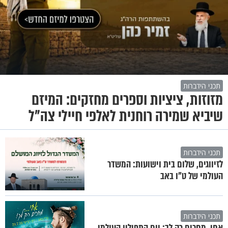
תכני הידברות
מזוזות, ציציות וספרים מחזקים: המיזם
שיביא שמירה רוחנית לאלפי חיילי צה"ל
תכני הידברות
לזיווגים, שלום בית וישועות: המשדר
העולמי של ט"ו באב
תכני הידברות
אחי, מחכים רק לך: יום התפילין העולמי