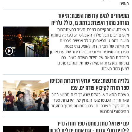
האזינו
מתאחדים למען קדושת השבת: תיעוד
מורחב מתוך העצרת ברמת גן, כולל גלריה
העצרת, שהתקיימה במרכז העיר בהשתתפות
אלפים רבים מכל פלחי האוכלוסייה, נערכה ביוזמת
תושבי רמת גן הכאובים, כולל אנשים פרטיים
מקהילות של חב"ד, דתי לאומי, בתי כנסת
ספרדים ותושבים חילוניים. כולם יחד יזמו עם ארגון
הידברות מחאה על חילול השבת בעיר: צפו
בתיעוד מעצרת התפילה שהתקיימה ברמת גן
למען כבוד השבת
גלריה מרגשת: צופי ערוץ הידברות הכניסו
ספר תורה לקיבוץ שדה ים. צפו
טעימה מהאירוע: בטקס שנערך ביום חמישי ברוב
פאר והדר, הכניסו צופי הערוץ של הידברות ספר
תורה לקיבוץ שדה ים. צפו בתמונות מתוך המעמד
ההיסטורי והמרגש
עם ישראל נותן במתנה ספר תורה נדיר
לילדים חולי סרטן - וגם אתם יכולים לזכות