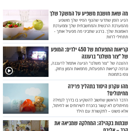
מה שאת חושבת משפיע על המשקל שלך
הגיע הזמן שתדעי שהגוף הפיזי שלך מושפע
מהמערכת הרגשית והמחשבתית שלך וממערכת
האמונות שלך. ברגע שתביני מה מפעיל אותך -
תתחילי לרזות
קריאות התפעלות של 450 ילדים: המופע
של "צור משלנו" ברעננה
ההצגה של "צור משלנו" הגיעה אתמול לרעננה,
וגרפה קריאות התפעלות, מחמאות והמון צחוק.
צפו בתמונות
מהו עקרון היסוד בתהליך פרידה
מחיתולים?
הדבר הראשון שחשוב להשקיע בו בדרך לגמילה
מחיתולים לא קשור בהכרח לשירותים או לחיתול,
אלא פשוט – לתקשורת עם הילד
שבתות בקהילה: המחלקה שמביאה את
הרב – אליכם