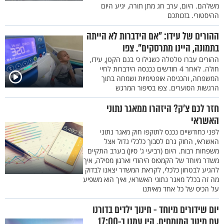
משלהם. היום, ערב חג מתן תורה, יגיע היום
ההיסטורי. בזכותכם
ההורים של עידו: "אם הידברות לא הייתה
בתמונה, היינו מתרסקים". צפו
ההורים עברו טלטלה כשגילו כי בנם הקטן, עידו,
חולה. לאחר 4 חודשים נכנסה הידברות לחיי
המשפחה, והכניסה אופטימיות ושמחה בתוך
הרגשות הסוערים. צפו בסיפור המרגש
חזר לכם צ’ק? היזהרו ממאגר נתוני
האשראי
לפני כחודשיים נכנס לתוקפו חוק מאגר נתוני
האשראי, החוק גרם לסבוך כלכלי גדול אצל
משפחות רבות. היום (רביעי ג' סיון) בערב התקיים
משדר מיוחד של הקמפוס היהודי וארגון מסילה, איך
להגיע לבטחון כלכלי, לקראת המשדר יצאנו לבדוק
מה זה בכלל מאגר נתוני האשראי, ואיך הוא משפיע
על הכיס של כל אחד מאיתנו
יום שידורים מיוחד - חינוך ילדים בדורנו
עם מיטב המומחים. היו עמנו ב-17:00