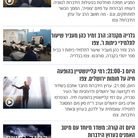
המביע תמיכה מוחלטת בפעילות הידברות לגווניה.
דעותיו הברורות על מיזם 'צופיה', המסך הכשר
למתחזקים, וגם - מה חושב הרב על עלון
הידברות? צפו
גלריה מקנדה: הרב זמיר כהן מעביר שיעור
לתלמידי כיתות ו'. צפו
הרב זמיר כהן מעביר שיעור לתלמידי כיתות ו' בבית
ספר יהודי בקנדה, טורונטו. צפו בגלריה
היום ב-21:00: רמי קליינשטיין בהופעה
חיה על חומות ירושלים. צפו
היום, 21:00: ערוץ הידברות מחבר אתכם בשידור
חי לקדושה של ירושלים ולרוחניות של העיר
טבריה, עם רמי קליישטיין בהופעה חיה. הצטרפו
אלינו ביום ירושלים וערב ר"ח סיון (יום המסוגל
לתפילה עוצמתית על ילדנו), בערוץ ובאתר
הידברות. צפו
היום זה קורה: משדר מיוחד עם מיטב
האמנים בערוץ הידברות