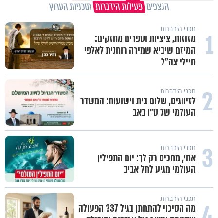
הנצפים
פעילות הידברות
תוכניות הערוץ
תכני הידברות
1
מזוזות, ציציות וספרים מחזקים:
המיזם שיביא שמירה רוחנית לאלפי
חיילי צה"ל
2
תכני הידברות
לזיווגים, שלום בית וישועות: המשדר
העולמי של ט"ו באב
3
תכני הידברות
אחי, מחכים רק לך: יום התפילין
העולמי מגיע לתל אביב
תכני הידברות
4
מה הסיכוי להתחתן בגיל 37? הפעולה