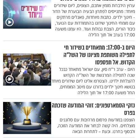
ערוץ הידברות מזמין אתכם, הצופים, ליום שידורים
מיוחד: מתגייסים לפתרון הבעיה הבוערת של הדור
- חינוך ילדים. כתבות מיוחדות, פאנלים מרתקים
עם מומחי החינוך שידונו בהתמודדות עם הנוער,
כיבוד הורים, הצבת גבולות ועוד. היו עמנו משעה
17:00 בערב אל תוך הלילה
היום ב-17:00: מתאחדים בשידור חי
לתפילה משותפת מציונו של השל"ה
הקדוש. אל תפספסו
היום - ערב ר"ח סיון, עם ישראל מתאחד כבכל
שנה לתפילה המרגשת של השל"ה הקדוש
להצלחת ילדינו. הצטרפו אלינו ליום שידורים מיוחד
בנושא חינוך ילדים בדורנו עם מיטב המומחים,
החל משעה 17:00 אל תוך הלילה
נזקי הסמארטפונים: זוהי המודעה שזכתה
בפרס
הוצפנו במודעות פרסום מרהיבות עם סלוגנים
מוצלחים. היה קשה לבחור את המודעה הזוכה,
ולבסוף בחרנו. וכעת – לתחרות הבאה