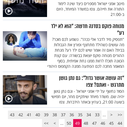
מיטב אמני ישראל מספרים כיצד שינה לימוד
התורה את חייהם. צפו במשדר המיוחד, היום
ב-21:00
מנוחה פוקס בסדנה חדשה: "הוא לא ילד
רע"
"תפסיק מיד לדבר אלי ככה!". נשמע לכם מוכר?
מה עושים כשהילד מתחצף ופורץ את הגבולות
בבית? האם זה אומר שיש לכם ילד רע? מנחת
ההורים מנוחה פוקס יוצאת בבשורה: עם קצת
הכוונה תוכלו לרוות ממנו נחת אמיתית. בסוף
המאמר מחכה לכם הפתעה ממנה הקמפוס היהודי
"זה עושה אושר גדול": גם נתן גושן
מתרגש - ואתם? צפו
הסוד נחשף על ידי אמני ישראל - וגם נתן גושן
יהיה שם. משדר מיוחד שיתקיים מחר, יום חמישי
בשעה 21:00, בערוץ ובאתר הידברות. צפו
43
42
41
40
39
38
37
36
35
34
33
...
<
<<
>>
>
...
50
49
48
47
46
45
44