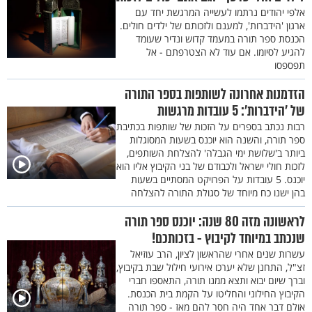
אלפי יהודים נרתמו לעשייה המרגשת יחד עם
ארגון 'הידברות', למענם ולזכותם של ילדים חולים.
הכנסת ספר תורה במעמד קדוש ונדיר שעומד
להגיע לסיומו. אם עוד לא הצטרפתם - אל
תפספסו
הזדמנות אחרונה לשותפות בספר התורה
של ’הידברות’: 5 עובדות מרגשות
רבות נכתב בספרים על הזכות של שותפות בכתיבת
ספר תורה, והשנה הוא יוכנס בשעות המסוגלות
ביותר ב'שלושת ימי הגבלה' להצלחת השותפים,
לזכות חולי ישראל ולכבודם של בני הקיבוץ אליו הוא
יוכנס. 5 עובדות על הפרויקט המסתיים בשעות
בהן ישנו כח מיוחד של סגולת התורה להצלחה
לראשונה מזה 80 שנה: יוכנס ספר תורה
שנכתב במיוחד לקיבוץ - בזכותכם!
עשרות שנים אחרי שהראשון לציון, הרב עוזיאל
זצ"ל, התחנן שלא יערכו אירועי חילול שבת בקיבוץ,
וברך שיום יבוא ותצא ממנו תורה, התאספו חברי
הקיבוץ החילוני והחליטו על הקמת בית הכנסת.
אולם דבר אחד היה חסר להם מאז - ספר תורה