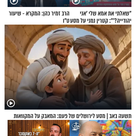
"שאלתי את אמא שלי 'אני
הרב זמיר כהן: המקרא - שיעור
יהודייה?'": קטרין נמני על מסע
ט"ו
ההתחזקות המרגש
תשעה באב | מסע לירושלים של פעם: המאבק על המקוואות