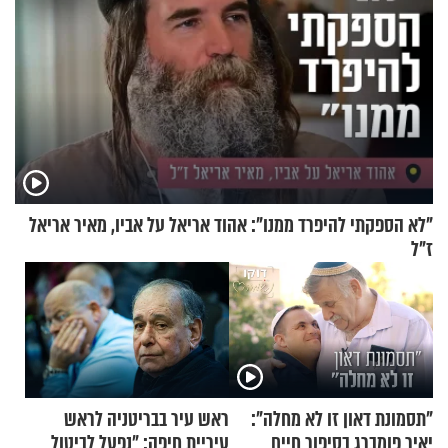
"לא הספקתי להיפרד ממנו": אהוד אריאל על אביו, מאיר אריאל
ז"ל
"תסמונת דאון זו לא מחלה":
ראש עיר בבריטניה לראש
יאיר פומברג בסיפור חיים
עיריית חיפה: ״נפעל לביטול