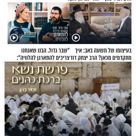
בעיצומו של תשעה באב: איך
"שבר גדול. הבנו שאנחנו
מתקדמים מכאן? הרב יצחק דוד
צריכים להתארגן להלוויה":
גרוסמן בשיחה מיוחדת
זוגיות במבחן, הפעם עם מרים
וגד דנינו