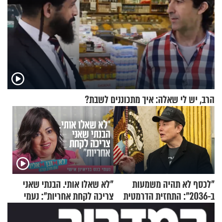
הרב, יש לי שאלה: איך מתכוננים לשבת?
"לכסף לא תהיה משמעות
"לא שאלו אותי. הבנתי שאני
ב-2036": התחזית הדרמטית
צריכה לקחת אחריות": נעמי
של אילון מאסק על עתיד
בנט בריאיון אישי
הכלכלה