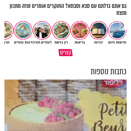
גם אתם גדלתם עם סבא וסבתא? החוקרים אומרים שזה מתכון
מנצח
חדשות היום
יהדות
בריאות
רץ ברשת
לומדים תורה
דעות וטורים
תרבות
תהיו אהרון הכהן - תשכינו שלום
כל קושי שחווית היה ניסיון לרומם
קצרים
ותרדפו שלום
אותך
כתבות נוספות