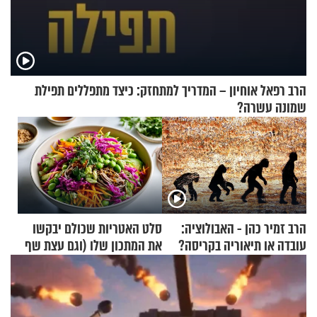
הרב רפאל אוחיון – המדריך למתחזק: כיצד מתפללים תפילת
שמונה עשרה?
הרב זמיר כהן - האבולוציה:
סלט האטריות שכולם יבקשו
עובדה או תיאוריה בקריסה?
את המתכון שלו (וגם עצת שף
להגשת הרוטב)