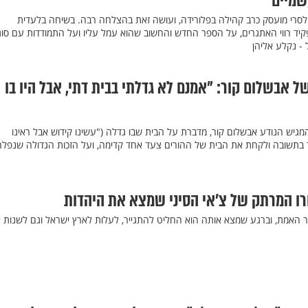
מיים'"
 לסרי מועסק כרב קהילה בפלורידה, ועושה זאת בהצלחה רבה. בשיחה בלעדית
קיד רווי האתגרים, על הספר החדש והחשוב שהוא עמל עליו ועל התמודדות עם סוג
 - נקלע אליהן
 אבשלום קור: "אמנם לא גדלתי בבית דתי, אבל היו בו
מגיש הנודע אבשלום קור, מדברת על הבית שבו גדלה ("עשינו קידוש אבל ראינו
ר בתשובה ולקחת את הבית של ההורים צעד אחד קדימה, ועל הזכות הגדולה שנפלה
פורו המרתק של צ’אי הסיני שמצא את היהדות
ר האמת, וברגע שמצא אותה הוא החליט להתגייר, לעלות לארץ ישראל וגם לשנות 