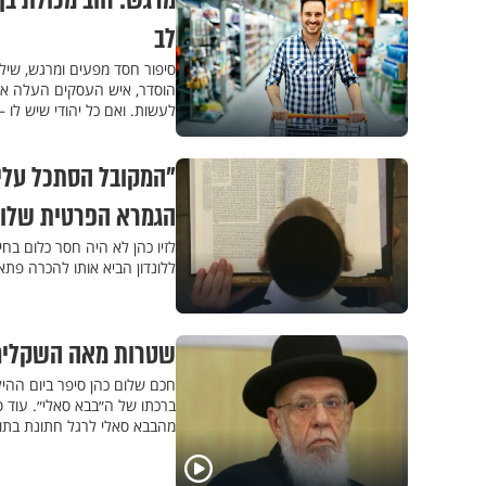
מרגש: חוב מכולת בן
לב
סיפור חסד מפעים ומרגש, שילמד
הוסדר, איש העסקים העלה אות
לעשות. ואם כל יהודי שיש לו –
"המקובל הסתכל עליי
הגמרא הפרטית שלו"
לזיו כהן לא היה חסר כלום בח
ללונדון הביא אותו להכרה פתא
שטרות מאה השקלים 
ברכתו של ה״בבא סאלי״. עוד 
מהבבא סאלי לרגל חתונת בתו ה