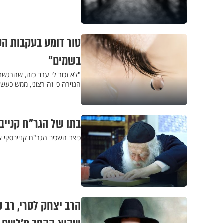
טור דומע בעקבות הט
בשמים"
"לא זכור לי ערב כזה, שהרגשת
הגזירה כי זה רצוני, ממש כעשר
בתו של הגר"ח קנייבס
כיצד השכיב הגר"ח קנייבסקי א
הרב יצחק לסרי, רב 