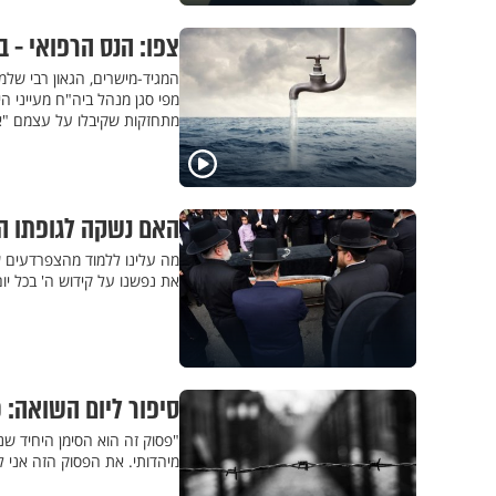
צפו: הנס הרפואי - 
המגיד-מישרים, הגאון רבי שלמ
מפי סגן מנהל ביה"ח מעייני 
מתחזקות שקיבלו על עצמם "א
האם נשקה לגופתו המ
מה עלינו ללמוד מהצפרדעים שב
את נפשנו על קידוש ה' בכל יום 
סיפור ליום השואה: 
"פסוק זה הוא הסימן היחיד ש
מיהדותי. את הפסוק הזה אני ל