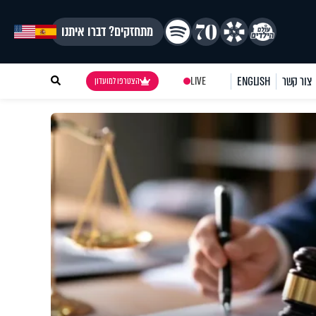
מתחזקים? דברו איתנו
צור קשר
ENGLISH
LIVE
הצטרפו למועדון