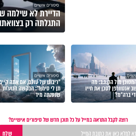
סיפורים אישיים
הדיירת לא שילמה שכ
התגלתה רק בצוואתה
ישיים
סיפורים אישיים
מסוכן מול הק.ג.ב: מה
"ריבונו של עולם, אם אתה קיים 
ב אנטוורפן לסכן את חייו
תן לי סימן!": הבקשה הנועזת
די ברה"מ?
שנענתה מיד
רוצה לקבל התראה במייל על כל תוכן חדש של סיפורים אישיים?