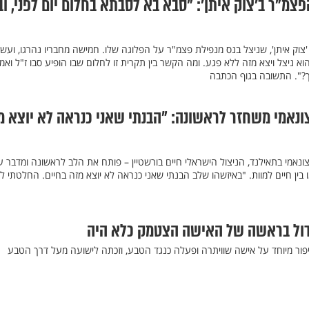
צמ"ר ב’צוק איתן’: "סבא בא לסבתא בחלום יום לפני, וב
צוק איתן', שניצל בנס מנפילת פצמ"ר על הפלוגה שלו. חמישה מחבריו נהרגו, ועש
וא ניצל ויצא מזה ללא פגע. ומה הקשר בין תקרית זו לחלום שבו הופיע סבו ז"ל ואמר
ך?". התשובה בגוף הכתבה
נאמי משחזר לראשונה: "הבנתי שאני כנראה לא יוצא מ
צונאמי בתאילנד, הניצול הישראלי חיים בורשטיין – פותח את הלב לראשונה ומדבר ע
ן חיים למוות. "באיזשהו שלב הבנתי שאני כנראה לא יוצא מזה בחיים. החלטתי לו
ידול בראשה של האישה הצטמק כלא היה
סיפור מיוחד על אישה שוויתרה ופעלה כנגד הטבע, וזכתה לישועה מעל דרך הטבע