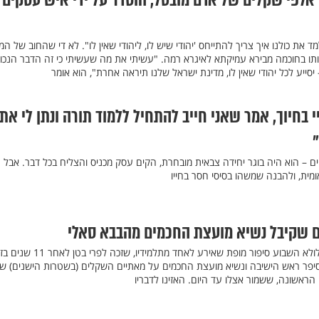
 אלפי שקלים של אדם מובטל, הוסדר על ידי איש עסקים 
 את כולנו איך צריך להתייחס 'יהודי שיש לו, ליהודי שאין לו". לא די שהחוב של המ
ו בחוכמה מבירא עמיקתא לאיגרא רמה. "עשיתי את מה שעשיתי כי זה הדבר הנכון
 יסייע לכל יהודי שאין לו, מדינת ישראל שלנו תיראה אחרת", הוא אומר
 בחיוך, אמר שאני חייב להתחיל ללמוד תורה ונתן לי את
יים – הוא היה בוגר יחידה צבאית מובחרת, הקים עסק מכניס והצליח בכל דבר. אבל ט
ומית, ולהבנה שמשהו בסיסי חסר בחייו
שקיבל נשיא מועצת החכמים מהבבא סאלי
חכם שלום כהן סיפר ביום ההילולא השבוע סיפור מופת שאירע לאחד מתלמידיו, שזכה
סיפר ראש הישיבה ונשיא מועצת החכמים על מאתיים השקלים (בשטרות הישנים) ש
ראשונה, ששמור אצלו עד היום. האזינו לדבריו