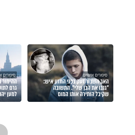
סיפורים אישיים
סיפורים א
האב השבור זעק בפני החזון איש:
ההימור ה
"גנבו את הבן שלי". התשובה
גרם לתוש
שקיבל הותירה אותו המום
למען יהו