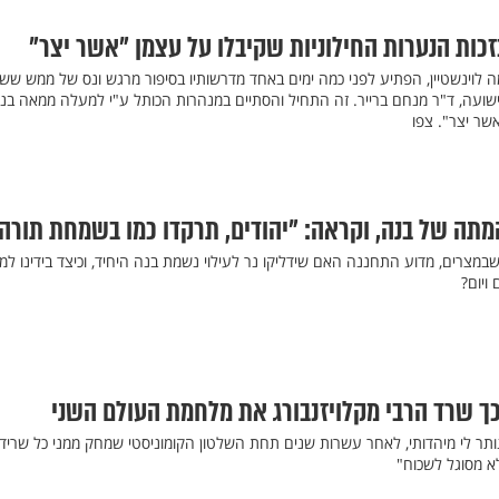
בזכות הנערות החילוניות שקיבלו על עצמן "אשר יצר"
ה לוינשטיין, הפתיע לפני כמה ימים באחד מדרשותיו בסיפור מרגש ונס של ממש שש
הישועה, ד"ר מנחם ברייר. זה התחיל והסתיים במנהרות הכותל ע"י למעלה ממאה בנו
שר יצר". צפו
תה של בנה, וקראה: "יהודים, תרקדו כמו בשמחת תורה!
מצרים, מדוע התחננה האם שידליקו נר לעילוי נשמת בנה היחיד, וכיצד בידינו למ
ויום?
כך שרד הרבי מקלויזנבורג את מלחמת העולם השני
נותר לי מיהדותי, לאחר עשרות שנים תחת השלטון הקומוניסטי שמחק ממני כל שריד
א מסוגל לשכוח"