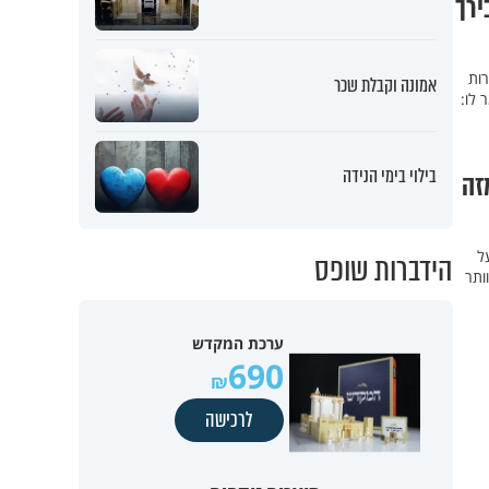
ירך
רות
אמונה וקבלת שכר
 לו:
בילוי בימי הנידה
זה
ל
הידברות שופס
ותר
ערכת המקדש
690
לרכישה