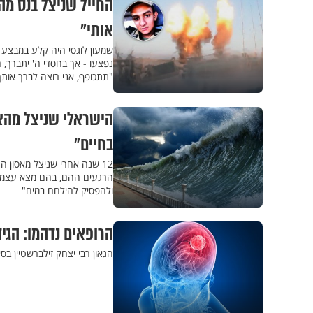
החייל שניצל בנס מהפ
אותי"
שמעון לוגסי היה קלע במבצע '
נפצעו - אך בחסדי ה' יתברך, ה
"תתכופף, אני רוצה לברך אות
הישראלי שניצל מהצו
בחיים"
12 שנה אחרי שניצל מאסון ה
הרגעים ההם, בהם מצא עצמו בי
ולהפסיק להילחם במים"
הרופאים נדהמו: הג
הגאון רבי יצחק זילברשטיין ב