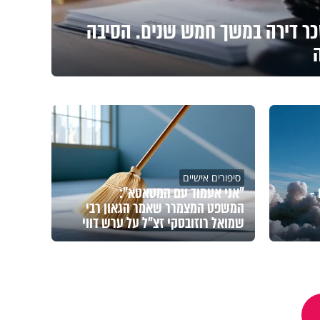
ר דירה במשך חמש שנים. הסיבה
סיפורים אישיים
-
"אני אעמוד עם המטאטא":
המשפט המצמרר שאמר הגאון רבי
שמואל רוזובסקי זצ"ל על ערש דווי