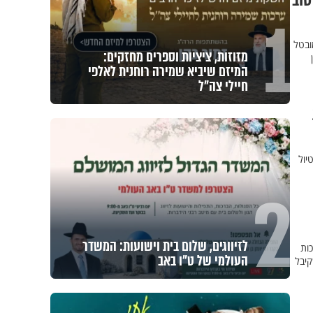
טוב
1
ובטל
מזוזות, ציציות וספרים מחזקים:
המיזם שיביא שמירה רוחנית לאלפי
חיילי צה"ל
יול
2
לזיווגים, שלום בית וישועות: המשדר
 לפרי בטן לאחר 11 שנים בזכות
העולמי של ט"ו באב
קיבל