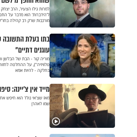
שהוא ההפך מ'לשם ש
למרות גילו הצעיר, הרב יצחק
ל'הידברות' הוא מדבר על התפ
מורכבות שרק רב קהילה בחו"ל
בתו בעלת התשובה של
עוגנים דתיים"
מוריה קור - הבת של הבלשן וה
טלוויזיה"), על ההחלטה לחזו
בחלקה - להיות אמא
מייד אין צ’יינה: סי
מאז שצ'אי נולד הוא חיפש אח
שמו לאהרן