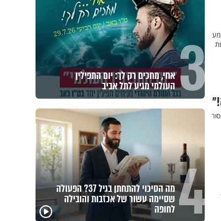
3
מע
ת
אחי, מחכים רק לך: יום התפילין
העולמי מגיע לתל אביב
"
סור
4
מה הסיכוי להתחתן בגיל 37? הפעולה
שסיימה עשור של אכזבות והובילה
פגיעה
לחופה
מכילי