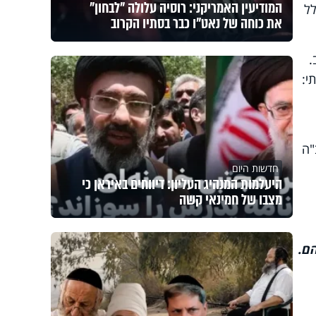
המודיעין האמריקני: רוסיה עלולה "לבחון"
לל
את כוחה של נאט"ו כבר בסתיו הקרוב
.
י:
ה
חדשות היום
היעלמות המנהיג העליון: דיווחים באיראן כי
מצבו של חמינאי קשה
ם.