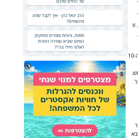
של החיים שלכם
הרב יגאל כהן - איך לקבל שפע
מהשמיים?
זו
מזוזות, ציציות וספרים מחזקים:
המיזם שיביא שמירה רוחנית
לאלפי חיילי צה"ל
ביום ראשון בבוקר כבר הגעתי למסקנה שזה מוגזם. רציתי ללכת שוב לרופא, אבל לא היה לי כח ללכת את ה-10
X
🔇
ש.
ר
ר
בא