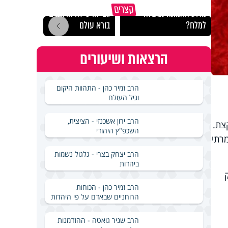
קצרים
מדוע האמונה נמשלה
גם ׳הרע׳ זה הרחמים של
האם מ
למלח?
בורא עולם
בשבת
הרצאות ושיעורים
הרב זמיר כהן - התהוות היקום
וגיל העולם
הרב ירון אשכנזי - הציצית,
צת.
השכפ"ץ היהודי
רתי
הרב יצחק בצרי - גלגול נשמות
ביהדות
הרב זמיר כהן - הכוחות
הרוחניים שבאדם על פי היהדות
הרב שניר גואטה - ההזדמנות