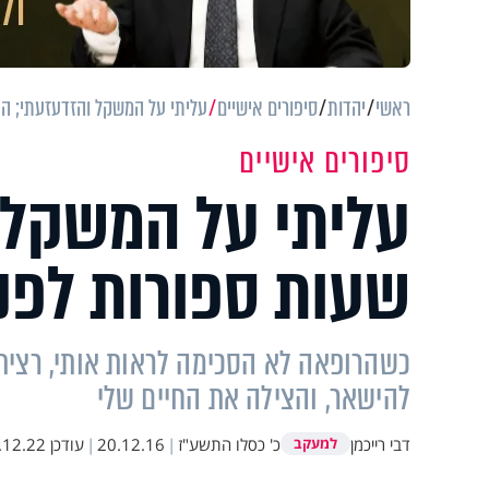
ראשי
יהדות
סיפורים אישיים
עליתי על המשקל והזדעזעתי; היי
סיפורים אישיים
עליתי על המשקל ו
שעות ספורות לפני
כשהרופאה לא הסכימה לראות אותי, רציתי
להישאר, והצילה את החיים שלי
דבי רייכמן
כ' כסלו התשע"ז
|
20.12.16
|
עודכן
2.22 15:39
למעקב