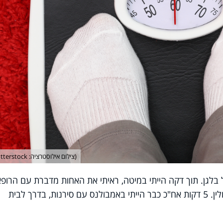
(צילום אילוסטרציה: shutterstock)
 בלגן. תוך דקה הייתי במיטה, ראיתי את האחות מדברת עם הרופא
בטלפון ושנייה אח"כ היא הזריקה לי אינסולין. 5 דקות אח"כ כבר הייתי באמבולנס עם סירנות, בדרך לבית