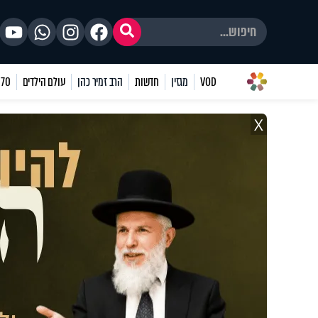
VOD
מגזין
חדשות
הרב זמיר כהן
עולם הילדים
70 שאלות
X