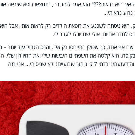
 איך היא נראית???" הוא אמר למזכירה, "תמצאו רופא שיראה אות
רוע נראיתי...
. היא ניסתה לשכנע את רופאת הילדים רק לראות אותי, אבל היא 
 לחדר אחיות. אולי שם יוכלו לעזור לי.
שם אף אחד, כך שכולן התייחסו רק אלי. והנס הגדול עוד יותר – ה
פה. היא קלטה את השפתיים היבשות שלי ואת החיוורון שלי. הי
בקשה ממני להישקל. עליתי על המשקל והזדעזעתי! ירדתי 7 ק"ג תוך שבועיים! ולא שניסיתי... אני רזה