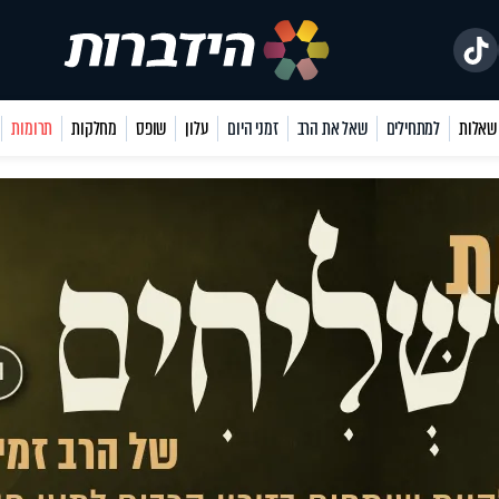
למתחילים
שאל את הרב
זמני היום
עלון
שופס
מחלקות
תרומות