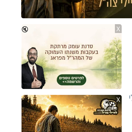
X
🔇
X