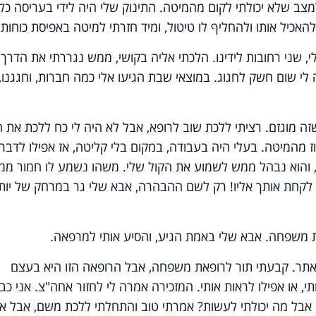
צב שלא יכולתי לקום מהמיטה. התינוק שלי היה לידי בעריסה כל
י להאכיל אותו ולהחליף לו טיטול, ומיד חזרתי למיטה באפיסת כוחות.
 שני רחובות לידינו. הלכתי אליה בקושי, ממש נגררתי את הדרך. 
לי שום חשק לחגוג. במוצאי שבת הגיעו אלי כמה חברות, וחגגנו,
ז מהמיטה. בעלי היה בעבודה, במקום בלי קליטה, אז אפילו לדבר
י, והוא נבהל ממש לשמוע את הקול שלי. משהו נשמע לו חמור ממ
בא לקחת אותך אליו! רק לשם ההבהרה, אבא שלי גר במרחק של יות
 משפחה. אבא שלי באמת הגיע, והסיע אותי למרפאה.
ר. קבעתי תור לרופאת משפחה, אבל הרופאה הזו היא בעצם
י, או אפילו לראות אותי. המזכירה אמרה לי לחזור אחה"צ. אני כב
, אבל מה יכולתי לעשות? אמרתי טוב והתחלתי ללכת משם, אבל א