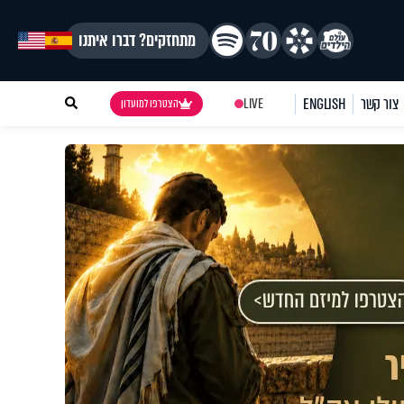
מתחזקים? דברו איתנו
צור קשר
ENGLISH
LIVE
הצטרפו למועדון