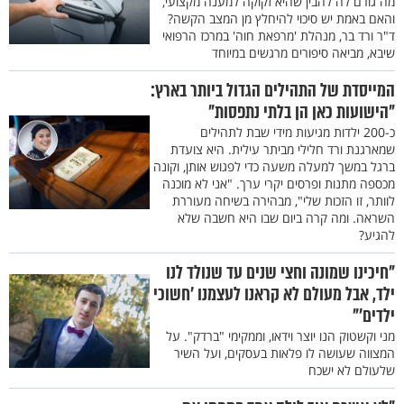
מה גורם לה להבין שהיא זקוקה למענה מקצועי,
והאם באמת יש סיכוי להיחלץ מן המצב הקשה?
ד"ר ורד בר, מנהלת 'מרפאת חוה' במרכז הרפואי
שיבא, מביאה סיפורים מרגשים במיוחד
המייסדת של התהילים הגדול ביותר בארץ:
"הישועות כאן הן בלתי נתפסות"
כ-200 ילדות מגיעות מידי שבת לתהילים
שמארגנת ורד חלילי מביתר עילית. היא צועדת
ברגל במשך למעלה משעה כדי לפגוש אותן, וקונה
מכספה מתנות ופרסים יקרי ערך. "אני לא מוכנה
לוותר, זו הזכות שלי", מבהירה בשיחה מעוררת
השראה. ומה קרה ביום שבו היא חשבה שלא
להגיע?
"חיכינו שמונה וחצי שנים עד שנולד לנו
ילד, אבל מעולם לא קראנו לעצמנו 'חשוכי
ילדים'"
מני וקשטוק הנו יוצר וידאו, וממקימי "ברדק". על
המצווה שעושה לו פלאות בעסקים, ועל השיר
שלעולם לא ישכח