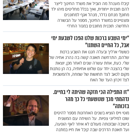
קיבלו מענה? מה הוביל את משרד החינוך לייצר
להם תוכנית ייחודית, ואיך בכלל מחליטים מיהו ילד
מחונן? מנחם נדלר, מנהל אגף למחוננים
ומצטיינים במשרד החינוך, מספר על הבשורה
החדשה: תוכנית מחוננים במגזר החרדי
"ימי השבע ברכות שלנו הפכו לשבעת ימי
אבל, כל החיים השתנו"
כששלי ארליך ובעלה חגגו את השבע ברכות
שלהם, התרחשה תאונה קשה בה נהרג אחיה של
שלי. כעת, אחת עשרה שנים לאחר מכן, יוצאת
שלי בהצגה יחד עם שלוש אחיותיה, בה הן נותנות
מקום לכאב לצד תחושות של שמחה, ולהמשכיות
לצד זיכרון העד של האח
"זו התפילה הכי חזקה שהיתה לי בחיים.
נדהמתי מכך שנושעתי כל כך מהר
בזכותה"
מוטי וייס הוציא בשנים האחרונות מספר להיטים
שזכו למיליוני צפיות. על השיחה עם המשגיח
בישיבה שבזכותה מעולם לא איחר לאף הופעה,
ועל תאונת הדרכים שבה קיבל את חייו במתנה