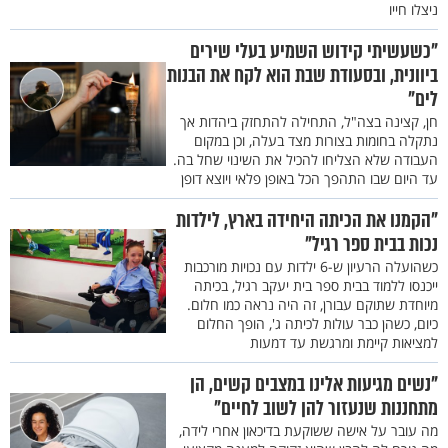
ניצלו חייו
"כשעשיתי קידוש השמיע בעלי שירים
ביוונית, ובסעודת שבת הוא לקח את הבנות
לים"
חן, קצינה בצה"ל, התחילה להתחזק ביהדות אך
נתקלה בחומות בצורות מצד בעלה, וכן במקום
העבודה שלא הצליחו להכיל את השינוי שחל בה.
עד היום שבו התהפך הכל באופן פלאי ויוצא דופן
"הקמנו את הכיתה היחידה בארץ, לילדות
נכות בבית ספר רגיל"
כשהועלה הרעיון ש-6 ילדות עם נכויות מורכבות
ייכנסו ללמוד בבית ספר בית יעקב רגיל, בכיתה
מיוחדת שתוקם עבורן, זה היה נראה כמו חלום.
כיום, כשהן כבר עולות לכיתה ג', הופך החלום
למציאות קיימת ומרגשת עד דמעות
"נשים מגיעות אלינו במצבים קשים, הן
מתחננות שנעזור להן לשוב לחיים"
מה עובר על אישה ששוקעת בדיכאון אחרי לידה,