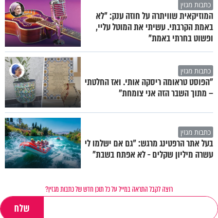
כתבות מגזין
המוזיקאית שוויתרה על חוזה ענק: "לא
באמת הקרבתי. עשיתי את המוטל עליי,
ופשוט בחרתי באמת"
כתבות מגזין
"הפוסט טראומה ריסקה אותי. ואז החלטתי
– מתוך השבר הזה אני צומחת"
כתבות מגזין
בעל אתר הרפטינג מרגש: "גם אם ישלמו לי
עשרה מיליון שקלים - לא אפתח בשבת"
רוצה לקבל התראה במייל על כל תוכן חדש של כתבות מגזין?