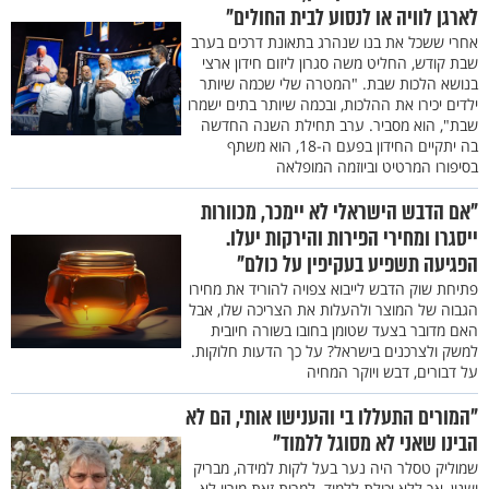
לארגן לוויה או לנסוע לבית החולים"
אחרי ששכל את בנו שנהרג בתאונת דרכים בערב
שבת קודש, החליט משה סגרון ליזום חידון ארצי
בנושא הלכות שבת. "המטרה שלי שכמה שיותר
ילדים יכירו את ההלכות, ובכמה שיותר בתים ישמרו
שבת", הוא מסביר. ערב תחילת השנה החדשה
בה יתקיים החידון בפעם ה-18, הוא משתף
בסיפורו המרטיט וביוזמה המופלאה
"אם הדבש הישראלי לא יימכר, מכוורות
ייסגרו ומחירי הפירות והירקות יעלו.
הפגיעה תשפיע בעקיפין על כולם"
פתיחת שוק הדבש לייבוא צפויה להוריד את מחירו
הגבוה של המוצר ולהעלות את הצריכה שלו, אבל
האם מדובר בצעד שטומן בחובו בשורה חיובית
למשק ולצרכנים בישראל? על כך הדעות חלוקות.
על דבורים, דבש ויוקר המחיה
"המורים התעללו בי והענישו אותי, הם לא
הבינו שאני לא מסוגל ללמוד"
שמוליק טסלר היה נער בעל לקות למידה, מבריק
ושנון, אך ללא יכולת ללמוד. למרות זאת מוריו לא