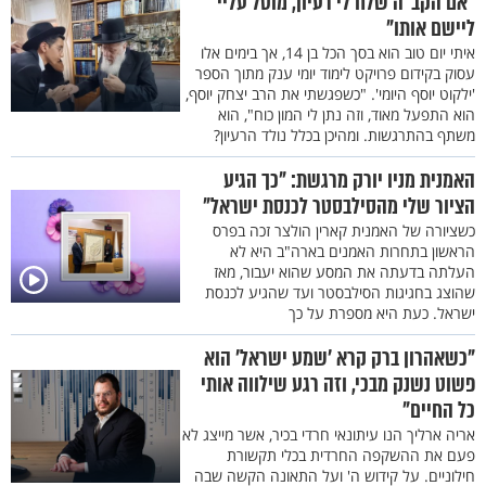
"אם הקב"ה שלח לי רעיון, מוטל עליי
ליישם אותו"
איתי יום טוב הוא בסך הכל בן 14, אך בימים אלו
עסוק בקידום פרויקט לימוד יומי ענק מתוך הספר
'ילקוט יוסף היומי'. "כשפגשתי את הרב יצחק יוסף,
הוא התפעל מאוד, וזה נתן לי המון כוח", הוא
משתף בהתרגשות. ומהיכן בכלל נולד הרעיון?
האמנית מניו יורק מרגשת: "כך הגיע
הציור שלי מהסילבסטר לכנסת ישראל"
כשציורה של האמנית קארין הולצר זכה בפרס
הראשון בתחרות האמנים בארה"ב היא לא
העלתה בדעתה את המסע שהוא יעבור, מאז
שהוצג בחגיגות הסילבסטר ועד שהגיע לכנסת
ישראל. כעת היא מספרת על כך
"כשאהרון ברק קרא 'שמע ישראל' הוא
פשוט נשנק מבכי, וזה רגע שילווה אותי
כל החיים"
אריה ארליך הנו עיתונאי חרדי בכיר, אשר מייצג לא
פעם את ההשקפה החרדית בכלי תקשורת
חילוניים. על קידוש ה' ועל התאונה הקשה שבה