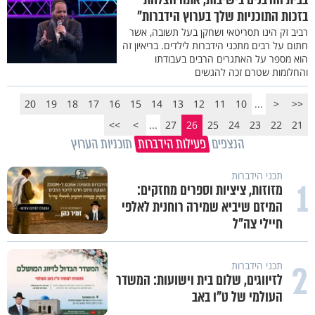
בזכות התוכניות שלך בערוץ הידברות"
רביב זק הינו תסריטאי ושחקן בעל תשובה, אשר
חתום על רבים מתכני הידברות לילדים. בריאיון זה
הוא מספר על האתגרים הרבים בעבודתו
והחלומות שטרם זכה להגשים
20
19
18
17
16
15
14
13
12
11
10
...
<
<<
>>
>
...
27
26
25
24
23
22
21
הנצפים
פעילות הידברות
תוכניות הערוץ
תכני הידברות
1
מזוזות, ציציות וספרים מחזקים:
המיזם שיביא שמירה רוחנית לאלפי
חיילי צה"ל
2
תכני הידברות
לזיווגים, שלום בית וישועות: המשדר
העולמי של ט"ו באב