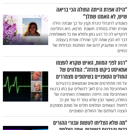
"הילה אפרת הייתה החולה הכי בריאה
שיש, לא האמנו שתלך"
כשנודע לרונהלי כינרת וקנין על כך שבתה הילה
אפרת חולה במחלה חשוכת מרפא, היא החליטה
להקדיש לה כל רגע נתון ולמלא את כל משאלותיה.
דבר לא הכין אותה לכך שהילה אפרת בעצמה
תהיה זו שתעניק להם את המתנות הגדולות של
החיים
"רגע לפני המוות, האיש שקרא לעצמו
אתאיסט ביקש מזוזה": המלווים של
החולים הסופניים בשיתופים מצמררים
על מה מתחרטים אנשים שנמצאים ברגעיהם
האחרונים? מה גרם לאב להשלים עם בתו ברגעיו
האחרונים? ומה הייתה המשאלה האחרונה של
החולה, כאשר הבין שלא נותר לו עוד זמן רב
לחיות? הצוותים המלווים חולים אל מותם מספקים
הצצה לעולמם של החולים הסופניים
"מה שלא הצליחו לעשות עבורי ההורים
בבית והרבנים בישיבות, אתה הצלחת