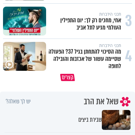
3
תכני הידברות
אחי, מחכים רק לך: יום התפילין
העולמי מגיע לתל אביב
תכני הידברות
4
מה הסיכוי להתחתן בגיל 37? הפעולה
שסיימה עשור של אכזבות והובילה
לחופה
לא מתיאשים מאף יהודי - הרב
קצרים
שניאור אשכנזי
האם מותר לחתוך נייר בשבת?
שאל את הרב
יש לך שאלה?
שבירת ביצים