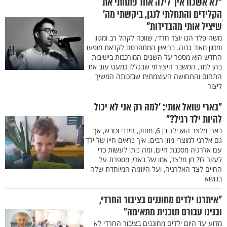
"לא אשכח איך לילה אחד פתחתי את
הקלידים והתחלתי לנגן, ביקשתי מה'
שיציל אותי מהבדידות"
משה פלד הנו יוצר חרדי, שזוכה לקהל רב ומגוון
ומכוון מאוד גבוה. בריאיון המתפרסם לקראת מופעו
החדש הוא מספר על השנים המורכבות בישיבות
בהן למד, המשבר היצירתי שבגללו כמעט עזב את
התחום והתחושה העוצמתית שבזכותה המשיך
ליצור
"בארי שואל אותי: 'למה רק אני לא יכול
להיות ילד רגיל?"
בארי מלצר הוא ילד בן 6, מתוק, חינני וכובש, אך
גם אלרגי למוצרי מזון רבים. איך נראים חייו של ילד
עם אלרגיה מסכנת חיים, ומה ניתן לעשות כדי
לעזור לו? חן מלצר, אמו של בארי, מספרת על
החיים לצד האלרגיה, ועל היוזמה המיוחדת שלה
בנושא
"איתרנו ילדים מחוננים בציבור החרדי,
ובנינו עבורם תוכנית מתאימה"
מדוע עד היום ילדים מחוננים בציבור החרדי לא