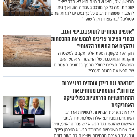
הראשון שלו, ומאז ועד היום הוא לא חדל לייצר
שופרות. מה כל כך מורכב בעבודה הזו, ואיך ניתן
להסביר ששופרות רבים כל כך נמכרים למרות שהם
פסולים? "בחצוצרות וקול שופר"
"אנשים מפחדים לנסוע בכבישי הנגב.
נבחרי הציבור צריכים לממש את ההבטחות
ולהקים את המשמר הלאומי"
חוק הפרוטקשן, הוספת אלפי תקנים למשטרה
והקמתו המתוכננת של המשמר הלאומי: האם
הממשלה תצליח לחולל מהפך בנתונים העגומים
של הפשיעה במגזר הערבי?
"טראמפ וגם ביידן עומדים בפני צרות
צרורות": המומחים מנתחים את
ההתרחשויות הדרמטיות בפוליטיקה
האמריקנית
לקראת מערכת הבחירות לנשיאות ארה"ב,
המומחים מסבירים: אילו השלכות יהיו לכתבי
האישום שהוגשו נגד הנשיא לשעבר טראמפ, ומול
אלו צרות משפטיות מתמודד הנשיא המכהן ביידן?
וגם: על מערכת הבחירות שצפויה להיראות דומה