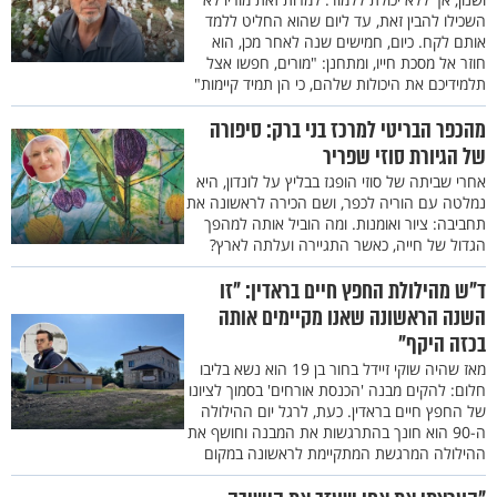
השכילו להבין זאת, עד ליום שהוא החליט ללמד
אותם לקח. כיום, חמישים שנה לאחר מכן, הוא
חוזר אל מסכת חייו, ומתחנן: "מורים, חפשו אצל
תלמידיכם את היכולות שלהם, כי הן תמיד קיימות"
מהכפר הבריטי למרכז בני ברק: סיפורה
של הגיורת סוזי שפריר
אחרי שביתה של סוזי הופגז בבליץ על לונדון, היא
נמלטה עם הוריה לכפר, ושם הכירה לראשונה את
תחביבה: ציור ואומנות. ומה הוביל אותה למהפך
הגדול של חייה, כאשר התגיירה ועלתה לארץ?
ד"ש מהילולת החפץ חיים בראדין: "זו
השנה הראשונה שאנו מקיימים אותה
בכזה היקף"
מאז שהיה שוקי זיידל בחור בן 19 הוא נשא בליבו
חלום: להקים מבנה 'הכנסת אורחים' בסמוך לציונו
של החפץ חיים בראדין. כעת, לרגל יום ההילולה
ה-90 הוא חונך בהתרגשות את המבנה וחושף את
ההילולה המרגשת המתקיימת לראשונה במקום