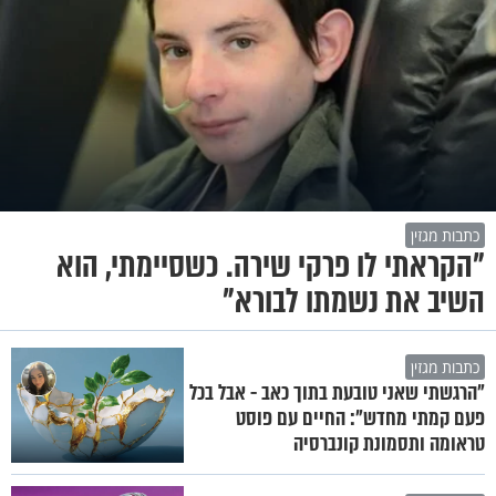
כתבות מגזין
"הקראתי לו פרקי שירה. כשסיימתי, הוא
השיב את נשמתו לבורא"
כתבות מגזין
"הרגשתי שאני טובעת בתוך כאב - אבל בכל
פעם קמתי מחדש": החיים עם פוסט
טראומה ותסמונת קונברסיה