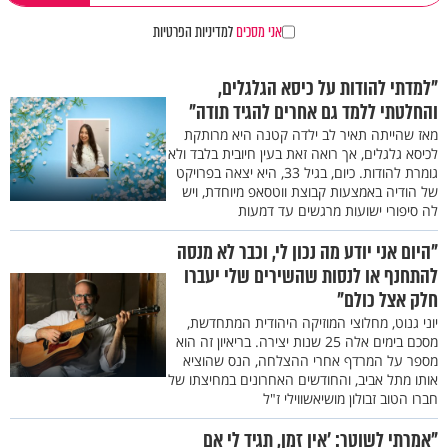
אני מסכים
למדיניות הפרטיות
"למדתי להודות על כיסא הגלגלים,
והחלטתי ללמד גם אחרים להגיד תודה"
מאז שהייתה תאיר לב ילדה קטנה היא מרותקת
לכיסא גלגלים, אך רואה זאת בעין חיובית בלבד ולא
גומרת להודות. כיום, בגיל 33, היא יצאה בפרויקט
של הודיה באמצעות קבוצת ווטסאפ מיוחדת, ויש
לה סיפורי ישועות מרגשים עד דמעות
"היום אני יודע מה נכון לי, וכבר לא מנסה
להתחנף או לנסות שהשירים שלי יעברו
חלק אצל כולם"
יוני גנוט, מחלוצי המוזיקה היהודית המתחדשת,
מסכם בימים אלה 25 שנות יצירה. בריאיון זה הוא
מספר על המרדף אחרי ההצלחה, הנס שהוציא
אותו מתל אביב, והחודשים האחרונים במחיצתו של
חברו הטוב זבולון מושיאשווילי ז"ל
"אמרתי לשוטר: 'אין זמן, תגיד לי אם