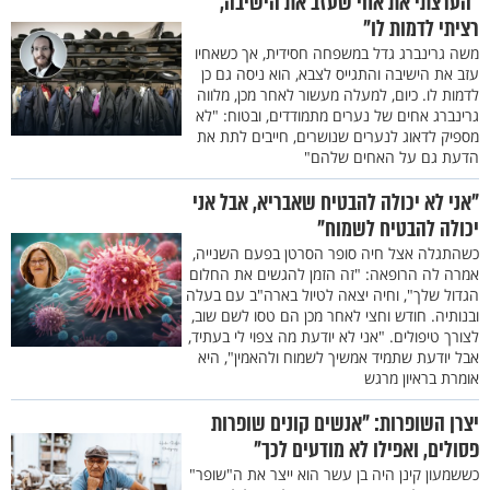
"הערצתי את אחי שעזב את הישיבה,
רציתי לדמות לו"
משה גרינברג גדל במשפחה חסידית, אך כשאחיו
עזב את הישיבה והתגייס לצבא, הוא ניסה גם כן
לדמות לו. כיום, למעלה מעשור לאחר מכן, מלווה
גרינברג אחים של נערים מתמודדים, ובטוח: "לא
מספיק לדאוג לנערים שנושרים, חייבים לתת את
הדעת גם על האחים שלהם"
"אני לא יכולה להבטיח שאבריא, אבל אני
יכולה להבטיח לשמוח"
כשהתגלה אצל חיה סופר הסרטן בפעם השנייה,
אמרה לה הרופאה: "זה הזמן להגשים את החלום
הגדול שלך", וחיה יצאה לטיול בארה"ב עם בעלה
ובנותיה. חודש וחצי לאחר מכן הם טסו לשם שוב,
לצורך טיפולים. "אני לא יודעת מה צפוי לי בעתיד,
אבל יודעת שתמיד אמשיך לשמוח ולהאמין", היא
אומרת בראיון מרגש
יצרן השופרות: "אנשים קונים שופרות
פסולים, ואפילו לא מודעים לכך"
כששמעון קינן היה בן עשר הוא ייצר את ה"שופר"