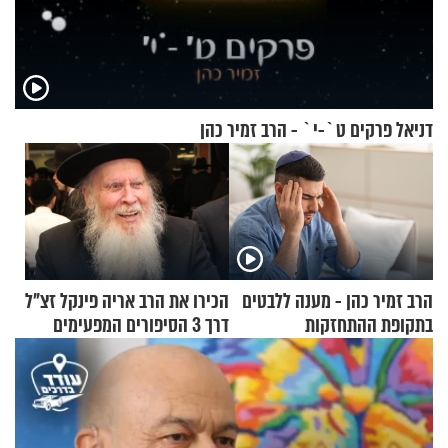
דניאל פרקים ט`-י` - הרב זמיר כהן
הרב זמיר כהן - מענה ללבטים
הכירו את הרב אריה פינקל זצ"ל
בתקופת ההתחזקות
דרך 3 הסיפורים המפעימים
האלה