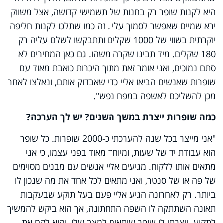
היא לקנות שופר רק בחנות של תשמישי קדושה, אצל משווק
ירא שמיים שאפשר לסמוך עליו. זה כמו שתלכו לקנות חליפה
יוקרתית בשווי של 1000 שקלים ותתבקשו לשלם עליה רק
180 שקלים. מיד תבינו שקרה משהו. גם כאן המחירים לא
סתם נמוכים, ואני אומר זאת מתוך היכרות כואבת מאוד עם
שופרות שאנשים הביאו אליי כדי שאבדוק אותם, ונאלצו לאחר
מכן להשליכם לאשפה במפח נפש".
כמה שופרות ייצרת במשך השנים? יש לך הערכה?
"אני מייצר בכל שנה להערכתי כ-2000 שופרות. כל שופר
הוא עבודת יד של שעות, ומיוחד מאוד בפני עצמו, כי אני
מתאים אותו ללקוח. מגיעים אליי אנשים עם מבנים מסוימים
של פה או של סנטר, ואני מתאים לכל אחד את מה שנכון לו
ביותר. רק לאחרונה הגיע אליי פעם בעל תוקע שבעקבות
תאונה השתתקה לו השפה התחתונה, אך הוא ביקש להמשיך
לתקוע. ייצרתי לו שופר שיתאים למצב שלו, והוא לקח את