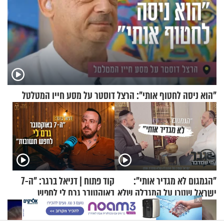
"הוא ניסה לחטוף אותי": הרצל דוסטר על מסע חייו המטלטל
"הגמגום לא מגדיר אותי":
קוד פתוח | דניאל ברגר: "ה-7
ישראל שטרן על המגבלה שלא
באוקטובר גרם לי לחפש
X
עוצרת אותו
תשובות"