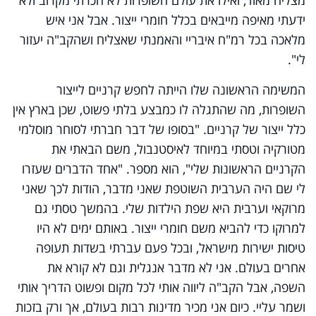
מצליח מאוד, ואילו את עולם השופרות לא הכרתי מקרוב ולא
ידעתי מאיפה מייבאים בכלל חומרי ייצור. אבל אני איש
מלאכה בכל רמ"ח איבריי והאמנתי שאצליח ושהקב"ה יעזור
לי".
המשימה הראשונה שלו הייתה לחפש קרניים לייצור
השופרות, מה שהתגלה לו כמבצע בלתי פשוט, שכן בארץ אין
כלל ייצור של קרניים. "בסופו של דבר חברתי לסוחר מוסלמי
מטורקיה וטסתי במיוחד לאיסטנבול, משם הבאתי את
הקרניים הראשונות שלי", הוא מספר. "אחד הדברים שעזרו
לי שם היה הערבית השוטפת שאני מדבר, הודות לכך שאני
מרוקאי וערבית היא שפת הילדות שלי. בהמשך טסתי גם
למרוקו כדי להביא משם חומרי ייצור. באותם ימים לא היו
טיסות ישירות מישראל, ובכל פעם עברתי בשדות תעופה
אחרים בעולם. אני לא מדבר אנגלית וגם לא קורא את
השפה, אבל הקב"ה ליווה אותי לכל מקום ופשוט הדריך אותי
ושמר עליי. כיום אני מכיר מדינות רבות בעולם, אך ורק בזכות