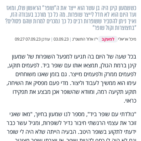
כששמעון קינן היה בן עשר הוא ייצר את ה"שופר" הראשון שלו, ומאז
ועד היום הוא לא חדל לייצר שופרות. מה כל כך מורכב בעבודה הזו,
ואיך ניתן להסביר ששופרות רבים כל כך נמכרים למרות שהם פסולים?
"בחצוצרות וקול שופר"
למעקב
מיכל אריאלי
י"ז אלול התשפ"ג
|
03.09.23
|
עודכן
07.09.23 09:27
בכל שעה של היום בה תגיעו למפעל השופרות של שמעון
קינן ברמת הגולן, תמצאו אותו עם שופר ביד. לפעמים תוקע,
לפעמים ממרק ולפעמים מייצר. גם בזמן שאנו משוחחים
עימו הוא ממשיך לעבוד וליצור. מדי פעם מפסיק את השיחה,
תוקע תקיעה רמה, ומוודא שהשופר אכן מבצע את תפקידו
כראוי.
"נולדתי עם שופר ביד", מספר לנו שמעון בחיוך, "מאז שאני
זוכר את עצמי הרגשתי חיבור נדיר לשופרות, ומגיל עשר כבר
ידעתי לתקוע בשופר היטב. הבעיה הייתה שלא היה לי שופר
וגם לא היה לי כסף לקניית שופר, אז ייצרתי שופר מצינור