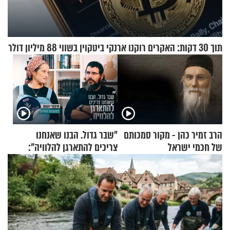
תוך 30 דקות: האקרים רוקנו ארנקי ביטקוין בשווי 88 מיליון דולר
הרב זמיר כהן - מקור סמכותם
"שבר גדול. הבנו שאנחנו
של חכמי ישראל
צריכים להתארגן להלוויה":
זוגיות במבחן, הפעם עם מרים
וגד דנינו