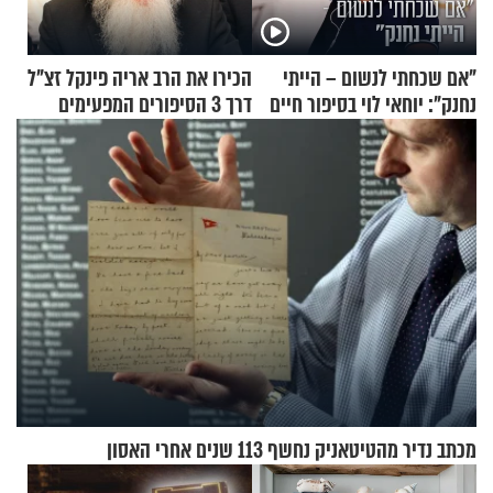
"אם שכחתי לנשום – הייתי
הכירו את הרב אריה פינקל זצ"ל
נחנק": יוחאי לוי בסיפור חיים
דרך 3 הסיפורים המפעימים
מעורר השראה
האלה
מכתב נדיר מהטיטאניק נחשף 113 שנים אחרי האסון