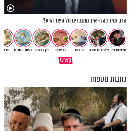
הרב זמיר כהן - איך מתגברים על היצר הרע?
חדשות היום
לומדים תורה
יהדות
בריאות
רץ ברשת
דעות וטורים
תרבות
גם ׳הרע׳ זה הרחמים של בורא
קצרים
מדוע האמונה נמשלה למלח?
עולם
כתבות נוספות