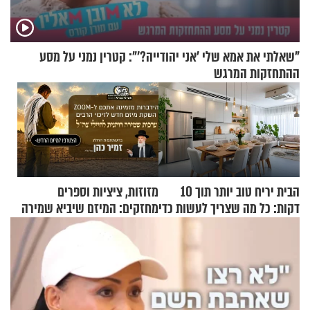
"שאלתי את אמא שלי 'אני יהודייה?'": קטרין נמני על מסע
ההתחזקות המרגש
הבית יריח טוב יותר תוך 10
מזוזות, ציציות וספרים
דקות: כל מה שצריך לעשות כדי
מחזקים: המיזם שיביא שמירה
לרענן את הבית
רוחנית לאלפי חיילי צה"ל