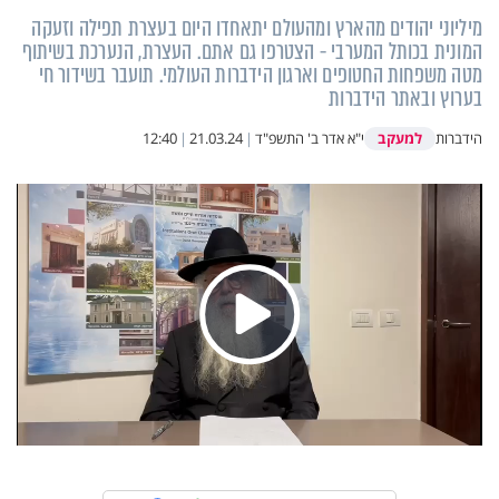
מיליוני יהודים מהארץ ומהעולם יתאחדו היום בעצרת תפילה וזעקה
המונית בכותל המערבי - הצטרפו גם אתם. העצרת, הנערכת בשיתוף
מטה משפחות החטופים וארגון הידברות העולמי. תועבר בשידור חי
בערוץ ובאתר הידברות
למעקב
הידברות
י"א אדר ב' התשפ"ד
|
21.03.24
|
12:40
Play
Video