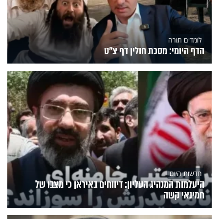
לומדים תורה
הדף היומי: מסכת חולין דף צ"ט
חדשות היום
היעלמות המנהיג העליון: דיווחים באיראן כי מצבו של
חמינאי קשה