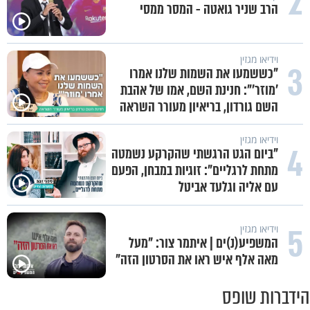
2
את זה? זוגיות במבחן, הפעם עם
יהודית ואלתר כהן
3
זוגיות ונישואין
ערוץ הידברות לצפייה ישירה - שידור
חי
4
וידיאו מגזין
"ניסו לחטוף אותי פעמיים": מוטי
כהנא בריאיון נוקב
5
וידיאו מגזין
קוד פתוח | דניאל ברגר: "ה-7
באוקטובר גרם לי לחפש תשובות"
הידברות שופס