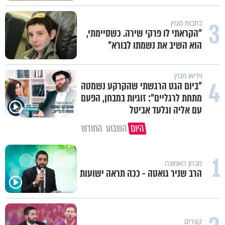
3
תכני הידברות
אחי, מחכים רק לך: יום התפילין
העולמי מגיע לתל אביב
תכני הידברות
4
מה הסיכוי להתחתן בגיל 37? הפעולה
שסיימה עשור של אכזבות והובילה
לחופה
היום
השבוע
החודש
וידיאו מגזין
1
"שאלתי את אמא שלי 'אני יהודייה?'":
קטרין נמני על מסע ההתחזקות
המרגש
וידיאו מגזין
פגיעה עצמית וחרדות – איך מכילים