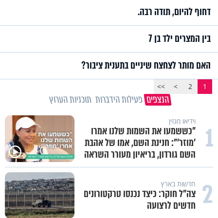
דחוף להיום, תודה רבה.
בין המצרים ילד בן 7
האם מותר לצחצח שיניים בתענית ציבור?
>>
>
2
1
הנצפים
פעילות הידברות
תוכניות הערוץ
תכני הידברות
1
מזוזות, ציציות וספרים מחזקים:
המיזם שיביא שמירה רוחנית לאלפי
חיילי צה"ל
2
תכני הידברות
לזיווגים, שלום בית וישועות: המשדר
העולמי של ט"ו באב