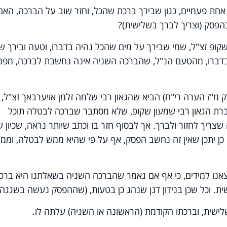
 אחת פעמיים, כגון שבירך ברכת שהכל, וחזר שוב על הברכה, האם
פסק (וצריך לברך בשלישית)?
שקופ זצ"ל, שמי שבירך על מים שהכל נהיה בדברו, וטעה ובירך ש
דברו, מהטעם הנ"ל, שהברכה השניה אינה נחשבת לברכה, מפני
מ"ז הערה רי"ח) הביא שהגאון רבי שלמה זלמן אויערבאך זצ"ל,
ת הגאון רבי שמעון שקופ, שלא מסתבר שברכה לבטלה תוכל
צריך לחזור ולברך. אך לבסוף חזר בו וכתב שיותר נראה, שכיון 
 כן יתכן שאין זה נחשב הפסק, אף על פי שהיא ממש לבטלה, וממי
צאנו למידים, כי אף אם נאמר שהברכה השניה בשאלתנו היא ברכ
ת. וכל שכן בנידון דנן שנהג כן בטעות, (שההפסק נעשה בשגגה)
ישית, וברכתו הקודמת (הראשונה או השניה) עלתה לו.