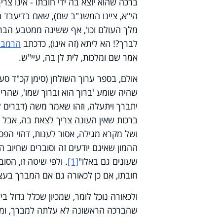
ברכה שהוא יוצא בה ידי חובתו - אינו צר
הי"א, ציינו המשנ"ב שם), שאם בדיעבד המ
מלך העולם וכו', אף ששינה ממטבע הברכה
לברך?! הא ליתא (זה אינו), כדכתב
הרמב"
אמר שם ומלכות, לית לן בה, עיי"ש.
אולם, בספר ערוך השולחן (סימן קכ"ד סעי
שהיה שומע 'ברוך הוא וברוך שמו', שהרי 
יתברך ויתעלה, וזהו שאמר משה (דברים ל"ב, ג')
ברכות שאין העונה צריך לצאת בה, אבל 
ושל מקרא מגילה, אסור לענות, דהוי הפס
ההמון שאינם יודעים זה וסוברים שחיוב ה
שעונים גם באלו"
[1]
. ולפי שיטה זו, הסו
חובתו, אם כן לכאורה גם אם המברך בע
ולכאורה נוכל לומר, שמכיון שכלל גדול בי
שהברכה הראשונה לא עלתה למברך, וממי