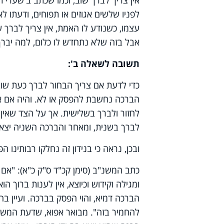
אין צריך לברך שוב, וכמו שכתב ב'שערי תש
לפניו שלשים אגוזים או תפוחים, ודעתו ל
עצמו, כשנודע לו האמת, אין צריך לברך ש
אבל בזה שלא נתחדש לו כלום, למה יברך".
תשובה לשאלה ב':
כדי לדעת אם צריך הבחור לברך כעת שוב,
הברכה נחשבת להפסק או לא. והיה אם אמ
לחזור ולברך בשלישית. אך על הצד שאין 
לברך בשנית, ומאחר והברכה השניה יצא
ובכן, נראה כי בנידון זה נחלקו רבותינו הפ
כתב המשנ"ב (סימן קכ"ד ס"ק כ"א): "אם 
ומגילה וקידוש וכיוצא, אין לענות ברוך ה
הברכה דמיא, והוי הפסק בברכה. ועיין בחי
להחמיר בזה". מבואר אפוא, שדעת המשנ