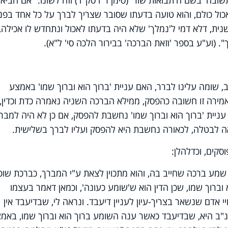
ובה' בשם ה'תבואות שור' (סימן ר"ו סק"ד) וזה לשונו: "אם הביאו
אכול כולם, והוא טועה בדעתו שסובר שצריך לברך על כל אחד בפני
נית, דלא דמי ל'נמלך' שלא היה בדעתו לאכול ונתחדש לו אכילה,
 (וע"ע בספר 'וזאת הברכה' בבירור הלכה סי' ל"א).
 שומה עלינו לברר, האם עניית 'ברוך הוא וברוך שמו' באמצע
ירה זו חשובה כהפסק, ממילא הברכה השניה נאמרה כדת וכדין, ו
עניית 'ברוך הוא וברוך שמו' נחשבת להפסק, אם כן לא היה למבר
ה לבטלה, לכאורה נחשבת היא להפסק ועליו לברך בשלישית.
וסקים, וכדלהלן:
שמע ברכה שחייב בה, והוא מתכוין לצאת ע"י המברך, כברכת שופ
וא וברוך שמו, שכן הדין הוא ש'שומע כעונה', וכמאן דאמר בעצמו
י אדם שנשאר בצריך-עיון לעניין דיעבד. ונראה לי, שבדיעבד אין
"ב היא, שבדיעבד כאשר ענה השומע ברוך הוא וברוך שמו, באמ