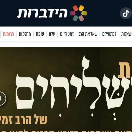
למתחילים
שאל את הרב
זמני היום
עלון
שופס
מחלקות
תרומות