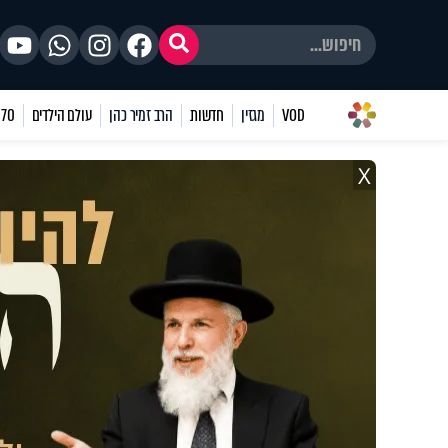
VOD
מגזין
חדשות
הרב זמיר כהן
עולם הילדים
70 שאלות
X