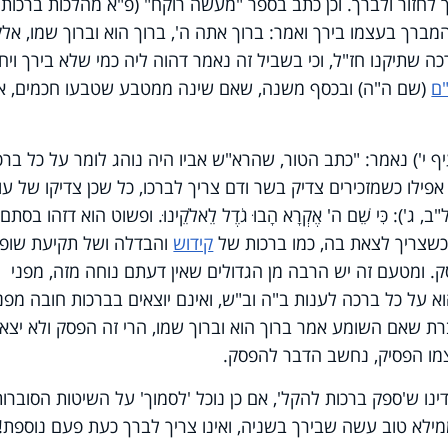
יך לחזור ולברך. וכן כתב בספר "מעשה רוקח" (פ"א מהלכות ברכות
ברך בעצמו בירך ואמר: ברוך אתה ה', ברוך הוא וברוך שמו, אלק
 שתיקנו חז"ל, וכי בשביל זה נאמר דהוה ליה כמי שלא בירך ויחז
ם
(שם ה"ה) ובכסף משנה, שאם שינה ממטבע שטבעו חכמים, א
ף י') נאמר: "כתב הטור, שהרא"ש אביו היה נוהג לומר על כל בר
אפילו כשמזכירים צדיק בשר ודם צריך לברכו, כל שכן צדיקו של עו
: כִּי שֵׁם ה' אֶקְרָא הָבוּ גֹדֶל לֵאלֹקֵינוּ. ופשוט הוא דזהו בסתם
כשצריך לצאת בה, כמו ברכות של
קידוש
והבדלה ושל תקיעת שופ
ק. ומטעם זה יש הרבה מן הגדולים שאין דעתם נוחה מזה, מפני
וא על כל ברכה לענות ב"ה וב"ש, ואינם יוצאים בברכות חובה מפני
ברת שאם השומע אמר ברוך הוא וברוך שמו, הרי זה הפסק ולא יצא י
צמו הפסיק, נחשב הדבר להפסק.
דינו ש'ספק ברכות להקל', אם כן נוכל 'לסמוך' על השיטות הסוברו
לא טוב עשה שבירך בשניה, ואינו צריך לברך כעת פעם נוספת!