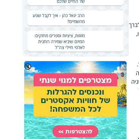
של החיים שלכם
הרב יגאל כהן - איך לקבל שפע
מהשמיים?
ברך
,
מזוזות, ציציות וספרים מחזקים:
המיזם שיביא שמירה רוחנית
לאלפי חיילי צה"ל
X
🔇
ה
יה