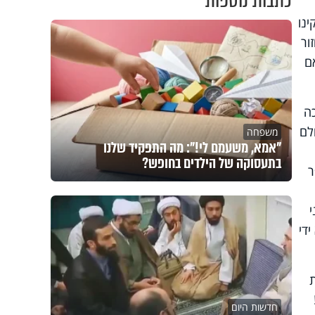
כתבות נוספות
ינו
ור
ם
כה
לם
משפחה
"אמא, משעמם לי!": מה התפקיד שלנו
בתעסוקה של הילדים בחופש?
ר
די
ת
חדשות היום