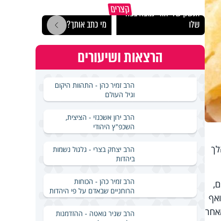
הרצל
קצרים
הנשק של יהודי נמצא בפה
לארץ
שלו
מי כתב אותך?
באירא
הרצאות ושיעורים
הרב זמיר כהן - התהוות היקום
וגיל העולם
הרב ירון אשכנזי - הציצית,
השכפ"ץ היהודי
לך
הרב יצחק בצרי - גלגול נשמות
ביהדות
הרב זמיר כהן - הכוחות
ם,
הרוחניים שבאדם על פי היהדות
ואף
מאחר
הרב שניר גואטה - ההזדמנות