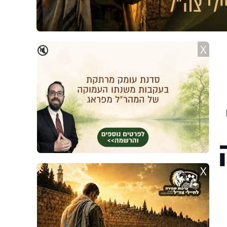
X
🔇
X