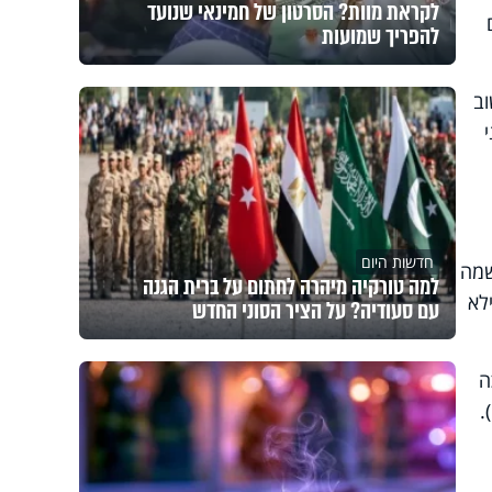
לקראת מוות? הסרטון של חמינאי שנועד
להפריך שמועות
וב
חדשות היום
שמה
למה טורקיה מיהרה לחתום על ברית הגנה
לא
עם סעודיה? על הציר הסוני החדש
ה
.