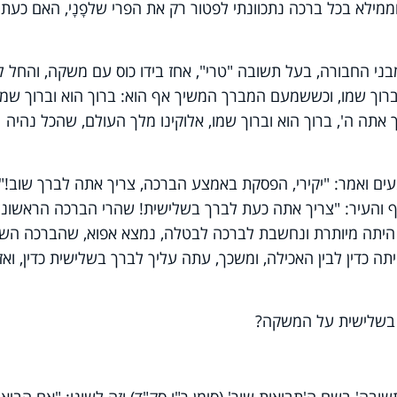
ממילא בכל ברכה נתכוונתי לפטור רק את הפרי שלפָנָי, האם כעת
י החבורה, בעל תשובה "טרי", אחז בידו כוס עם משקה, והחל ל
וברוך שמו, וכששמעם המברך המשיך אף הוא: ברוך הוא וברוך שמו
ך אתה ה', ברוך הוא וברוך שמו, אלוקינו מלך העולם, שהכל נהיה
ם ואמר: "יקירי, הפסקת באמצע הברכה, צריך אתה לברך שוב!".
וסף והעיר: "צריך אתה כעת לברך בשלישית! שהרי הברכה הראשונ
היתה מיותרת ונחשבת לברכה לבטלה, נמצא אפוא, שהברכה השנ
כדין לבין האכילה, ומשכך, עתה עליך לברך בשלישית כדין, ואז
 בשלישית על המשקה?