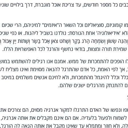
כבים כל מספר חודשים, עד צריכת אוכל מוגברת, דרך בילויים שוני
 קומוניזם, סוציאליזם וכל השאר ה"איזמים" למיניהם, הרי שכיום 
א 'אידיאולוגיה' אחת הגורסת: נולדנו בשביל ליהנות. או כפי שניס
וֹן וְשִׂמְחָה הָרֹג בָּקָר וְשָׁחֹט צֹאן אָכֹל בָּשָׂר וְשָׁתוֹת יָיִן אָכוֹל וְש
אי שמירת תורה ומצוות, בודאי נחשף והורגל לכל האפשרויות הללו.
ו הופכים להתמכרות של ממש. אמנם אנו רגילים להשתמש במוש
, אך לפי האמת, כל אדם שהתרגל להנאה מסוימת ואינו מצליח לש
 כלל וכלל להיגמל מהתמכרות, ולא לחינם אנשים משלמים במיטב
הם להתנתק מהרגלים ישנים שלהם.
ופו ונפשו של האדם התרגלו למקור אנרגיה מסוים, הם צורכים את
לשמוח ולפעול בלעדיה. אם הם אינם מקבלים את אותה אנרגיה,
ולה, ולא חוזר ומתמלא עד שאינו מקבל את אותה הנאה לה הורגל.