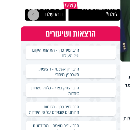
קצרים
מדוע האמונה נמשלה
גם ׳הרע׳ זה הרחמים של
האם מ
למלח?
בורא עולם
בשבת
הרצאות ושיעורים
הרב זמיר כהן - התהוות היקום
וגיל העולם
הרב ירון אשכנזי - הציצית,
השכפ"ץ היהודי
חר
הרב יצחק בצרי - גלגול נשמות
ביהדות
הרב זמיר כהן - הכוחות
הרוחניים שבאדם על פי היהדות
ות
הרב שניר גואטה - ההזדמנות