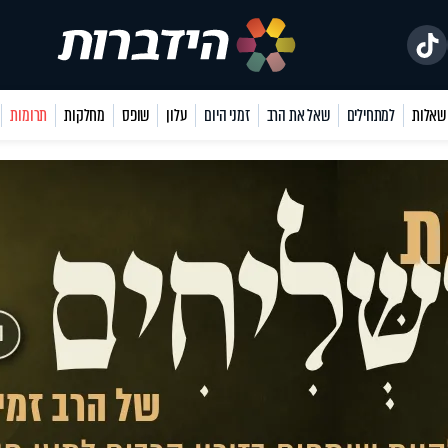
למתחילים
שאל את הרב
זמני היום
עלון
שופס
מחלקות
תרומות