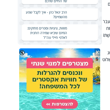
של החיים שלכם
ם
הרב יגאל כהן - איך לקבל שפע
מהשמיים?
עבר
ח
מזוזות, ציציות וספרים מחזקים:
המיזם שיביא שמירה רוחנית
ָׁתוֹ
לאלפי חיילי צה"ל
X
🔇
ג
לוט