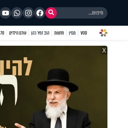
VOD
מגזין
חדשות
הרב זמיר כהן
עולם הילדים
70 שאלות
X