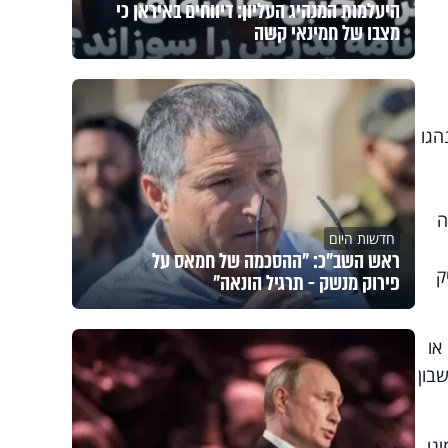
היעלמות המנהיג העליון: דיווחים באיראן כי
מצבו של חמינאי קשה
הגו
ה
חדשות היום
ראש השב"כ: "ההסכמה של חמאס על
ק
פירוק מנשק - תרגיל הונאה"
או
בון
נו