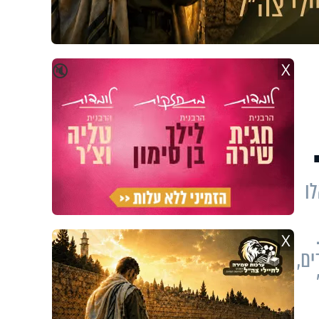
X
🔇
ו
X
ם,