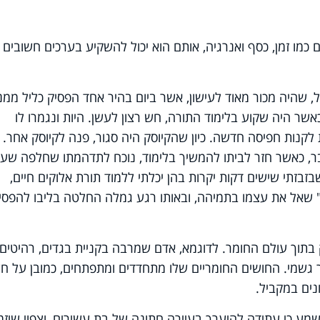
כמו זמן, כסף ואנרגיה, אותם הוא יכול להשקיע בערכים חשובים
שהיה מכור מאוד לעישון, אשר ביום בהיר אחד הפסיק כליל ממנ
שר היה שקוע בלימוד התורה, חש רצון לעשן. היות ונגמרו לו
 לקנות חפיסה חדשה. כיון שהקיוסק היה סגור, פנה לקיוסק אחר.
 דבר, כאשר חזר לביתו להמשיך בלימוד, נוכח לתדהמתו שחלפה שע
בזתי שישים דקות יקרות בהן יכלתי ללמוד תורת אלוקים חיים,
 שאל את עצמו בתמיהה, ובאותו רגע גמלה החלטה בליבו להפסי
תוך עולם החומר. לדוגמא, אדם שמרבה בקניית בגדים, רהיטים 
תר גשמי. החושים החומריים שלו מתחדדים ומתפתחים, כמובן על חש
נים במקביל.
ע כי עתידה להיערך בעיירה חתונה של בת עשירים, וצפוי שיזמי