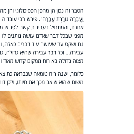
הסבר זה נכון הן מהפן הפסיכולוגי והן מהפן ה
וַעֲבֵרָה גוֹרֶרֶת עֲבֵרָה". פירש רבי ע
אחרת, והמתחיל בעבירות קשה לפרוש מהם"
מפני שבכל דבר שאדם עושה נותנים לו רו
נח ושקט עד שעושה עוד דברים כאלה, והו
עבירה... וכל דבר עבירה שהיא גדולה, גם
מצוה גדולה בא רוח ממקום קדוש מאוד ו
כלומר, ישנה רוח טומאה שנבראה כתוצאה
משום שהוא שואב מכך את חיותו, ולכן דו