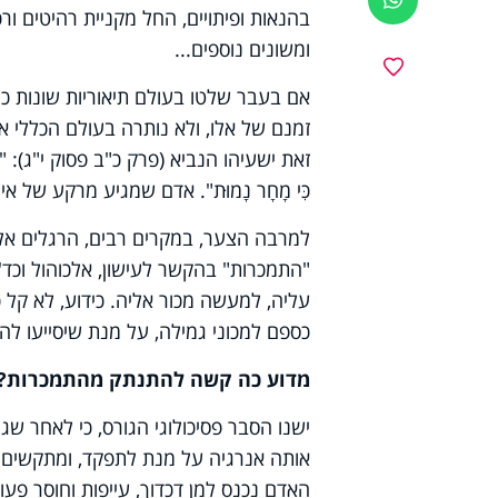
בהנאות ופיתויים, החל מקניית רהיטים ור
ומשונים נוספים...
מועדפים
אם בעבר שלטו בעולם תיאוריות שונות כמו
זמנם של אלו, ולא נותרה בעולם הכללי אל
זאת ישעיהו הנביא (פרק כ"ב פסוק י"ג): "וְהִנֵּה שָׂשׂ
כִּי מָחָר נָמוּת". אדם שמגיע מרקע של 
למרבה הצער, במקרים רבים, הרגלים אל
"התמכרות" בהקשר לעישון, אלכוהול וכד'
עליה, למעשה מכור אליה. כידוע, לא קל
כספם למכוני גמילה, על מנת שיסייעו ל
מדוע כה קשה להתנתק מהתמכרות?
ישנו הסבר פסיכולוגי הגורס, כי לאחר שג
אותה אנרגיה על מנת לתפקד, ומתקשים 
האדם נכנס למן דכדוך, עייפות וחוסר פע