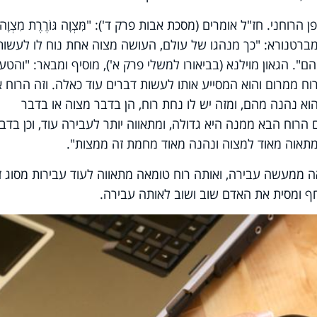
רוחני. חז"ל אומרים (מסכת אבות פרק ד'): "מִּצְוָה גּוֹרֶרֶת מִצְוָה,
ובדיה מברטנורא: "כך מנהגו של עולם, העושה מצוה אחת נוח לו לעשות
. הגאון מוילנא (בביאורו למשלי פרק א'), מוסיף ומבאר: "והטע
ח ממרום והוא המסייע אותו לעשות דברים עוד כאלה. וזה הרוח אי
א נהנה מהם, ומזה יש לו נחת רוח, הן בדבר מצוה או בדבר
 הרוח הבא ממנה היא גדולה, ומתאווה יותר לעבירה עוד, וכן בדב
מתאוה מאוד למצוה ונהנה מאוד מחמת זה ממצות".
 ממעשה עבירה, ואותה רוח טומאה מתאווה לעוד עבירות מסוג ז
חף ומסית את האדם שוב ושוב לאותה עבירה.