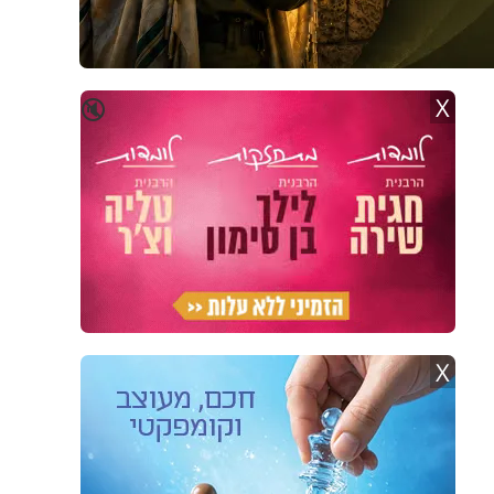
X
🔇
X