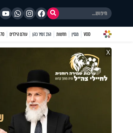
VOD
מגזין
חדשות
הרב זמיר כהן
עולם הילדים
70 שאלות
X