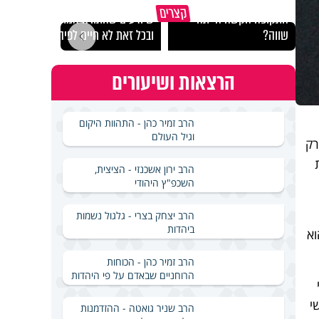
במבט לאחור - האם
איך ייתכן שיש אנשים
איך 
קצרים
התקופה הקשה הייתה
שיודעים שהתורה אמת,
הצלי
שווה?
ובכל זאת לא חיים לפיה?
ארבע
הרצאות ושיעורים
הרב זמיר כהן - התהוות היקום
וגיל העולם
רק
הרב ירון אשכנזי - הציצית,
השכפ"ץ היהודי
הרב יצחק בצרי - גלגול נשמות
ביהדות
וא
הרב זמיר כהן - הכוחות
הרוחניים שבאדם על פי היהדות
י
הרב שניר גואטה - ההזדמנות