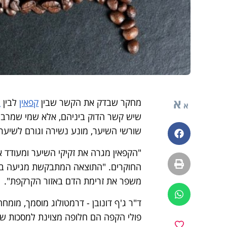
א
מחקר שבדק את הקשר שבין
קפאין
לבין
ב
א
שיש קשר הדוק ביניהם, אלא שמי שמרב
שורשי השיער, מונע נשירה וגורם לשיער ל
פייסבוק
"הקפאין מגרה את זקיקי השיער ומעודד א
הדפסה
החוקרים. "התוצאה המתבקשת מגיעה בצו
משפר את זרימת הדם באזור הקרקפת".
ווטסאפ
ד"ר ג'ף דונובן - דרמטולוג מוסמך, מומ
פולי הקפה הם חלופה מצוינת למסכות שי
מועדפים