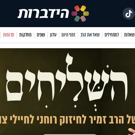
למתחילים
שאל את הרב
זמני היום
עלון
שופס
מחלקות
תרומות