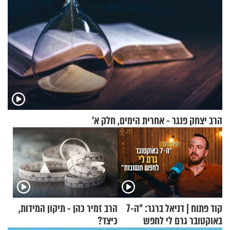
הרב יצחק פנגר - אחרית הימים, חלק א’
קוד פתוח | דניאל ברגר: "ה-7
הרב זמיר כהן - תיקון המידות,
באוקטובר גרם לי לחפש
כיצד?