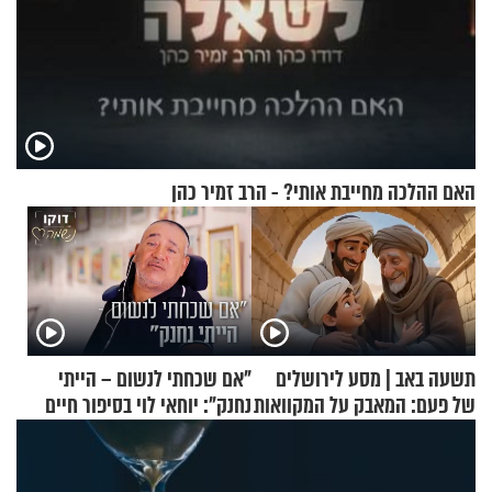
האם ההלכה מחייבת אותי? - הרב זמיר כהן
תשעה באב | מסע לירושלים
"אם שכחתי לנשום – הייתי
של פעם: המאבק על המקוואות
נחנק": יוחאי לוי בסיפור חיים
מעורר השראה