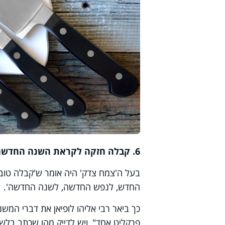
6. קבלה חזקה לקראת השנה החדשה – סנגור עצום ליום הדין
בעל ה'צמח צדק' היה אומר ש'קבלה טוב
החדש, לנפש החדשה, לשנה החדשה'.
כך ביאר רבי אליהו לופיאן את דברי המשנ
פרקליט אחד", ויש לדייק מהו שכתב בלשו