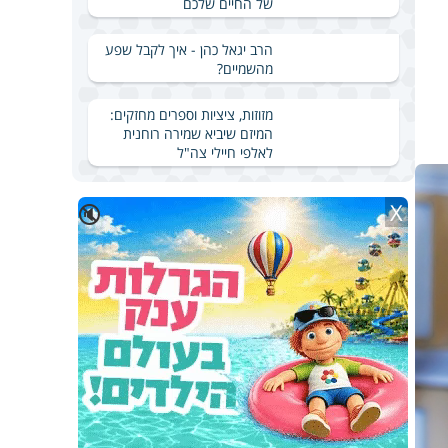
של החיים שלכם
הרב יגאל כהן - איך לקבל שפע
מהשמיים?
מזוזות, ציציות וספרים מחזקים:
המיזם שיביא שמירה רוחנית
לאלפי חיילי צה"ל
X
🔇