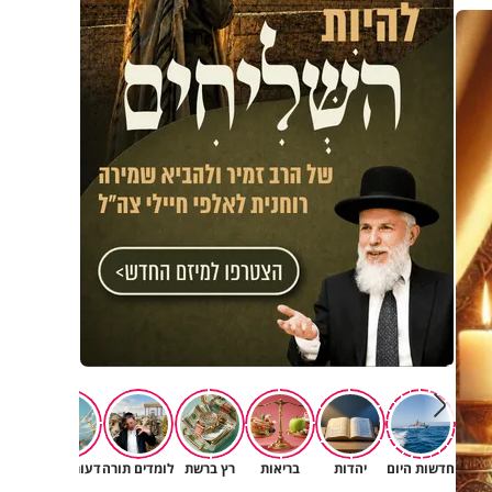
פגיעה
חדשות היום
יהדות
בריאות
רץ ברשת
לומדים תורה
דעות וטורים
תרב