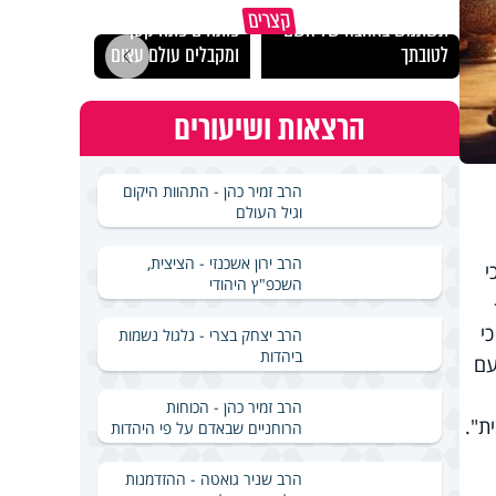
מכילי
קצרים
תשתמש באהבה של השם
פותחים פתח קטן -
במבחן
לטובתך
ומקבלים עולם עצום
ואלתר
הרצאות ושיעורים
הרב זמיר כהן - התהוות היקום
וגיל העולם
הרב ירון אשכנזי - הציצית,
י
השכפ"ץ היהודי
י
הרב יצחק בצרי - גלגול נשמות
ביהדות
עם
הרב זמיר כהן - הכוחות
ת".
הרוחניים שבאדם על פי היהדות
הרב שניר גואטה - ההזדמנות