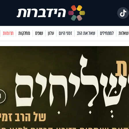
למתחילים
שאל את הרב
זמני היום
עלון
שופס
מחלקות
תרומות