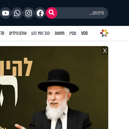
VOD
מגזין
חדשות
הרב זמיר כהן
עולם הילדים
70 שאלות
X