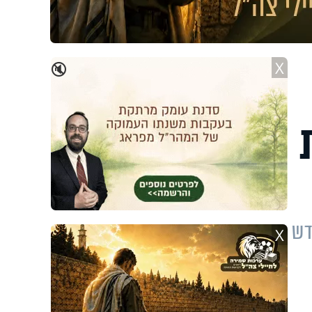
X
🔇
לות
דש
X