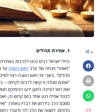
א
1. אמירת תהילים
א
גדולי ישראל רבים נהגו להרבות באמירת
פייסבוק
"מאחרי מנחה של ערב
ראש השנה
עד אח
תהלים". בשני ימי ראש השנה רצוי לסיים 
הדפסה
"אמנם סגולה זו קשה לרבים לקיימה – ב
זאת ראוי לציינה למען ידעו דורותיכם חשי
לבטל אפילו רגע אחד ביום קדוש זה, ויא
ווטסאפ
מסכם הרב בידרמן את דבריו באמרו: "ואין
הדורות, לשפוך את הלב לה' ולעורר רחמי
מועדפים