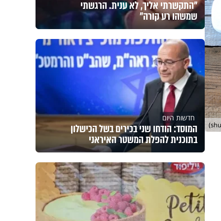
"התקשרתי אליך, לא ענית. הרגשתי
שמשהו רע קורה"
חדשות היום
המוסד: הודחו שני בכירים בשל הכישלון
בתוכנית להפלת המשטר האיראני