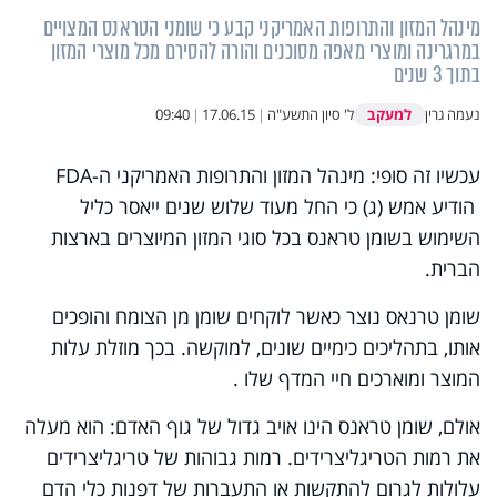
מינהל המזון והתרופות האמריקני קבע כי שומני הטראנס המצויים
במרגרינה ומוצרי מאפה מסוכנים והורה להסירם מכל מוצרי המזון
בתוך 3 שנים
למעקב
נעמה גרין
ל' סיון התשע"ה
|
17.06.15
|
09:40
עכשיו זה סופי: מינהל המזון והתרופות האמריקני ה
FDA-
הודיע אמש (ג) כי החל מעוד שלוש שנים ייאסר כליל
השימוש בשומן טראנס בכל סוגי המזון המיוצרים בארצות
הברית.
שומן טרנאס נוצר כאשר לוקחים שומן מן הצומח והופכים
אותו, בתהליכים כימיים שונים, למוקשה. בכך מוזלת עלות
המוצר ומוארכים חיי המדף שלו
.
אולם, שומן טראנס הינו אויב גדול של גוף האדם: הוא מעלה
את רמות הטריגליצרידים. רמות גבוהות של טריגליצרידים
עלולות לגרום להתקשות או התעברות של דפנות כלי הדם