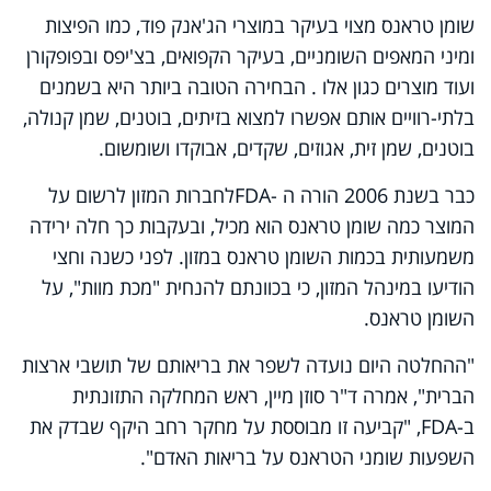
שומן טראנס מצוי בעיקר במוצרי הג'אנק פוד, כמו הפיצות
ומיני המאפים השומניים, בעיקר הקפואים, בצ'יפס ובפופקורן
ועוד מוצרים כגון אלו
.
הבחירה הטובה ביותר היא בשמנים
בלתי-רוויים אותם אפשרו למצוא בזיתים, בוטנים, שמן קנולה,
בוטנים, שמן זית, אגוזים, שקדים, אבוקדו ושומשום.
כבר בשנת 2006 הורה ה
FDA-
לחברות המזון לרשום על
המוצר כמה שומן טראנס הוא מכיל, ובעקבות כך חלה ירידה
משמעותית בכמות השומן טראנס במזון. לפני כשנה וחצי
הודיעו במינהל המזון, כי בכוונתם להנחית "מכת מוות", על
השומן טראנס.
"ההחלטה היום נועדה לשפר את בריאותם של תושבי ארצות
הברית", אמרה ד"ר סוזן מיין, ראש המחלקה התזונתית
ב
FDA-
, "קביעה זו מבוססת על מחקר רחב היקף שבדק את
השפעות שומני הטראנס על בריאות האדם".