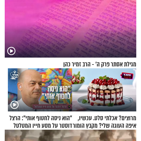
מגילת אסתר פרק ה’ - הרב זמיר כהן
מרוצים? אכלתי סלט. עכשיו,
"הוא ניסה לחטוף אותי": הרצל
איפה העוגה שלי? מקבץ הומור
דוסטר על מסע חייו המטלטל
כייפי מספר 1