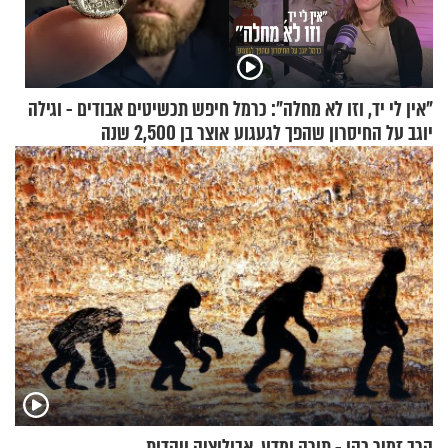
"אין לי יד, וזו לא מחלה": כרמל
חיפש תכשיטים אבודים - וגילה
יוגב על החיסרון שהפך לגעגוע
אוצר בן 2,500 שנה
הרב זמיר כהן - תורה ומדע, אבולוציה ויהדות