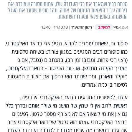
מנתח בכיר שמאבד את כלי העבודה שלו, אחות מסורה שמוכרת את
דירתה עבור הוצאות הניתוח של אחיה, ונהג מונית שסוגר את מעגל
ההשגחה באופן פלאי ומעורר השתאות
למעקב
א.מ. אמיץ
י' חשון התשע"ד
|
14.10.13
|
13:40
סיפור זה, שאתם עומדים לקרוא, הגיע אלי בדואר האלקטרוני,
כמו סיפורים רבים המגיעים במגוון צורות: בשיחה טלפונית
(רצוי הכי פחות, ומבזבז זמן רב), במכתבים (נסבל, אם כי
מצריך הקלדה מחדש), או - וזה הכי טוב - בדואר האלקטרוני,
מוקלד ומאורגן, ומה שנותר הוא להפוך את השורות המעטות
לסיפור בן כמה עמודים.
אולם, לסיפורים המגיעים בדואר האלקטרוני יש בעיה.
ראשית, לרוב אין לי שמץ של מושג מי שולח אותם ובדרך כלל
גם אין את מי לשאול אם לא מצורף מספר טלפון. לפעמים
הדואר האלקטרוני עצמו הוא גלגול של דואר אלקטרוני אחר
שהועבר במשך כמה שנים מכתובת לכתובת ואין דרך לעלות