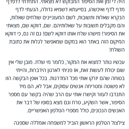
היה לי זמן ואת הסיפור המבוקש לא מצאתי. התחלתי לדפדף
מדף לדף ואיכשהו, בסייעתא דשמיא גדולה, הגעתי לדף
הנקרא שאלות ותשובות, לשם המעוניינים שולחים שאלות,
והם מקבלים תשובות על שאלותיהם. שם, דווקא שם, מצאתי
את הסיפור! מישהו שלח אותו דווקא לשם! גם זה נס, כי דווקא
המיקום הזה באתר הוא במקום שמאפשר לגלות את כתובת
השולח!
עכשיו נותר למצוא את המקור, כלומר מי שלח. מובן שלי אין
שום יכולת לעשות זאת, אז פניתי לארגון הידברות, והייתי
בטוחה שהם יזרקו אותי מכל המדרגות. בכל אופן הבקשה הזו
לא פשוטה ומטריחה אנשים עסוקים, אבל לא, הם מיד
התנדבו לעזור וקישרו אותי עם הרב שהיה בקשר עם מספר
הסיפור, אשר השקיע, טרח וגם מצא בסופו של דבר את
האנשים הנכונים, כולל מספרי הטלפון האפשריים.
צילצול הטלפון הראשון הוביל למשפחה אומללה שספגה