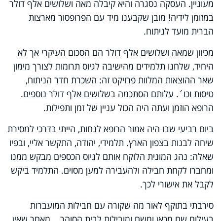
מעוניין. העסקה נסגרה והיא קיבלה מאה ושלושים אלף דולר
במזומן לידיה! מובן שקבענו מיד עם הפרופסור מארצות
הברית מועד לניתוח.
מכיוון שמאה ושלושים אלף דולר הם הסכום העיקרי אך לא
היחיד, שלחנו תלמידים מהישיבה לגיוס תרומות לצורך מימון
שאר ההוצאות המלוות פרויקט זה: השכרת חדר הניתוח,
טיסות וכו´. עלותם הסתכמה בשלושים אלף דולר נוספים.
הרופא הוזמן ועתה היה הכול עניין של זמן ותפילות.
ביום רביעי שבו היה אמור הרופא לנחות, הייתי בדרכי למסירת
שיחה לבנות בצפון הארץ. תלמידי, יהודה, התקשר אליי, ובפיו
שאלה: נהג המונית הלוקח אותם לגיוס הכספים מבקש ממנו
ומחברו לקחת חבילה ולהעבירה למען מסוים. התלמיד ביקש
לקבל את אישורי לכך.
סירבתי בתוקף לאור מה שקורה עם חבילות המועברות
בעילום שם מכאן ומשם ומובילות לבית הסוהר... מאחר שאין