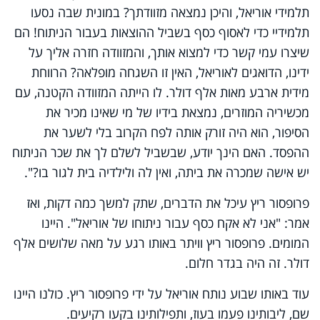
תלמידי אוריאל, והיכן נמצאה מזוודתך? במונית שבה נסעו
תלמידיי כדי לאסוף כסף בשביל ההוצאות בעבור הניתוח! הם
שיצרו עמי קשר כדי למצוא אותך, והמזוודה חזרה אליך על
ידינו, הדואגים לאוריאל, האין זו השגחה מופלאה? הרווחת
מידית ארבע מאות אלף דולר. לו הייתה המזוודה הקטנה, עם
מכשיריה המוזרים, נמצאת בידיו של מי שאינו מכיר את
הסיפור, הוא היה זורק אותה לפח הקרוב בלי לשער את
ההפסד. האם הינך יודע, שבשביל לשלם לך את שכר הניתוח
יש אישה שמכרה את ביתה, ואין לה ולילדיה בית לגור בו?".
פרופסור ריץ עיכל את הדברים, שתק למשך כמה דקות, ואז
אמר: "אני לא אקח כסף עבור ניתוחו של אוריאל". היינו
המומים. פרופסור ריץ וויתר באותו רגע על מאה שלושים אלף
דולר. זה היה בגדר חלום.
עוד באותו שבוע נותח אוריאל על ידי פרופסור ריץ. כולנו היינו
שם, ליבותינו פעמו בעוז, ותפילותינו בקעו רקיעים.