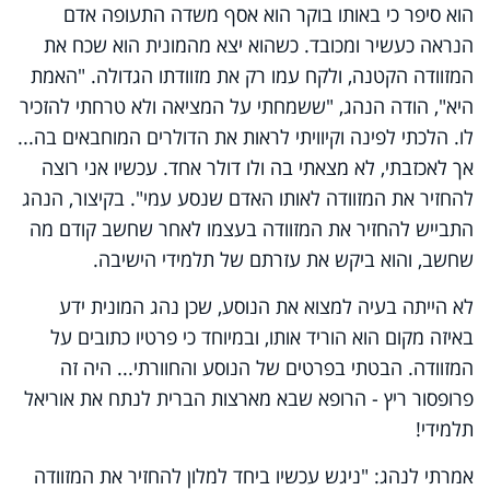
הוא סיפר כי באותו בוקר הוא אסף משדה התעופה אדם
הנראה כעשיר ומכובד. כשהוא יצא מהמונית הוא שכח את
המזוודה הקטנה, ולקח עמו רק את מזוודתו הגדולה. "האמת
היא", הודה הנהג, "ששמחתי על המציאה ולא טרחתי להזכיר
לו. הלכתי לפינה וקיוויתי לראות את הדולרים המוחבאים בה...
אך לאכזבתי, לא מצאתי בה ולו דולר אחד. עכשיו אני רוצה
להחזיר את המזוודה לאותו האדם שנסע עמי". בקיצור, הנהג
התבייש להחזיר את המזוודה בעצמו לאחר שחשב קודם מה
שחשב, והוא ביקש את עזרתם של תלמידי הישיבה.
לא הייתה בעיה למצוא את הנוסע, שכן נהג המונית ידע
באיזה מקום הוא הוריד אותו, ובמיוחד כי פרטיו כתובים על
המזוודה. הבטתי בפרטים של הנוסע והחוורתי... היה זה
פרופסור ריץ - הרופא שבא מארצות הברית לנתח את אוריאל
תלמידי!
אמרתי לנהג: "ניגש עכשיו ביחד למלון להחזיר את המזוודה