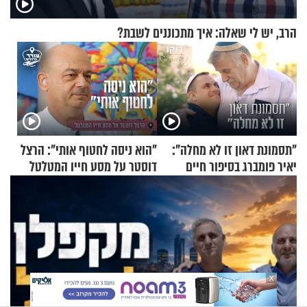
הרב, יש לי שאלה: איך מתכוננים לשבת?
"תסמונת דאון זו לא מחלה":
"הוא ניסה לחטוף אותי": הרצל
יאיר פומברג בסיפור חיים
דוסטר על מסע חייו המטלטל
מעורר השראה
X