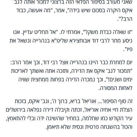
שאני מעורב בסיפור הפלאי הזה ברצוני למכור אותה לגב´
איקס היקרה בסכום שיש בידה", אמר, "מה אעשה, כבוד
הרב?".
"זו שאלה כבדת משקל", אמרתי לו. "אל תחליט עדיין. אנו
ניסע מחר לרבי דוד אבוחצירא שליט"א בנהרייה ונשאל את
פיו".
יום למחרת כבר היינו בנהרייה אצל רבי דוד, וכך אמר הרב:
"תמכור לגב' איקס את הדירה, ותזכה אתה ואשתך לאריכות
ימים ושנים!", וכך נמכרה הדירה בפחות ממחצית שוויה
לאחות המסורה.
זה סוף הסיפור... אוריאל בריא, ברוך ה', וגב' איקס, בזכות
הצלת חיי אחיה אוריאל, זכתה וקיבלה דירה נפלאה בירושלים
עיר הקודש כמו שחלמה, במחיר שהשיגה ידה ובלי להתאמץ,
והכול בהשגחה פרטית ונסית שלא תיאמן.