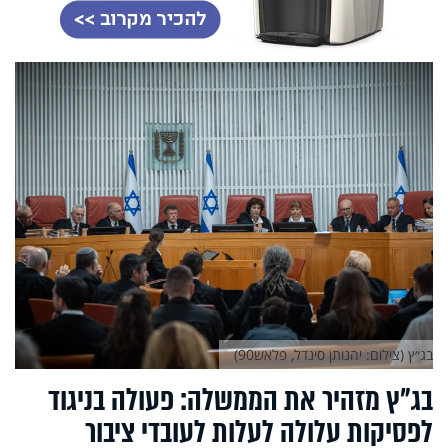
בג״ץ (צילום: יהנותן סינדל, פלאש90)
בג"ץ מזהיר את הממשלה: פעולה בניגוד
לפסיקות עלולה לעלות לעובדי ציבור