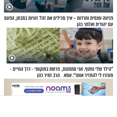
פגיעה עצמית וחרדות – איך מכילים את זה? זוגיות במבחן, הפעם
עם יהודית ואלתר כהן
"הילד שלי נחטף. אני מתחננת,
פרשת בחוקותי - דרך החיים -
תעזרו לי להחזיר אותו": אמא
הרב זמיר כהן
של יובל בן ה-4 בריאיון דומע
X