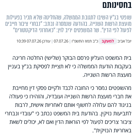
בחסינותם
שופטי בג"ץ השיבו לתגובת הממשלה, שהחליטה שלא תכיר בפעילות
מועצת הרשות השנייה. בהודעה שנמסרה נכתב: "נבחרי ציבור חייבים
לפעול לפי הדין". שר המשפטים יריב לוין: "כאחרוני הדיקטטורים"
למעקב
יובל אביב
כ"ב תמוז התשפ"ו
|
07.07.26
|
עודכן
07.07.26 10:39
בית המשפט העליון פרסם הבוקר (שלישי) החלטה חריגה
בעקבות הודעת הממשלה כי לא תציית לפסיקת בג"ץ בעניין
מועצת הרשות השנייה.
מהשופטים נמסר כי החובה לכבד ולקיים פסקי דין מחייבת
את
חברי מועצת הרשות השנייה ועובדיה
, והזהירו
כי פעולה
בניגוד להם עלולה לחשוף אותם לאחריות אישית, לרבות
לתביעות נזיקין.
בהודעת בית המשפט נכתב כי "עובדי ונבחרי
ציבור צריכים לפעול לפי הוראות הדין ואם לא, יכולים לשאת
באחריות הנזיקית".