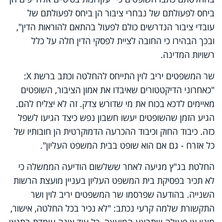
ביחס לפעולתם של נבחרי ציבור הן ביחס לפעולתם של
עובדי ציבור הנדרשים כולם לפעול בהתאם להוראות הדין",
ובכך הבהירו כי החובה לציית לפסקי הדין חלה על כלל
רשויות המדינה.
שר המשפטים יריב לוין התייחס להחלטה וכתב ברשת X:
"כאחרוני הדיקטטורים שאיבדו את אמון הציבור, השופטים
מאיימים לדכא בכוח את מי שדורש צדק. זה לא יצליח להם.
הגיע הזמן שהשופטים יעשו חשבון נפש כיצד הגיעו לשפל
כזה. כיבוד החוק וכיבוד ההכרעה הדמוקרטית הן חובותיו של
כל אזרח - גם אם הוא שופט בבית המשפט העליון".
החלטת בג"ץ מגיעה לאחר ששלשום הודיעה הממשלה כי
לא תכיר בפסיקת בית המשפט העליון בעניין מועצת הרשות
השנייה. בהודעה שפרסמו שר המשפטים יריב לוין ושר
התקשורת שלמה קרעי נכתב: "לא נכיר בכל החלטה, אישור,
מינוי או פעולה שתבצע המועצה, כל עוד אינה עומדת בתנאי