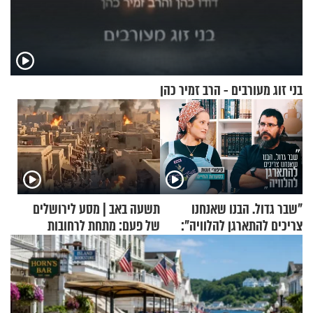
בני זוג מעורבים - הרב זמיר כהן
"שבר גדול. הבנו שאנחנו
תשעה באב | מסע לירושלים
צריכים להתארגן להלוויה":
של פעם: מתחת לרחובות
זוגיות במבחן, הפעם עם מרים
ירושלים
וגד דנינו