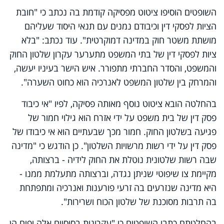
השופטים הוסיפו ציטוט מפסיקה קודמת בה נכתב כי "חובת
הציות לפסקי דין וכיבודם נמנים עם תנאי היסוד שעליהם
מושתת משטר חוק במדינה דמוקרטית". עוד נכתב: "בלא
ציות לפסקי דין של בתי המשפט מתערער עקרון שלטון החוק
והמשפט, והסדר החברתי מתפורר. איש הישר בעיניו יעשה,
והמרחק בין שלטון המשפט לאנרכיה הוא כחוט השערה".
בהחלטה הובא ציטוט נוסף מאותה פסיקה, לפיו "אי כיבוד
פסק דין של בית משפט על ידי אזרח הוא גילוי חמור של
פגיעה בשלטון החוק. חמור מכך שבעתיים הוא אי כיבודו של
פסק דין על ידי רשות מרשויות השלטון". כן הודגש כי "מדינה
שבה רשות שלטונית נוטלת את החוק לידיה - ברצותה,
מקיימת צו שיפוטי שניתן נגדה, וברצותה מתעלמת ממנו -
היא מדינה שנזרעים בה זרעי פורענות ואנרכיה ומתפתחת
בה תרבות מסוכנת של שלטון הכוח ושרירות".
בהחלטתם כתבו השופטים כי "עקרונות בסיסיים אלה יפים הן