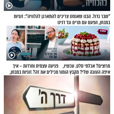
"שבר גדול. הבנו שאנחנו צריכים להתארגן להלוויה": זוגיות
במבחן, הפעם עם מרים וגד דנינו
מרוצים? אכלתי סלט. עכשיו,
פגיעה עצמית וחרדות – איך
איפה העוגה שלי? מקבץ הומור
מכילים את זה? זוגיות במבחן,
כייפי מספר 1
הפעם עם יהודית ואלתר כהן