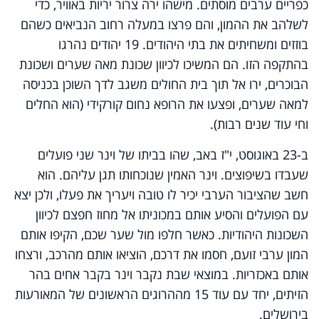
כפריים ערבים מוסתים. מישהו ירה צרור יריות באוויר, כדי
לשלהב את ההמון, והם פרצו במעלה רחוב הנביאים כשהם
בוזזים ומשחיתים את בתי היהודים. 19 יהודים נהרגו
בהתקפה הזו. הם המשיכו לכיוון שכונת מאה שערים ושכונת
הבוכרים, ירו אל תוך בית החולים משגב לדך השוכן בכניסה
למאה שערים, ופצעו את הרופא נחום קורקידי (הוא החלים
וחי עוד שנים רבות).
ב-23 באוגוסט, י"ז באב, שהו בביתו של וינר שני פועלים
שעבדו בשיפוצים. וינר האמין שנוכחותו תגן עליהם. הוא
חשב שהציבור הערבי יכיר לו טובה ויעריך את פעלו, ולכן יצא
עם הפועלים והסיע אותם במכוניתו אל מחוז חפצם לכיוון
השכונות היהודיות. כאשר חלפו מול שער שכם, הקיפו אותם
המון ערבי זועם, חסמו את דרכם, הוציאו אותם מהרכב, ורצחו
אותם באכזריות. במוצאי שבת נקבר וינר בקבר אחים בהר
הזיתים, יחד עם עוד 15 מההרוגים הראשונים של המאורעות
בירושלים.