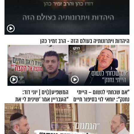
היהדות ויתרונותיה בעולם הזה - הרב זמיר כהן
"אם שכחתי לנשום – הייתי
המשפיע(נ)ים | יוני דוד:
נחנק": יוחאי לוי בסיפור חיים
"העבריין אמר 'שינית לי את
מעורר השראה
החיים מהקצה אל הקצה'"