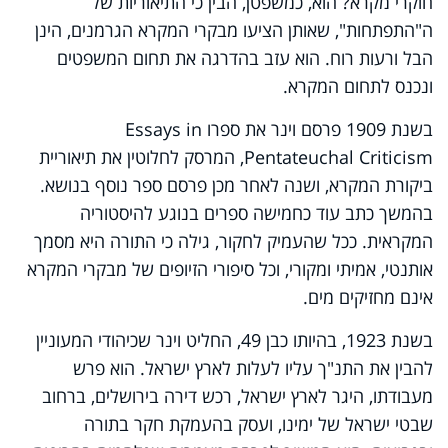
חוקרי מקרא? הוא, כמשפטן, הבין כי התיאוריות של
ה"התפתחות", שאותן הציעו מבקרי המקרא הגרמנים, הינן
הבל ורעות רוח. הוא עזב בהדרגה את תחום המשפטים
ונכנס לתחום המקרא.
בשנת 1909 פרסם וינר את ספרו Essays in
Pentateuchal Criticism, המרסק לחלוטין את תיאוריית
ביקורת המקרא, ושנה לאחר מכן פרסם ספר נוסף בנושא.
בהמשך כתב עוד כחמישה ספרים בנוגע להיסטוריה
המקראית. ככל שהעמיק לחקור, גילה כי התורה היא מסמך
אותנטי, אמיתי ומקורי, וכל סיפורי הזיופים של מבקרי המקרא
אינם מחזיקים מים.
בשנת 1923, בהיותו כבן 49, החליט וינר שכיהודי המעוניין
להבין את התנ"ך עליו לעלות לארץ ישראל. הוא פרש
מעבודתו, היגר לארץ ישראל, רכש דירה בירושלים, ברחוב
שבטי ישראל של ימינו, ועסק בהעמקת חקר בתורה