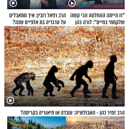
"זו הייתה ההחלטה הכי קשה
הרב רפאל רובין: איך מתאבלים
שלקחתי בחיים": לורה כהן
על טרגדיה בת אלפיים שנה?
בריאיון אישי מרגש
הרב זמיר כהן - האבולוציה: עובדה או תיאוריה בקריסה?