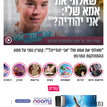
"שאלתי את אמא שלי 'אני יהודייה?'": קטרין נמני על מסע
ההתחזקות המרגש
חדשות היום
יהדות
משפחה
נשים
בריאות
מגזין
רוחניות ו
הבן שלך לא מרגיש כלום, אין לך
סגולה שתעזור לכם למתן את
קצרים
מה לטרוח - הרב ירון יצחקוב
הריבים בבית
X
כתבות נוספות