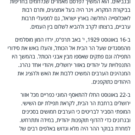
ובנביאים. הוא המשיך לפרסם מאמרים שנלחמים בחריפות
בביקורת המקרא. וינר היה בעל אמצעים, ותרם רבות
לאוכלוסייה החלשה בארץ ישראל, גם למפעלי תרבות
ערביים, ברצותו לקרב ולהביא לשלום בין העמים.
ב-16 באוגוסט 1929, י' באב תרפ"ט, ירדו המון מוסלמים
מהמסגדים שעל הר הבית אל הכותל, והעלו באש את סידורי
התפילה וגם פתקים שאספו מבין אבני הכותל. בהמשך היו
התנפלויות על יהודים באזור ירושלים, ויהודי אחד נהרג.
המנהיגים הערבים המשיכו ללבות את האש ולהציג את
היהודים כתוקפנים.
ב-22 באוגוסט החלו להתאסף המוני כפריים מכל אזור
ירושלים ברחבת הר הבית, לקראת תפילת יום השישי.
המופתי הסביר לבריטים כי הערבים חמושים בסכינים
ובגרזנים כדי להדוף תוקפנות יהודית, במידה ותתרחש.
למחרת בבוקר ההר היה מלא וגדוש באלפים רבים של