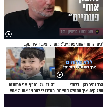
"ניסו לחטוף אותי פעמיים": מוטי כהנא בריאיון נוקב
הרב זמיר כהן - בלעדי
"הילד שלי נחטף. אני מתחננת,
האלוקים, איך התחילו החיים?
תעזרו לי להחזיר אותו": אמא
של יובל בן ה-4 בריאיון דומע