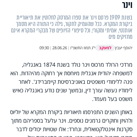
וינר
בשנת 1909 פרסם וינר את ספרו המרסק לחלוטין את תיאוריית
ביקורת המקרא. ככל שהעמיק לחקור, גילה כי התורה היא מסמך
אותנטי, אמיתי ומקורי, וכל סיפורי הזיופים של מבקרי המקרא אינם
מחזיקים מים
למעקב
יהוסף יעבץ
י"ג תמוז התשפ"ו
|
28.06.26
|
09:30
מרדכי הרולד מרכוס וינר נולד בשנת 1874 באנגליה,
למשפחה יהודית אנגלית מיוחסת אך רחוקה מהיהדות. הוא
פנה ללימודי משפטים באוניברסיטת קיימברידג'. לאחר
לימודיו נעשה עורך דין, ובמשך שנים נודע באנגליה כאיש
משפט בעל מעמד.
באותן השנים התפרסמו תיאוריות ביקורת המקרא של יוליוס
ולהויזן וחוקרים גרמנים נוספים. וינר עלעל בספריהם מתוך
סקרנות אינטלקטואלית, ונחרד: אלו שטויות יכולים לדבר