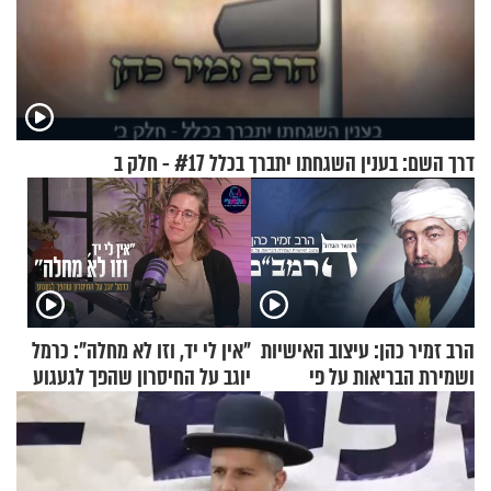
דרך השם: בענין השגחתו יתברך בכלל #17 - חלק ב
הרב זמיר כהן: עיצוב האישיות
"אין לי יד, וזו לא מחלה": כרמל
ושמירת הבריאות על פי
יוגב על החיסרון שהפך לגעגוע
הרמב"ם - פרק 13